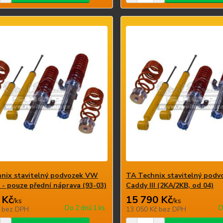
nix stavitelný podvozek VW
TA Technix stavitelný pod
I - pouze přední náprava (93-03)
Caddy III (2KA/2KB, od 04)
 Kč
15 790 Kč
/
ks
/
ks
Do 2 dnů 1 ks
D
č
bez DPH
13 050 Kč
bez DPH