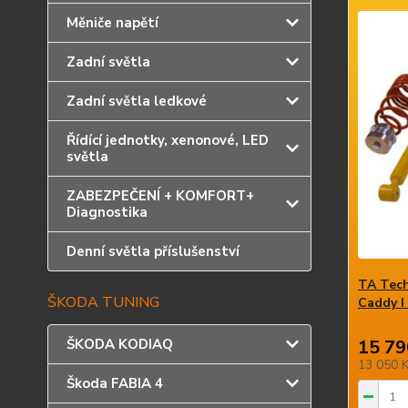
Měniče napětí
Zadní světla
Zadní světla ledkové
Řídící jednotky, xenonové, LED
světla
ZABEZPEČENÍ + KOMFORT+
Diagnostika
Denní světla příslušenství
TA Tech
ŠKODA TUNING
Caddy I 
ŠKODA KODIAQ
15 79
13 050 
Škoda FABIA 4