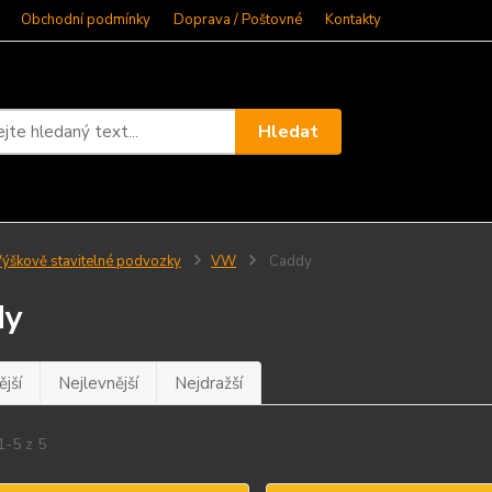
Obchodní podmínky
Doprava / Poštovné
Kontakty
Hledat
ýškově stavitelné podvozky
VW
Caddy
dy
jší
Nejlevnější
Nejdražší
1-5 z 5