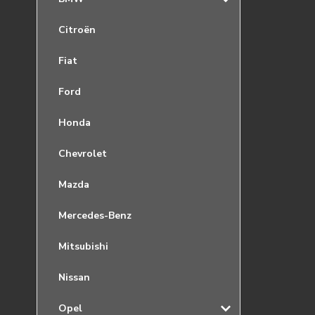
Citroën
Fiat
Ford
Honda
Chevrolet
Mazda
Mercedes-Benz
Mitsubishi
Nissan
Opel