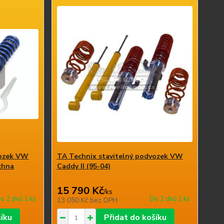
vozek VW
TA Technix stavitelný podvozek VW
echna
Caddy II (95-04)
15 790 Kč
/
ks
o 2 dnů 1 ks
Do 2 dnů 1 ks
13 050 Kč
bez DPH
šíku
Přidat do košíku