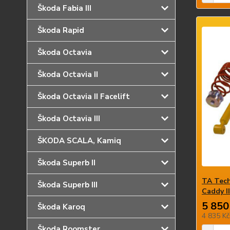
Škoda Fabia III
Škoda Rapid
Škoda Octavia
Škoda Octavia II
Škoda Octavia II Facelift
Škoda Octavia III
ŠKODA SCALA, Kamiq
Škoda Superb II
TA Tech
Škoda Superb III
Caddy I
5 850
Škoda Karoq
4 835 K
Škoda Roomster