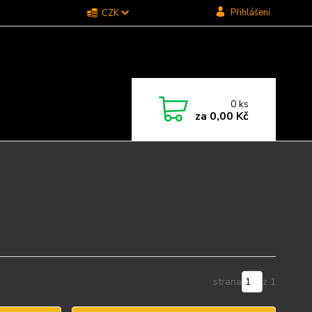
Přihlášení
CZK
0
ks
za
0,00 Kč
strana
z 1