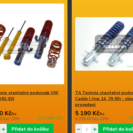
nix stavitelný podvozek VW
TA Technix stavitelný pod
(82-92)
Caddy I (typ 14, 79-93) - vš
provedení
0 Kč
5 190 Kč
/
ks
/
ks
Do 2 dnů 1 ks
D
Kč
bez DPH
4 289 Kč
bez DPH
Přidat do košíku
Přidat do ko