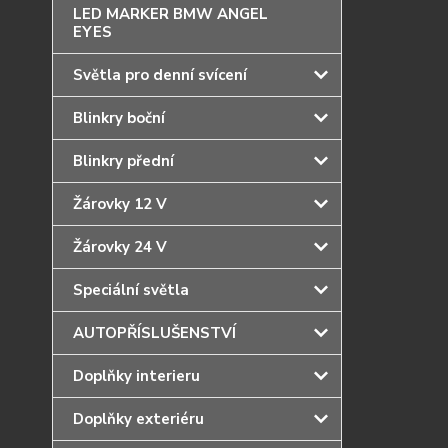
LED MARKER BMW ANGEL
EYES
Světla pro denní svícení
Blinkry boční
Blinkry přední
Žárovky 12 V
Žárovky 24 V
Speciální světla
AUTOPŘÍSLUŠENSTVÍ
Doplňky interieru
Doplňky exteriéru