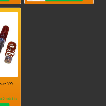
vozek VW
o 2 dnů 1 ks