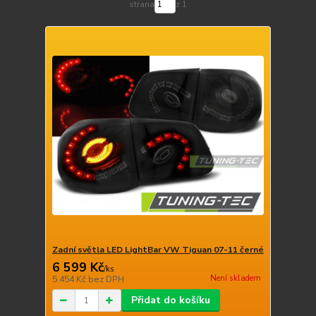
strana
z 1
Zadní světla LED LightBar VW Tiguan 07-11 černé
6 599 Kč
/
ks
Není skladem
5 454 Kč
bez DPH
Přidat do košíku