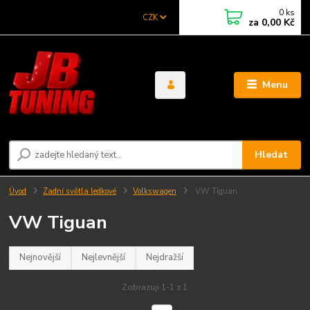
0
ks
CZK
za
0,00 Kč
Menu
Hledat
Úvod
Zadní světla ledkové
Volkswagen
VW Tiguan
VW Tiguan
Nejnovější
Nejlevnější
Nejdražší
Zobrazuji 1-1 z 1