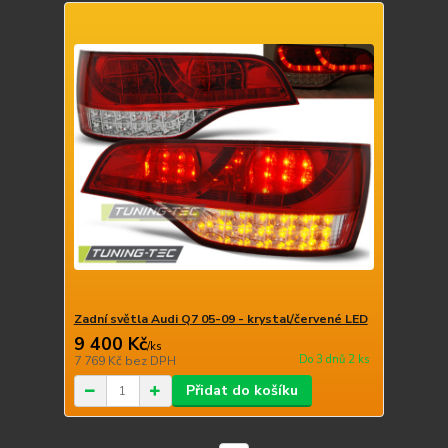
Zadní světla Audi Q7 05-09 - krystal/červené LED
9 400 Kč
/
ks
Do 3 dnů 2 ks
7 769 Kč
bez DPH
Přidat do košíku