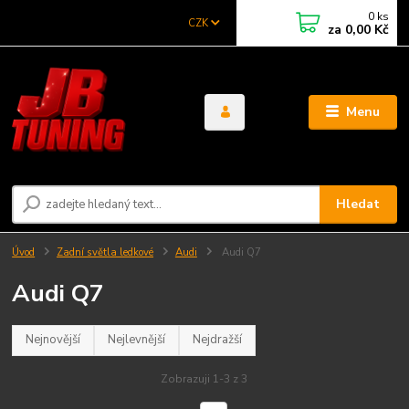
0
ks
CZK
za
0,00 Kč
Menu
Hledat
Úvod
Zadní světla ledkové
Audi
Audi Q7
Audi Q7
Nejnovější
Nejlevnější
Nejdražší
Zobrazuji 1-3 z 3