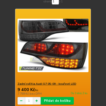
strana
z 1
Zadní světla Audi Q7 05-09 - kouřové LED
9 400 Kč
/
ks
Do 3 dnů 2 ks
7 769 Kč
bez DPH
Přidat do košíku