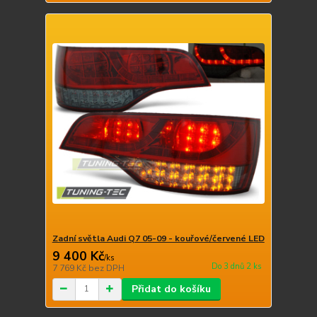
Zadní světla Audi Q7 05-09 - kouřové/červené LED
9 400 Kč
/
ks
Do 3 dnů 2 ks
7 769 Kč
bez DPH
Přidat do košíku