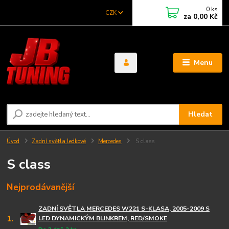
0
ks
CZK
za
0,00 Kč
Menu
Hledat
Úvod
Zadní světla ledkové
Mercedes
S class
S class
Nejprodávanější
ZADNÍ SVĚTLA MERCEDES W221 S-KLASA, 2005-2009 S
1.
LED DYNAMICKÝM BLINKREM, RED/SMOKE