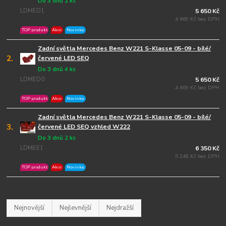
Do 3 dnů 2 ks
LDMED1
5 650 Kč
4 669 Kč bez DPH
TOP produkt
Akce
Novinka
Zadní světla Mercedes Benz W221 S-Klasse 05-09 - bílé/
2.
červené LED SEQ
Do 3 dnů 4 ks
LDMED0
5 650 Kč
4 669 Kč bez DPH
TOP produkt
Akce
Novinka
Zadní světla Mercedes Benz W221 S-Klasse 05-09 - bílé/
3.
červené LED SEQ vzhled W222
Do 3 dnů 2 ks
LDMEE1
6 350 Kč
5 248 Kč bez DPH
TOP produkt
Akce
Novinka
Nejnovější
Nejlevnější
Nejdražší