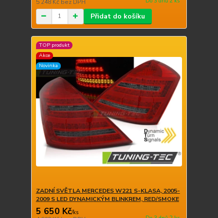
Do 3 dnů 2 ks
5 248 Kč
bez DPH
Přidat do košíku
TOP produkt
Akce
Novinka
ZADNÍ SVĚTLA MERCEDES W221 S-KLASA, 2005-
2009 S LED DYNAMICKÝM BLINKREM, RED/SMOKE
5 650 Kč
/
ks