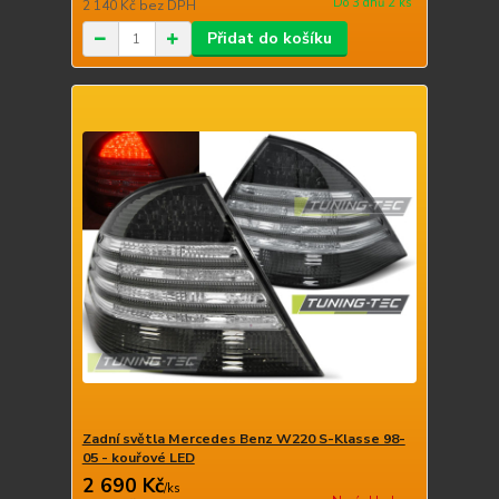
Do 3 dnů 2 ks
2 140 Kč
bez DPH
Přidat do košíku
Zadní světla Mercedes Benz W220 S-Klasse 98-
05 - kouřové LED
2 690 Kč
/
ks