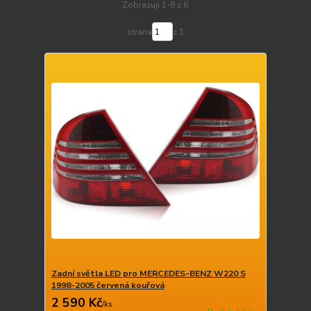
Zobrazuji 1-6 z 6
strana
z 1
Zadní světla LED pro MERCEDES-BENZ W220 S
1998-2005 červená kouřová
2 590 Kč
/
ks