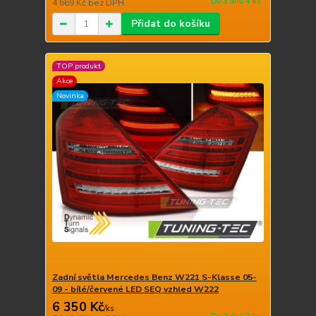
Do 3 dnů 4 ks
4 669 Kč
bez DPH
Přidat do košíku
TOP produkt
Akce
Novinka
Zadní světla Mercedes Benz W221 S-Klasse 05-
09 - bílé/červené LED SEQ vzhled W222
6 350 Kč
/
ks