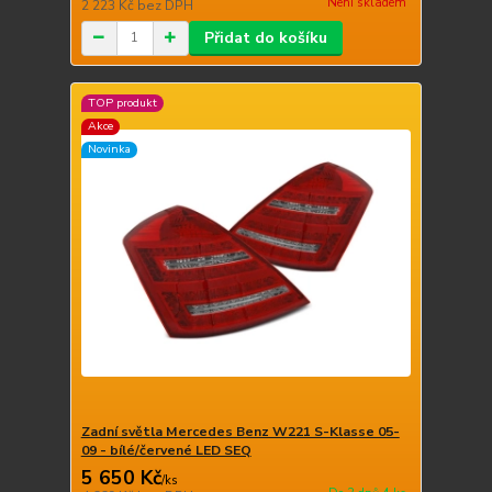
Není skladem
2 223 Kč
bez DPH
Přidat do košíku
TOP produkt
Akce
Novinka
Zadní světla Mercedes Benz W221 S-Klasse 05-
09 - bílé/červené LED SEQ
5 650 Kč
/
ks