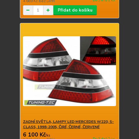
Do 3 dnů 2 ks
4 669 Kč
bez DPH
Přidat do košíku
ZADNÍ SVĚTLA, LAMPY LED MERCEDES W220, S-
CLASS, 1998-2005, ČIRÉ, ČERNÉ, ČERVENÉ
6 100 Kč
/
ks