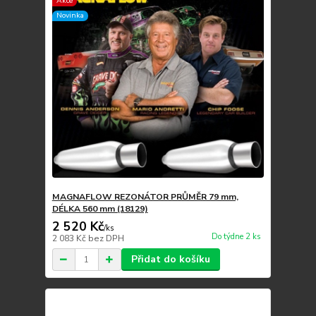
Akce
Novinka
MAGNAFLOW REZONÁTOR PRŮMĚR 79 mm,
DÉLKA 560 mm (18129)
2 520 Kč
/
ks
Do týdne 2 ks
2 083 Kč
bez DPH
Přidat do košíku