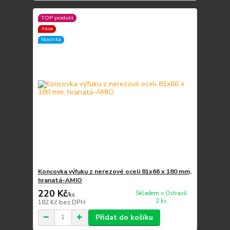
TOP produkt
Akce
Novinka
Koncovka výfuku z nerezové oceli 81x66 x 180 mm,
hranatá-AMIO
220 Kč
Skladem v Ostravě
/
ks
2 ks
182 Kč
bez DPH
Přidat do košíku