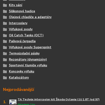
Kity sání
Silikonové hadice
Olejové chladiče a adaptéry
Intercoolery
Výfukové svody
Oil Catch Tanks (OCT)
Palivová čerpadla
Výfukové svody Supersprint
Termoizolační pásky
Rezonátory (dynamizéry)
Sportovní tlumiče výfuku
Koncovky výfuku
Katalyzátory
Nejprodávanější
TA Technix intercooler kit Škoda Octavia I 1U 1.8T (od 97)
1.
Skladem 2 ks