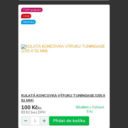
TOP produkt
Akce
Novinka
KULATÁ KONCOVKA VÝFUKU TUNINGAGE (155 X
51 MM)
100 Kč
Skladem v Ostravě
/
ks
5 ks
83 Kč
bez DPH
Přidat do košíku