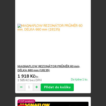
MAGNAFLOW REZONÁTOR PRŮMĚR 60 mm,
DÉLKA 660 mm (18135)
1 918 Kč
/
ks
Do týdne 1 ks
1 585 Kč
bez DPH
Přidat do košíku
TOP produkt