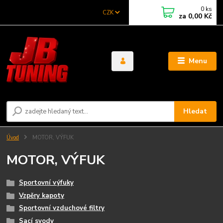
0
ks
CZK
za
0,00 Kč
Menu
Hledat
Úvod
MOTOR, VÝFUK
MOTOR, VÝFUK
Sportovní výfuky
Vzpěry kapoty
Sportovní vzduchové filtry
Sací svody