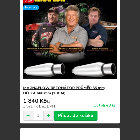
Akce
Novinka
MAGNAFLOW REZONÁTOR PRŮMĚR 55 mm,
DÉLKA 660 mm (18134)
1 840 Kč
/
ks
Do týdne 3 ks
1 521 Kč
bez DPH
Přidat do košíku