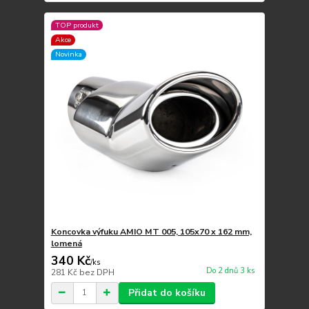
TOP produkt
Akce
Novinka
Koncovka výfuku AMIO MT 005, 105x70 x 162 mm,
lomená
340 Kč
/
ks
Do 2 dnů 3 ks
281 Kč
bez DPH
Přidat do košíku