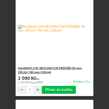
MAGNAFLOW REZONÁTOR PRŮMĚR 55 mm,
DÉLKA 760 mm (18144)
2 090 Kč
/
ks
Skladem 2 ks
1 727 Kč
bez DPH
Přidat do košíku