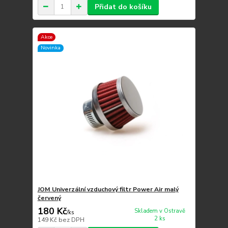
Přidat do košíku
Akce
Novinka
JOM Univerzální vzduchový filtr Power Air malý
červený
180 Kč
Skladem v Ostravě
/
ks
2 ks
149 Kč
bez DPH