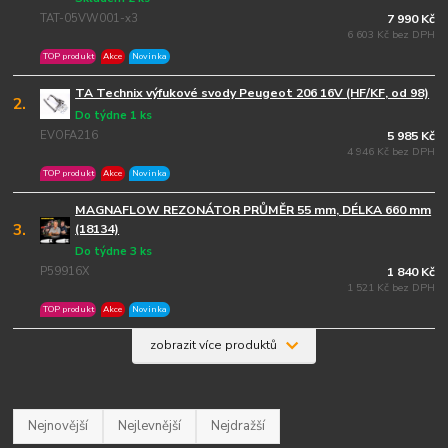
TAT-05VW001-x3
7 990 Kč
6 603 Kč bez DPH
TOP produkt
Akce
Novinka
TA Technix výfukové svody Peugeot 206 16V (HF/KF, od 98)
2.
Do týdne 1 ks
EVOFA216
5 985 Kč
4 946 Kč bez DPH
TOP produkt
Akce
Novinka
MAGNAFLOW REZONÁTOR PRŮMĚR 55 mm, DÉLKA 660 mm
3.
(18134)
Do týdne 3 ks
P59916X
1 840 Kč
1 521 Kč bez DPH
TOP produkt
Akce
Novinka
zobrazit více produktů
Nejnovější
Nejlevnější
Nejdražší