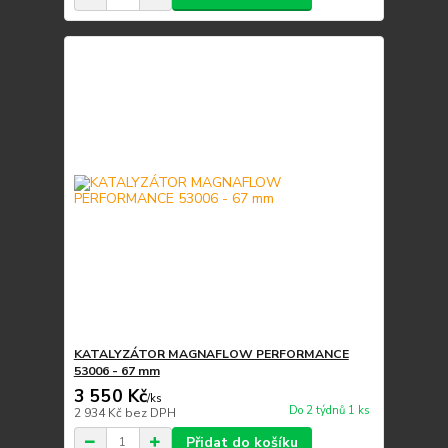
KATALYZÁTOR MAGNAFLOW PERFORMANCE
53006 - 67 mm
3 550 Kč
/
ks
Do 2 týdnů 1 ks
2 934 Kč
bez DPH
Přidat do košíku