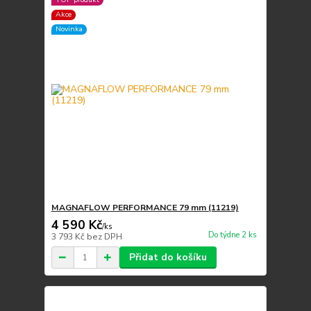
Akce
Novinka
MAGNAFLOW PERFORMANCE 79 mm (11219)
4 590 Kč
/
ks
Do týdne 2 ks
3 793 Kč
bez DPH
Přidat do košíku