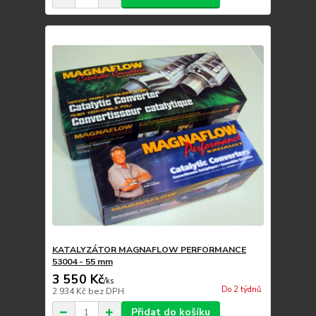
KATALYZÁTOR MAGNAFLOW PERFORMANCE
53004 - 55 mm
3 550 Kč
/
ks
Do 2 týdnů
2 934 Kč
bez DPH
Přidat do košíku