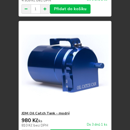
4 959 Kč
bez DPH
Přidat do košíku
JDM Oil Catch Tank - modrý
980 Kč
/
ks
Do 3 dnů 1 ks
810 Kč
bez DPH