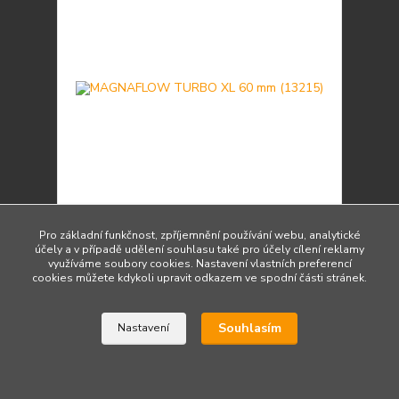
MAGNAFLOW TURBO XL 60 mm (13215)
Pro základní funkčnost, zpříjemnění používání webu, analytické
účely a v případě udělení souhlasu také pro účely cílení reklamy
4 690 Kč
/
ks
využíváme soubory cookies. Nastavení vlastních preferencí
Skladem 2 ks
3 876 Kč
bez DPH
cookies můžete kdykoli upravit odkazem ve spodní části stránek.
Přidat do košíku
Souhlasím
Nastavení