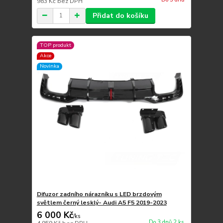
983 Kč
bez DPH
Přidat do košíku
TOP produkt
Akce
Novinka
Difuzor zadního nárazníku s LED brzdovým
světlem černý lesklý- Audi A5 F5 2019-2023
6 000 Kč
/
ks
Do 3 dnů 2 ks