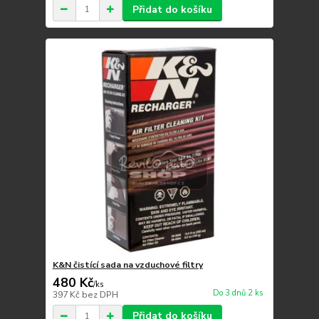
Přidat do košíku
K&N čistící sada na vzduchové filtry
480 Kč
/
ks
Do 3 dnů 2 ks
397 Kč
bez DPH
Přidat do košíku