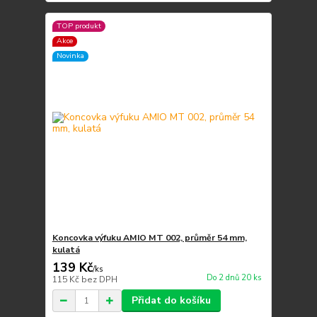
TOP produkt
Akce
Novinka
Koncovka výfuku AMIO MT 002, průměr 54 mm,
kulatá
139 Kč
/
ks
Do 2 dnů 20 ks
115 Kč
bez DPH
Přidat do košíku