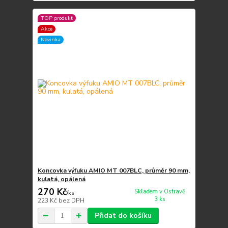
TOP produkt
Akce
Novinka
Koncovka výfuku AMIO MT 007BLC, průměr 90 mm,
kulatá, opálená
270 Kč
Skladem v Ostravě
/
ks
3 ks
223 Kč
bez DPH
Přidat do košíku