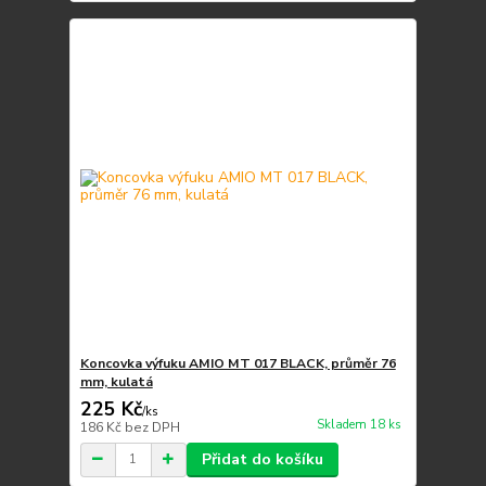
Koncovka výfuku AMIO MT 017 BLACK, průměr 76
mm, kulatá
225 Kč
/
ks
Skladem 18 ks
186 Kč
bez DPH
Přidat do košíku