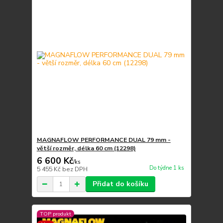
MAGNAFLOW PERFORMANCE DUAL 79 mm -
větší rozměr, délka 60 cm (12298)
6 600 Kč
/
ks
Do týdne 1 ks
5 455 Kč
bez DPH
Přidat do košíku
TOP produkt