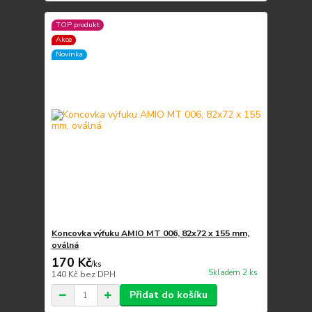
TOP produkt
Akce
Novinka
Koncovka výfuku AMIO MT 006, 82x72 x 155 mm,
oválná
170 Kč
/
ks
Skladem 2 ks
140 Kč
bez DPH
Přidat do košíku