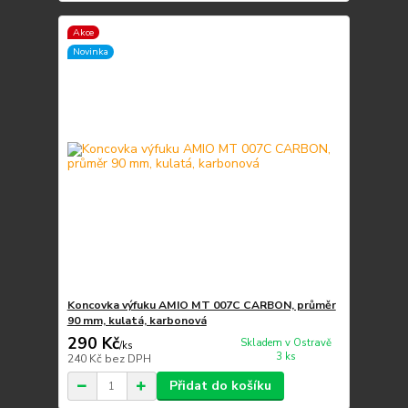
Akce
Novinka
Koncovka výfuku AMIO MT 007C CARBON, průměr
90 mm, kulatá, karbonová
290 Kč
Skladem v Ostravě
/
ks
3 ks
240 Kč
bez DPH
Přidat do košíku