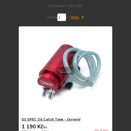
Zobrazuji 1-30 z 183
strana
z 7
další
D1 SPEC Oil Catch Tank - červený
1 190 Kč
/
ks
Do 3 dnů