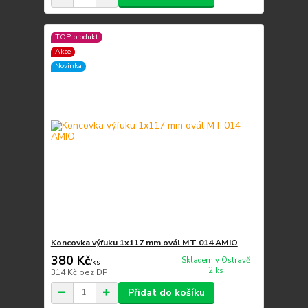
TOP produkt
Akce
Novinka
Koncovka výfuku 1x117 mm ovál MT 014 AMIO
380 Kč
Skladem v Ostravě
/
ks
2 ks
314 Kč
bez DPH
Přidat do košíku