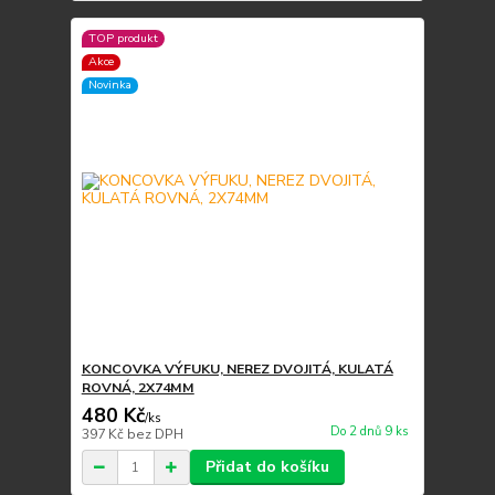
TOP produkt
Akce
Novinka
KONCOVKA VÝFUKU, NEREZ DVOJITÁ, KULATÁ
ROVNÁ, 2X74MM
480 Kč
/
ks
Do 2 dnů 9 ks
397 Kč
bez DPH
Přidat do košíku