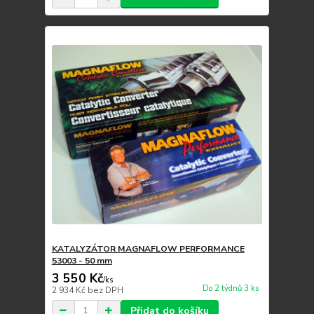
KATALYZÁTOR MAGNAFLOW PERFORMANCE
53003 - 50 mm
3 550 Kč
/
ks
Do 2 týdnů 3 ks
2 934 Kč
bez DPH
Přidat do košíku