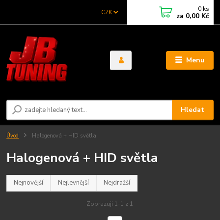
0
ks
CZK
za
0,00 Kč
Menu
Hledat
Úvod
Halogenová + HID světla
Halogenová + HID světla
Nejnovější
Nejlevnější
Nejdražší
Zobrazuji 1-1 z 1