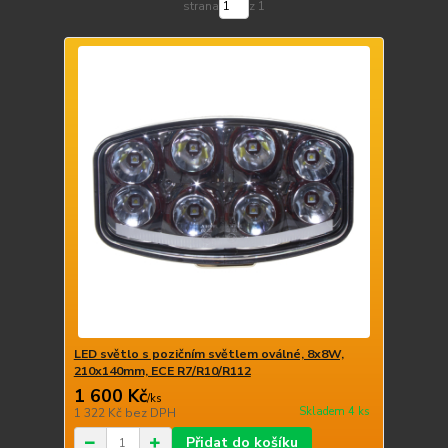
strana
z 1
LED světlo s pozičním světlem oválné, 8x8W,
210x140mm, ECE R7/R10/R112
1 600 Kč
/
ks
Skladem 4 ks
1 322 Kč
bez DPH
Přidat do košíku