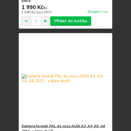
kufru
1 990 Kč
/
ks
Skladem 5 ks
1 645 Kč
bez DPH
Přidat do košíku
Kamera formát PAL do vozu AUDI A3, A4, A5, A6
2011- v klice dveří