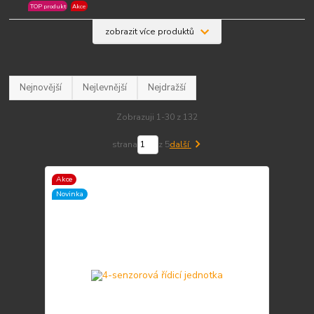
TOP produkt
Akce
zobrazit více produktů
Nejnovější
Nejlevnější
Nejdražší
Zobrazuji 1-30 z 132
strana
z 5
další
Akce
Novinka