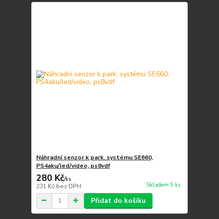
Náhradní senzor k park. systému SE660,
PS4aku/led/video, ps8vdf
280 Kč
/
ks
Skladem 5 ks
231 Kč
bez DPH
Přidat do košíku