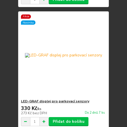
Akce
Novinka
LED-GRAF displej pro parkovací senzory
330 Kč
/
ks
Do 2 dnů 7 ks
273 Kč
bez DPH
Přidat do košíku