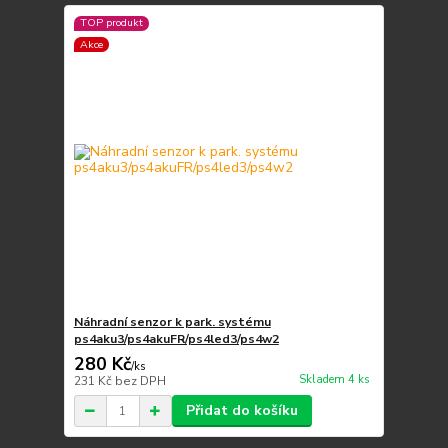
TOP produkt
Akce
Náhradní senzor k park. systému
ps4aku3/ps4akuFR/ps4led3/ps4w2
280 Kč
/
ks
Skladem 4 ks
231 Kč
bez DPH
Přidat do košíku