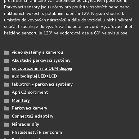
prostředí, chrání také Váš automobil od zbytečných poškození.
Parkovací senzory jsou určeny pro použití v osobních nebo nebo
nákladních vozech s palubním napětím 12V. Nejsou vhodné k
umístění do kovových nárazníků a dále do vozidel u nichž některá
součást zasahuje do vyzařovacího pole senzorů. Vyzařovací úhel
každého senzoru je 120° ve vodorovné ose a 60° ve svislé ose.
video systémy s kamerou
Akustické parkovací systémy
se zobrazením na OEM dispeji
audio/displej LED+LCD
Jablotron - parkovací systémy
Apri CZ sortiment
Monitory
Parkovací kamery
Connects2 adaptéry
Náhradní díly
Příslušenství k senzorům