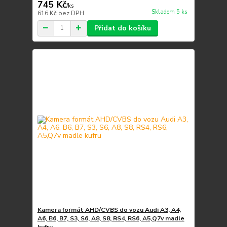
745 Kč
/
ks
Skladem 5 ks
616 Kč
bez DPH
Přidat do košíku
Kamera formát AHD/CVBS do vozu Audi A3, A4,
A6, B6, B7, S3, S6, A8, S8, RS4, RS6, A5,Q7v madle