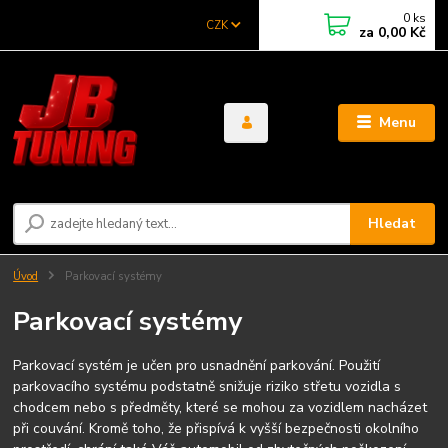
0
ks
CZK
za
0,00 Kč
Menu
Hledat
Úvod
Parkovací systémy
Parkovací systémy
Parkovací systém je učen pro usnadnění parkování. Použití
parkovacího systému podstatně snižuje riziko střetu vozidla s
chodcem nebo s předměty, které se mohou za vozidlem nacházet
při couvání. Kromě toho, že přispívá k vyšší bezpečnosti okolního