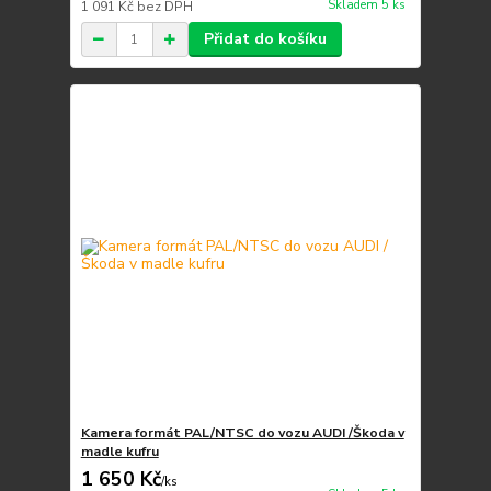
Skladem 5 ks
1 091 Kč
bez DPH
Přidat do košíku
Kamera formát PAL/NTSC do vozu AUDI /Škoda v
madle kufru
1 650 Kč
/
ks