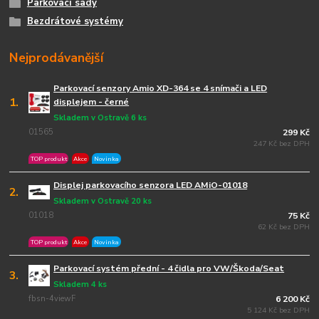
Parkovací sady
Bezdrátové systémy
Nejprodávanější
Parkovací senzory Amio XD-364 se 4 snímači a LED
1.
displejem - černé
Skladem v Ostravě 6 ks
01565
299 Kč
247 Kč bez DPH
TOP produkt
Akce
Novinka
Displej parkovacího senzora LED AMiO-01018
2.
Skladem v Ostravě 20 ks
01018
75 Kč
62 Kč bez DPH
TOP produkt
Akce
Novinka
Parkovací systém přední - 4 čidla pro VW/Škoda/Seat
3.
Skladem 4 ks
fbsn-4viewF
6 200 Kč
5 124 Kč bez DPH