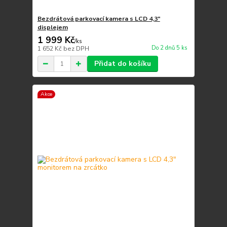
Bezdrátová parkovací kamera s LCD 4,3"
displejem
1 999 Kč
/
ks
Do 2 dnů 5 ks
1 652 Kč
bez DPH
Přidat do košíku
Akce