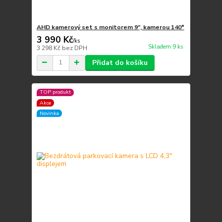
AHD kamerový set s monitorem 9", kamerou 140°
3 990 Kč
/
ks
Skladem 9 ks
3 298 Kč
bez DPH
Přidat do košíku
TOP produkt
Akce
Novinka