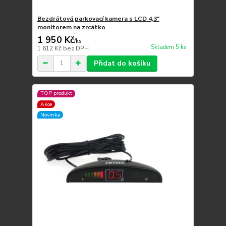
Bezdrátová parkovací kamera s LCD 4,3"
monitorem na zrcátko
1 950 Kč
/
ks
Skladem 5 ks
1 612 Kč
bez DPH
Přidat do košíku
TOP produkt
Akce
Novinka