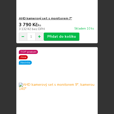
AHD kamerový set s monitorem 7"
3 790 Kč
/
ks
Skladem 10 ks
3 132 Kč
bez DPH
Přidat do košíku
TOP produkt
Akce
Novinka