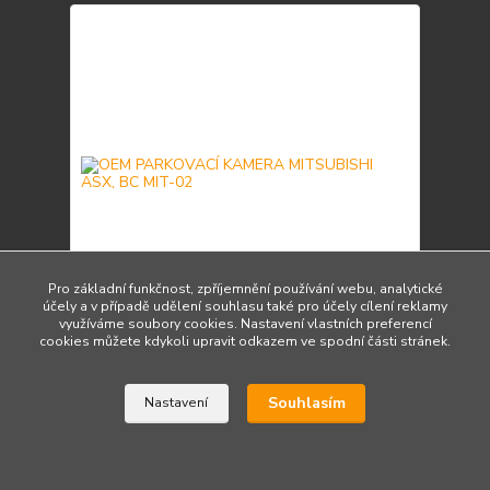
Pro základní funkčnost, zpříjemnění používání webu, analytické
účely a v případě udělení souhlasu také pro účely cílení reklamy
využíváme soubory cookies. Nastavení vlastních preferencí
cookies můžete kdykoli upravit odkazem ve spodní části stránek.
OEM PARKOVACÍ KAMERA MITSUBISHI ASX, BC
MIT-02
1 250 Kč
/
ks
Souhlasím
Nastavení
Skladem 5 ks
1 033 Kč
bez DPH
Přidat do košíku