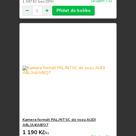
Skladem 5 ks
1 347 Kč
bez DPH
Přidat do košíku
Kamera formát PAL/NTSC do vozu AUDI
A6L/A4/A8/Q7
1 190 Kč
/
ks