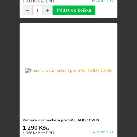
Skladem 5 ks
1 033 Kč
bez DPH
Přidat do košíku
Kamera s rámečkem pro SPZ, AHD / CVBS
1 290 Kč
/
ks
Skladem 5 ks
1 066 Kč
bez DPH