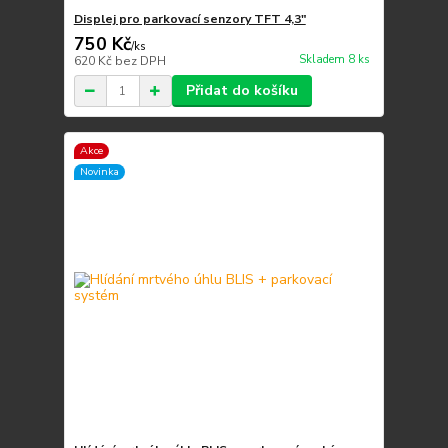
Displej pro parkovací senzory TFT 4,3"
750 Kč
/
ks
Skladem 8 ks
620 Kč
bez DPH
Přidat do košíku
Akce
Novinka