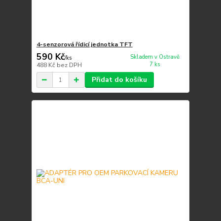
4-senzorová řídicí jednotka TFT
590 Kč
Skladem v Ostravě
/
ks
7 ks
488 Kč
bez DPH
Přidat do košíku