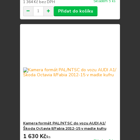
Skladem 5 ks
1 364 Kč
bez DPH
Přidat do košíku
Kamera formát PAL/NTSC do vozu AUDI A1/
Škoda Octavia II/Fabia 2012-15 v madle kufru
1 630 Kč
/
ks