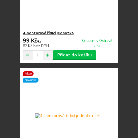
4-senzorová řídicí jednotka
99 Kč
Skladem v Ostravě
/
ks
3 ks
82 Kč
bez DPH
Přidat do košíku
Akce
Novinka