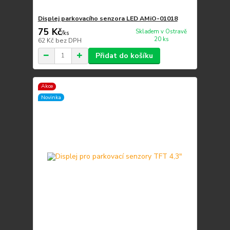
Displej parkovacího senzora LED AMiO-01018
75 Kč
Skladem v Ostravě
/
ks
20 ks
62 Kč
bez DPH
Přidat do košíku
Akce
Novinka