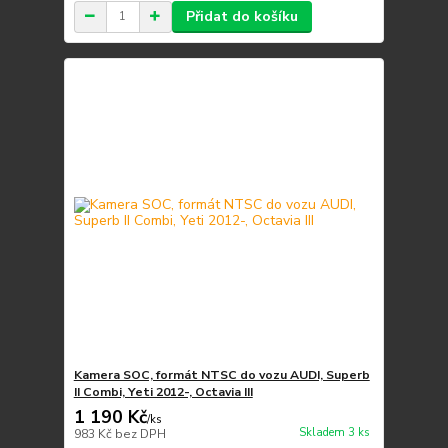
Přidat do košíku
Kamera SOC, formát NTSC do vozu AUDI, Superb
II Combi, Yeti 2012-, Octavia III
1 190 Kč
/
ks
Skladem 3 ks
983 Kč
bez DPH