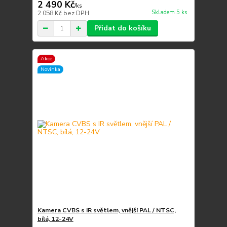
2 490 Kč
/
ks
Skladem 5 ks
2 058 Kč
bez DPH
Přidat do košíku
Akce
Novinka
Kamera CVBS s IR světlem, vnější PAL / NTSC,
bílá, 12-24V