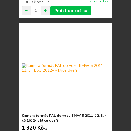
Skladem 3 ks
1 017 Kč
bez DPH
Přidat do košíku
Kamera formát PAL do vozu BMW 5 2011-12, 3, 4,
x3 2012- v klice dveří
1 320 Kč
/
ks