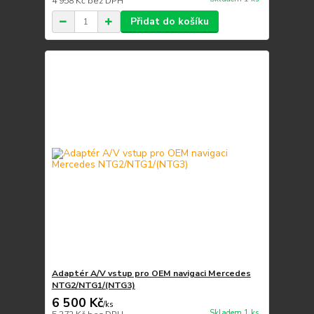
4 958 Kč
bez DPH
Přidat do košíku
Adaptér A/V vstup pro OEM navigaci Mercedes
NTG2/NTG1/(NTG3)
6 500 Kč
/
ks
Skladem 1 ks