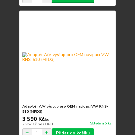
Adaptér A/V výstup pro OEM navigaci VW RNS-
510 (MFD3)
3 590 Kč
/
ks
Skladem 5 ks
2 967 Kč
bez DPH
Přidat do košíku