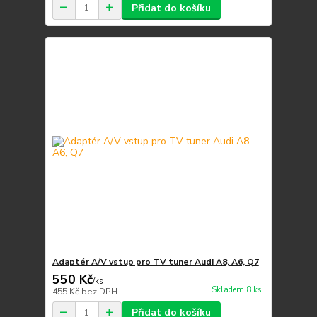
Přidat do košíku
Adaptér A/V vstup pro TV tuner Audi A8, A6, Q7
550 Kč
/
ks
Skladem 8 ks
455 Kč
bez DPH
Přidat do košíku