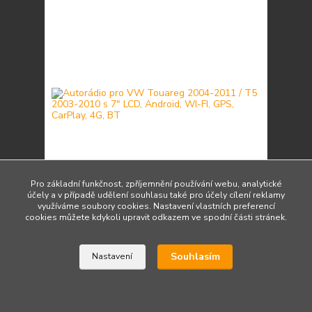
Pro základní funkčnost, zpříjemnění používání webu, analytické
účely a v případě udělení souhlasu také pro účely cílení reklamy
využíváme soubory cookies. Nastavení vlastních preferencí
cookies můžete kdykoli upravit odkazem ve spodní části stránek.
Autorádio pro VW Touareg 2004-2011 / T5 2003-
2010 s 7" LCD, Android, WI-FI, GPS, CarPlay, 4G,
BT
Souhlasím
7 650 Kč
Nastavení
/
ks
Skladem 2 ks
6 322 Kč
bez DPH
Přidat do košíku