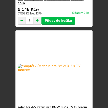
2010
9 145 Kč
/
ks
Skladem 1 ks
7 558 Kč
bez DPH
Přidat do košíku
Adaptér A/V vstup pro BMW 3-7 s TV tunerem