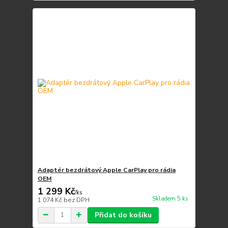
Adaptér bezdrátový Apple CarPlay pro rádia
OEM
1 299 Kč
/
ks
Skladem 5 ks
1 074 Kč
bez DPH
Přidat do košíku