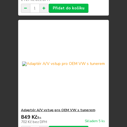
Přidat do košíku
Adaptér A/V vstup pro OEM VW s tunerem
849 Kč
/
ks
Skladem 5 ks
702 Kč
bez DPH