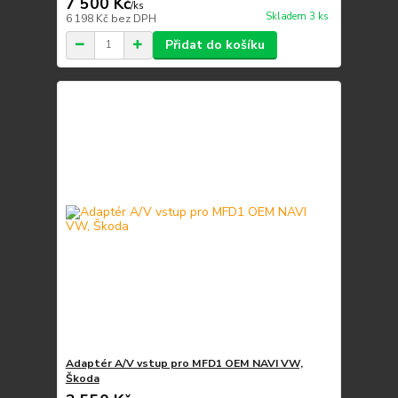
7 500 Kč
/
ks
Skladem 3 ks
6 198 Kč
bez DPH
Přidat do košíku
Adaptér A/V vstup pro MFD1 OEM NAVI VW,
Škoda