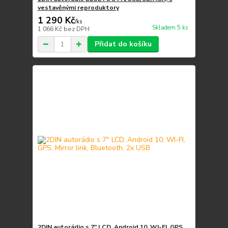
vestavěnými reproduktory
1 290 Kč
/
ks
Skladem 5 ks
1 066 Kč
bez DPH
Přidat do košíku
2DIN autorádio s 7" LCD, Android 10, WI-FI, GPS,