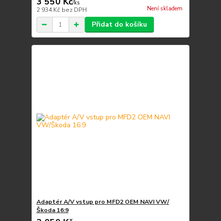
3 550 Kč
/
ks
Není skladem
2 934 Kč
bez DPH
Přidat do košíku
Adaptér A/V vstup pro MFD2 OEM NAVI VW/
Škoda 16:9