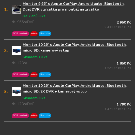
Monitor 9,66" s Apple CarPlay, Android auto, Bluetooth,
1.
Dual DVR v zrcátku pro montáž na zrcátko
Do 2 dnů 3 ks
ds-966caDVR
2 950 Kč
2 438 Kč bez DPH
TOP produkt
Akce
Novinka
Monitor 10,26" s Apple CarPlay, Android auto, Bluetooth,
2.
micro SD, kamerový vstup
Skladem 10 ks
ds-128ca
1 850 Kč
1 529 Kč bez DPH
TOP produkt
Akce
Novinka
Monitor 10,26" s Apple CarPlay, Android auto, Bluetooth,
3.
micro SD, 2K DVR + kamerový vstup
Skladem 8 ks
ds-128caDVR
1 790 Kč
1 479 Kč bez DPH
TOP produkt
Akce
Novinka