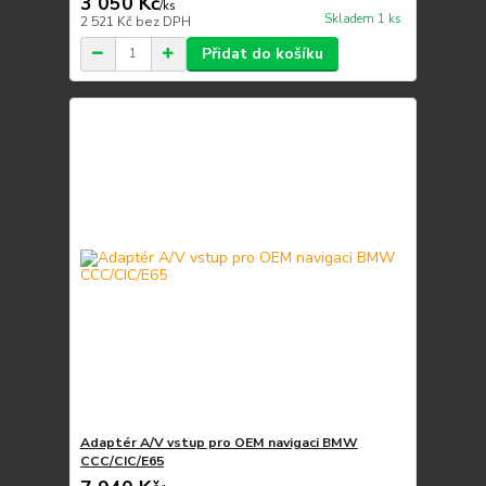
3 050 Kč
/
ks
Skladem 1 ks
2 521 Kč
bez DPH
Přidat do košíku
Adaptér A/V vstup pro OEM navigaci BMW
CCC/CIC/E65