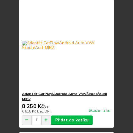
Adaptér CarPlay/Android Auto VW/Škoda/Audi
MIB2
8 250 Kč
/
ks
Skladem 2 ks
6 818 Kč
bez DPH
Přidat do košíku