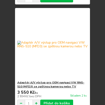
Adaptér A/V výstup pro OEM navigaci VW RNS-
510 (MFD3) se zpětnou kamerou nebo TV
3 550 Kč
/
ks
Skladem 2 ks
2 934 Kč
bez DPH
Přidat do košíku