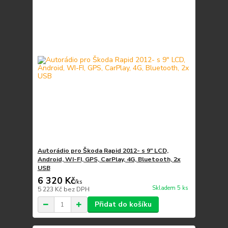
Autorádio pro Škoda Rapid 2012- s 9" LCD,
Android, WI-FI, GPS, CarPlay, 4G, Bluetooth, 2x
USB
6 320 Kč
/
ks
Skladem 5 ks
5 223 Kč
bez DPH
Přidat do košíku