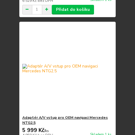
6 529 Kč
bez DPH
Přidat do košíku
Adaptér A/V vstup pro OEM navigaci Mercedes
NTG2.5
5 999 Kč
/
ks
Skladem 1 ks