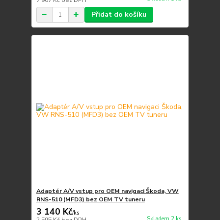
7 967 Kč
bez DPH
Přidat do košíku
Adaptér A/V vstup pro OEM navigaci Škoda, VW
RNS-510 (MFD3) bez OEM TV tuneru
3 140 Kč
/
ks
Skladem 2 ks
2 595 Kč
bez DPH