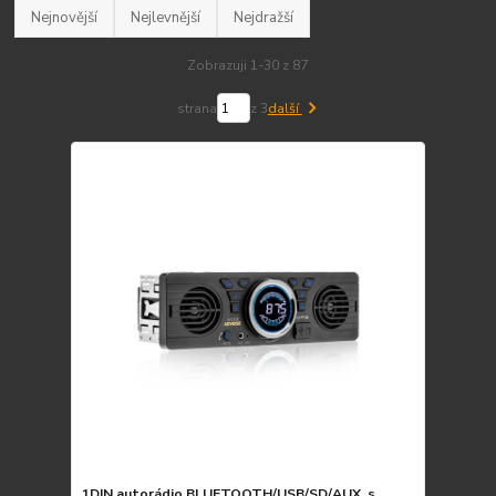
Nejnovější
Nejlevnější
Nejdražší
Zobrazuji 1-30 z 87
strana
z 3
další
1DIN autorádio BLUETOOTH/USB/SD/AUX, s