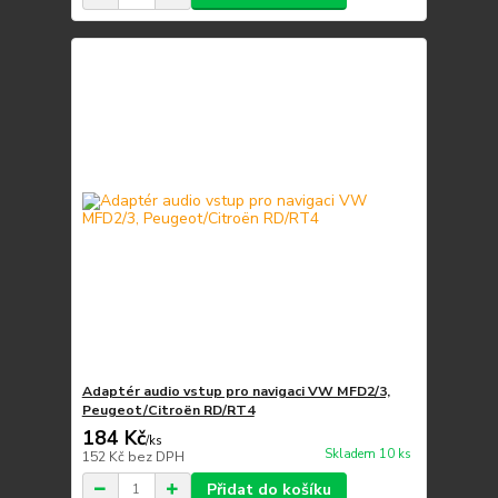
Adaptér audio vstup pro navigaci VW MFD2/3,
Peugeot/Citroën RD/RT4
184 Kč
/
ks
Skladem 10 ks
152 Kč
bez DPH
Přidat do košíku