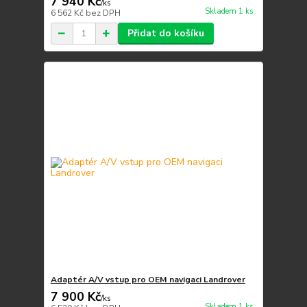
7 940 Kč
/
ks
Skladem 1 ks
6 562 Kč
bez DPH
Přidat do košíku
Adaptér A/V vstup pro OEM navigaci Landrover
7 900 Kč
/
ks
Skladem 1 ks