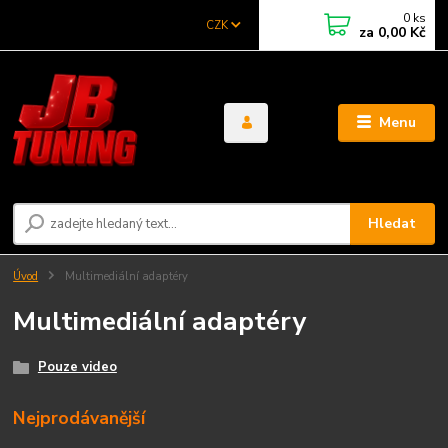
0
ks
CZK
za
0,00 Kč
Menu
Hledat
Úvod
Multimediální adaptéry
Multimediální adaptéry
Pouze video
Nejprodávanější