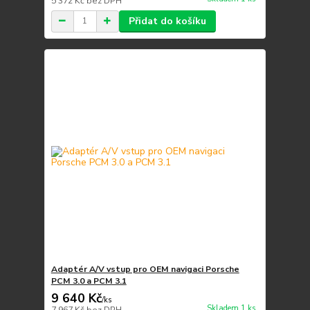
5 372 Kč
bez DPH
Přidat do košíku
Adaptér A/V vstup pro OEM navigaci Porsche
PCM 3.0 a PCM 3.1
9 640 Kč
/
ks
Skladem 1 ks