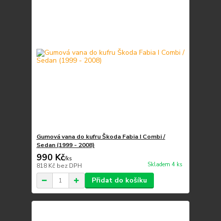
Gumová vana do kufru Škoda Fabia I Combi /
Sedan (1999 - 2008)
990 Kč
/
ks
Skladem 4 ks
818 Kč
bez DPH
Přidat do košíku