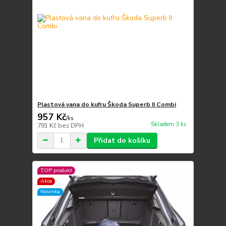
Plastová vana do kufru Škoda Superb II Combi
957 Kč
/
ks
Skladem 3 ks
791 Kč
bez DPH
Přidat do košíku
TOP produkt
Akce
Novinka