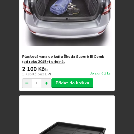
Plastová vana do kufru Škoda Superb III Combi
(od roku 2015>) originál
2 100 Kč
/
ks
Do 2 dnů 2 ks
1 736 Kč
bez DPH
Přidat do košíku