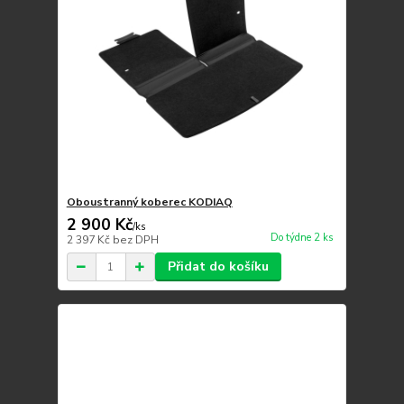
Oboustranný koberec KODIAQ
2 900 Kč
/
ks
Do týdne 2 ks
2 397 Kč
bez DPH
Přidat do košíku