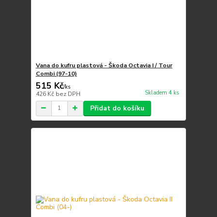
Vana do kufru plastová - Škoda Octavia I / Tour
Combi (97-10)
515 Kč
/
ks
Skladem 4 ks
426 Kč
bez DPH
Přidat do košíku