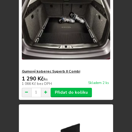
Gumový koberec Superb II Combi
1 290 Kč
/
ks
Skladem 2 ks
1 066 Kč
bez DPH
Přidat do košíku