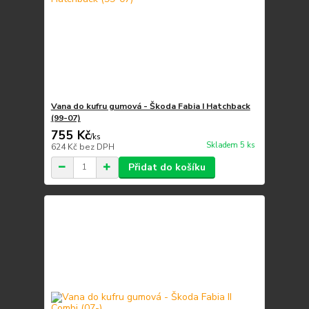
Vana do kufru gumová - Škoda Fabia I Hatchback
(99-07)
755 Kč
/
ks
Skladem 5 ks
624 Kč
bez DPH
Přidat do košíku