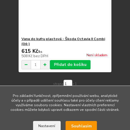
Vana do kufru plastová - Škoda Octavia II Combi
(04-)
615 Kč
/
ks
Není skladem
508 Kč
bez DPH
Přidat do košíku
strana
z 1
Pro základní funkčnost, zpříjemnění používání webu, analytické
účely a v případě udělení souhlasu také pro účely cílení reklamy
využíváme soubory cookies. Nastavení vlastních preferencí
cookies můžete kdykoli upravit odkazem ve spodní části stránek.
Upravit sběr cookies.
Souhlasím
Nastavení