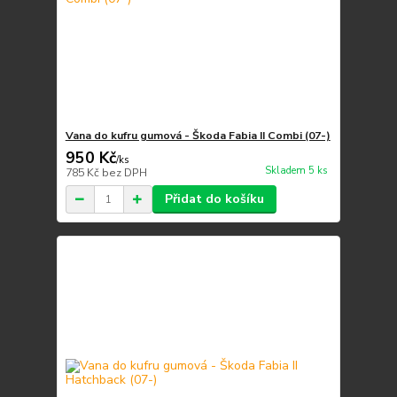
Vana do kufru gumová - Škoda Fabia II Combi (07-)
950 Kč
/
ks
Skladem 5 ks
785 Kč
bez DPH
Přidat do košíku