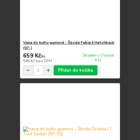
Vana do kufru gumová - Škoda Fabia II Hatchback
(07-)
659 Kč
Skladem v Ostravě
/
ks
4 ks
545 Kč
bez DPH
Přidat do košíku