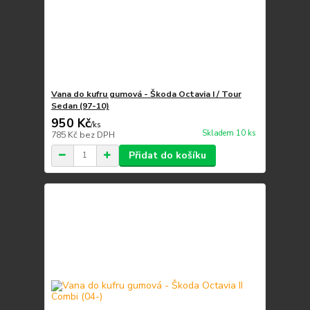
Vana do kufru gumová - Škoda Octavia I / Tour
Sedan (97-10)
950 Kč
/
ks
Skladem 10 ks
785 Kč
bez DPH
Přidat do košíku