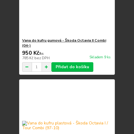
Vana do kufru gumová - Škoda Octavia II Combi
(04-)
950 Kč
/
ks
Skladem 9 ks
785 Kč
bez DPH
Přidat do košíku