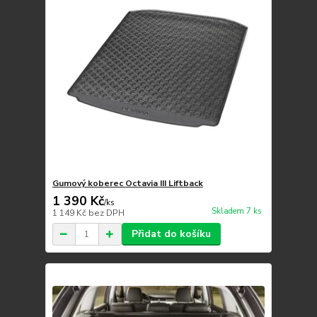
Gumový koberec Octavia III Liftback
1 390 Kč
/
ks
Skladem 7 ks
1 149 Kč
bez DPH
Přidat do košíku