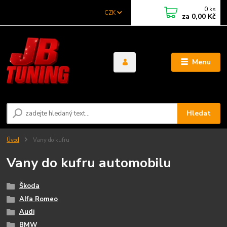
0
ks
CZK
za
0,00 Kč
Menu
Hledat
Úvod
Vany do kufru
Vany do kufru automobilu
Škoda
Alfa Romeo
Audi
BMW