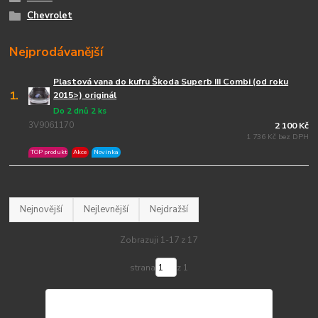
Chevrolet
Nejprodávanější
Plastová vana do kufru Škoda Superb III Combi (od roku
1.
2015>) originál
Do 2 dnů 2 ks
3V9061170
2 100 Kč
1 736 Kč bez DPH
TOP produkt
Akce
Novinka
Nejnovější
Nejlevnější
Nejdražší
Zobrazuji 1-17 z 17
strana
z 1