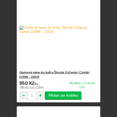
Gumová vana do kufru Škoda Octavia I Combi
(1998 - 2010)
950 Kč
Skladem v Ostravě
/
ks
1 ks
785 Kč
bez DPH
Přidat do košíku