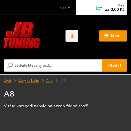
0
ks
CZK
za
0,00 Kč
Menu
Hledat
Úvod
Vany do kufru
Audi
A8
A8
V této kategorii nebylo nalezeno žádné zboží.