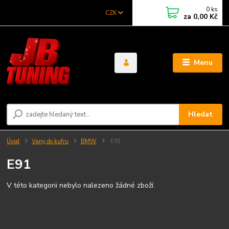
0
ks
CZK
za
0,00 Kč
Menu
Hledat
Úvod
Vany do kufru
BMW
E91
E91
V této kategorii nebylo nalezeno žádné zboží.