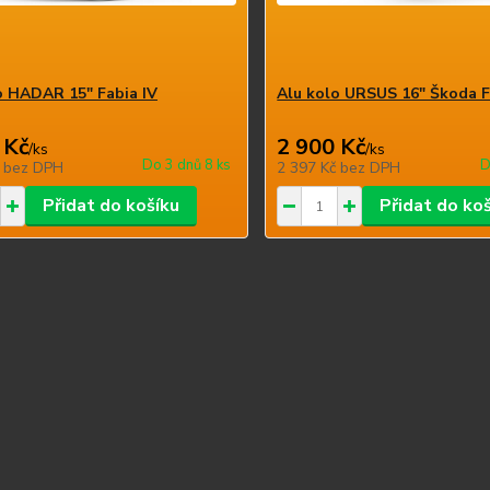
o HADAR 15" Fabia IV
Alu kolo URSUS 16" Škoda F
 Kč
2 900 Kč
/
ks
/
ks
Do 3 dnů 8 ks
D
č
bez DPH
2 397 Kč
bez DPH
Přidat do košíku
Přidat do ko