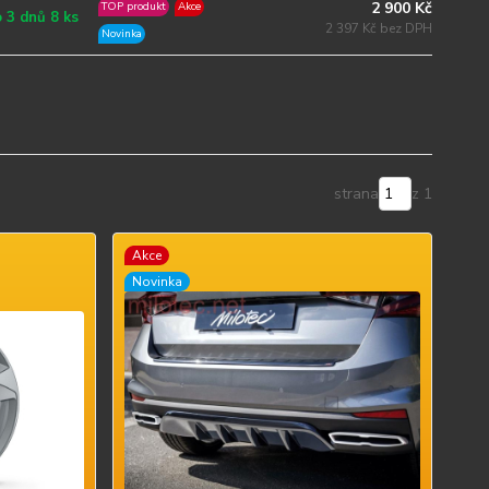
2 900 Kč
TOP produkt
Akce
 3 dnů 8 ks
2 397 Kč bez DPH
Novinka
strana
z 1
Akce
Novinka