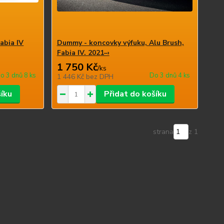
abia IV
Dummy - koncovky výfuku, Alu Brush,
Fabia IV. 2021–›
1 750 Kč
/
ks
o 3 dnů 8 ks
Do 3 dnů 4 ks
1 446 Kč
bez DPH
šíku
Přidat do košíku
strana
z 1