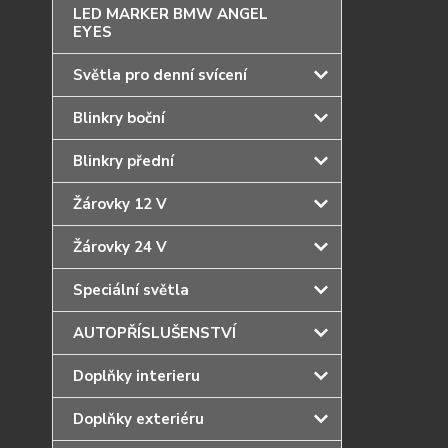
LED MARKER BMW ANGEL
EYES
Světla pro denní svícení
Blinkry boční
Blinkry přední
Žárovky 12 V
Žárovky 24 V
Speciální světla
AUTOPŘÍSLUŠENSTVÍ
Doplňky interieru
Doplňky exteriéru