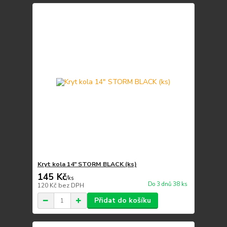
Kryt kola 14" STORM BLACK (ks)
145 Kč
/
ks
Do 3 dnů 38 ks
120 Kč
bez DPH
Přidat do košíku