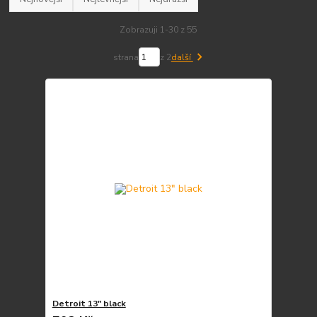
Zobrazuji 1-30 z 55
strana
z 2
další
Detroit 13" black