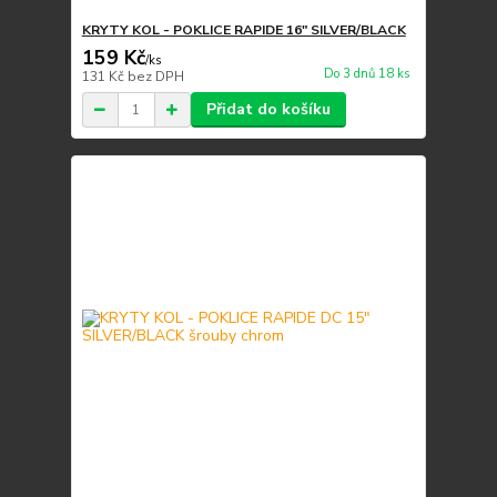
KRYTY KOL - POKLICE RAPIDE 16" SILVER/BLACK
159 Kč
/
ks
Do 3 dnů 18 ks
131 Kč
bez DPH
Přidat do košíku