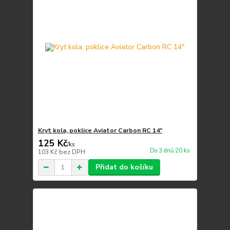
Kryt kola, poklice Aviator Carbon RC 14"
125 Kč
/
ks
Do 3 dnů 20 ks
103 Kč
bez DPH
Přidat do košíku