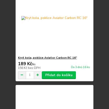
Kryt kola, poklice Aviator Carbon RC 16"
189 Kč
/
ks
Do 3 dnů 16 ks
156 Kč
bez DPH
Přidat do košíku