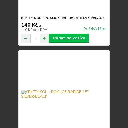
KRYTY KOL - POKLICE RAPIDE 14" SILVER/BLACK
140 Kč
/
ks
Do 3 dnů 16 ks
116 Kč
bez DPH
Přidat do košíku