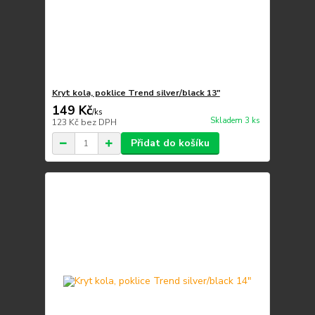
Kryt kola, poklice Trend silver/black 13"
149 Kč
/
ks
Skladem 3 ks
123 Kč
bez DPH
Přidat do košíku