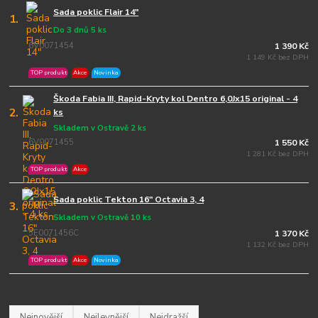
Sada poklic Flair 14"
1.
Do 3 dnů 5 ks
6V0071454
1 390 Kč
1 149 Kč bez DPH
TOP produkt
Akce
Novinka
Škoda Fabia III, Rapid-Kryty kol Dentro 6,0Jx15 original - 4
2.
ks
Skladem v Ostravě 2 ks
6V0071455
1 550 Kč
1 281 Kč bez DPH
TOP produkt
Akce
Sada poklic Tekton 16" Octavia 3, 4
3.
Skladem v Ostravě 10 ks
5E0071456C
1 370 Kč
1 132 Kč bez DPH
TOP produkt
Akce
Novinka
Nejnovější
Nejlevnější
Nejdražší