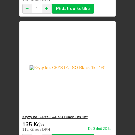
Přidat do košíku
Kryty kol CRYSTAL SO Black 1ks 16"
135 Kč
/
ks
Do 3 dnů 20 ks
112 Kč
bez DPH