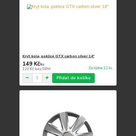
Kryt kola, poklice GTX carbon silver 14"
149 Kč
/
ks
Do týdne 12 ks
123 Kč
bez DPH
Přidat do košíku