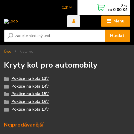
0
ks
CZK
za
0,00 Kč
Menu
Hledat
Úvod
Kryty kol
Kryty kol pro automobily
Poklice na kola 13\"
Poklice na kola 14\"
Poklice na kola 15\"
Poklice na kola 16\"
Poklice na kola 17\"
Nejprodávanější