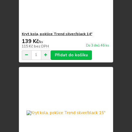
Kryt kola, poklice Trend silver/black 14"
139 Kč
/
ks
Do 3 dnů 46 ks
115 Kč
bez DPH
Přidat do košíku