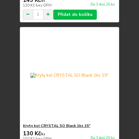
/
ks
Do 3 dnů 20 ks
120 Kč
bez DPH
Přidat do košíku
Kryty kol CRYSTAL SO Black 1ks 15"
130 Kč
/
ks
Do 3 dnů 20 ks
107 Kč
bez DPH