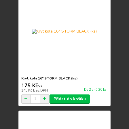
Kryt kola 16" STORM BLACK (ks)
175 Kč
/
ks
Do 2 dnů 20 ks
145 Kč
bez DPH
Přidat do košíku