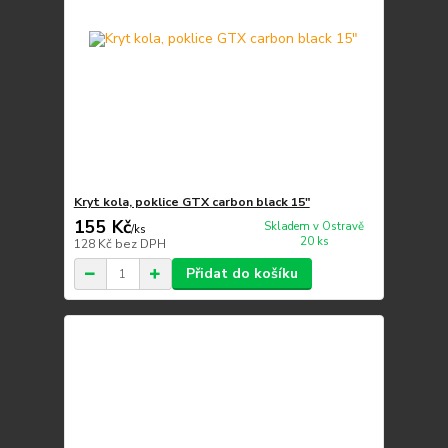
Kryt kola, poklice GTX carbon black 15"
155 Kč
Skladem v Ostravě
/
ks
20 ks
128 Kč
bez DPH
Přidat do košíku