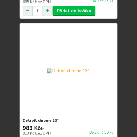
Do 3 dnů 5 ks
655 Kč
bez DPH
Přidat do košíku
Detroit chrome 13"
983 Kč
/
ks
Do 3 dnů 50 ks
813 Kč
bez DPH