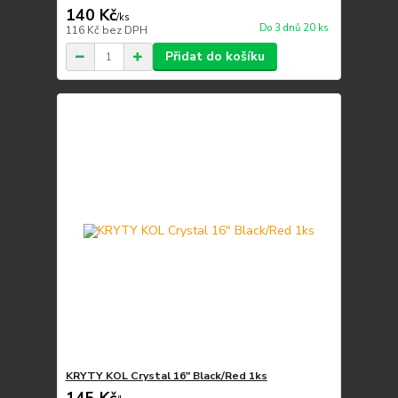
140 Kč
/
ks
Do 3 dnů 20 ks
116 Kč
bez DPH
Přidat do košíku
KRYTY KOL Crystal 16" Black/Red 1ks
145 Kč