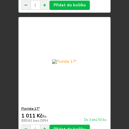
Přidat do košíku
Florida 17"
1 011 Kč
/
ks
Do 3 dnů 50 ks
835 Kč
bez DPH