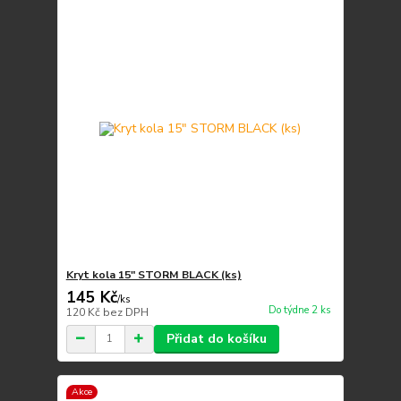
Kryt kola 15" STORM BLACK (ks)
145 Kč
/
ks
Do týdne 2 ks
120 Kč
bez DPH
Přidat do košíku
Akce