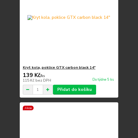
Kryt kola, poklice GTX carbon black 14"
139 Kč
/
ks
Do týdne 5 ks
115 Kč
bez DPH
Přidat do košíku
Akce