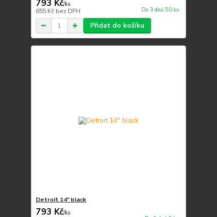
793 Kč
/
ks
Do 3 dnů 50 ks
655 Kč
bez DPH
Přidat do košíku
Detroit 14" black
793 Kč
/
ks