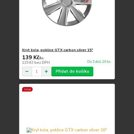
Kryt kola, poklice GTX carbon silver 15"
139 Kč
/
ks
Do 3 dnů 20 ks
115 Kč
bez DPH
Přidat do košíku
Akce