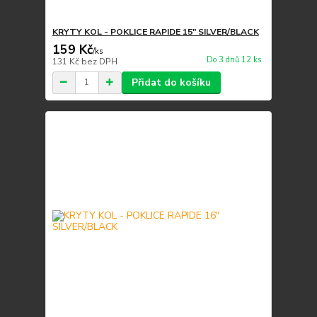
KRYTY KOL - POKLICE RAPIDE 15" SILVER/BLACK
159 Kč
/
ks
Do 3 dnů 12 ks
131 Kč
bez DPH
Přidat do košíku