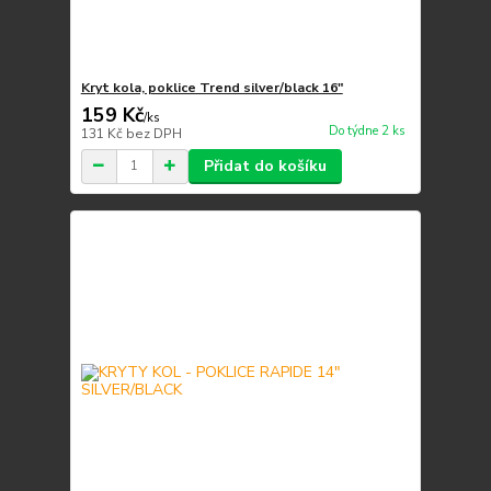
Kryt kola, poklice Trend silver/black 16"
159 Kč
/
ks
Do týdne 2 ks
131 Kč
bez DPH
Přidat do košíku