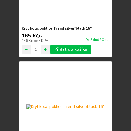
Kryt kola, poklice Trend silver/black 15"
165 Kč
/
ks
Do 3 dnů 50 ks
136 Kč
bez DPH
Přidat do košíku