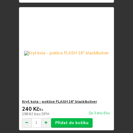
Kryt kola - poklice FLASH 16" black&silver
240 Kč
/
ks
Do 3 dnů 8 ks
198 Kč
bez DPH
Přidat do košíku