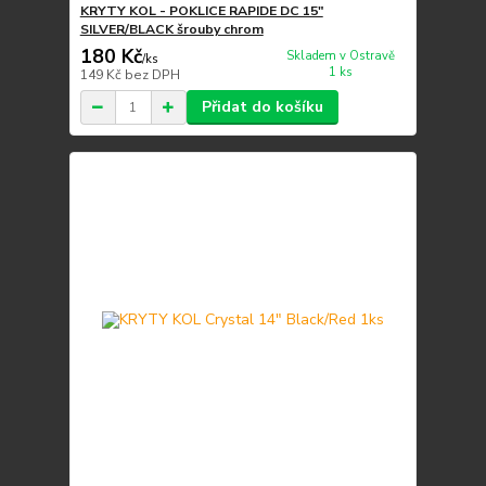
KRYTY KOL - POKLICE RAPIDE DC 15"
SILVER/BLACK šrouby chrom
180 Kč
Skladem v Ostravě
/
ks
1 ks
149 Kč
bez DPH
Přidat do košíku