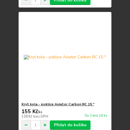
Přidat do košíku
Kryt kola - poklice Aviator Carbon RC 15 "
155 Kč
/
ks
Do 3 dnů 16 ks
128 Kč
bez DPH
Přidat do košíku