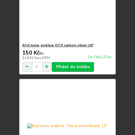
Kryt kola, poklice GTX carbon silver 16"
150 Kč
/
ks
Do 3 dnů 20 ks
124 Kč
bez DPH
Přidat do košíku