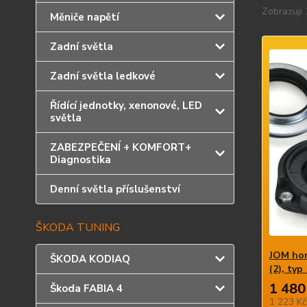
Zobrazuji 
Měniče napětí
Zadní světla
Zadní světla ledkové
Řídící jednotky, xenonové, LED
světla
ZABEZPEČENÍ + KOMFORT+
Diagnostika
Denní světla příslušenství
ŠKODA TUNING
JOM hor
ŠKODA KODIAQ
(2), typ
1 480
Škoda FABIA 4
1 223 K