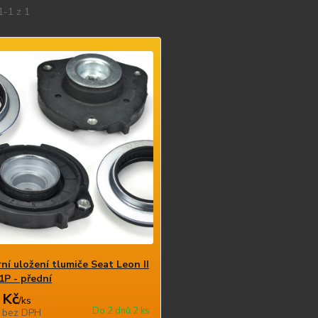
1-1 z 1
ní uložení tlumiče Seat Leon II
 1P - přední
 Kč
/
ks
Do 2 dnů 2 ks
č
bez DPH