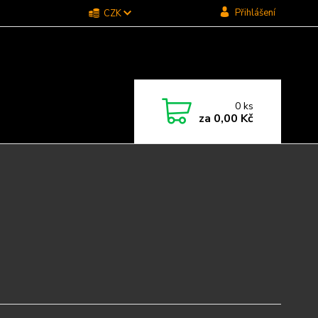
Přihlášení
CZK
0
ks
za
0,00 Kč