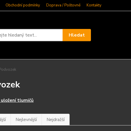
Obchodní podmínky
Doprava / Poštovné
Kontakty
Hledat
Podvozek
vozek
 uložení tlumičů
jší
Nejlevnější
Nejdražší