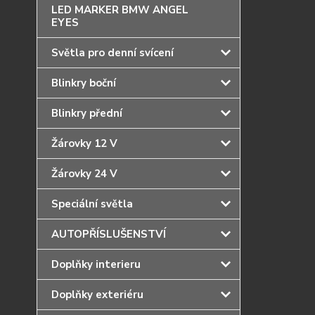
LED MARKER BMW ANGEL
EYES
Světla pro denní svícení
Blinkry boční
Blinkry přední
Žárovky 12 V
Žárovky 24 V
Speciální světla
AUTOPŘÍSLUŠENSTVÍ
Doplňky interieru
Doplňky exteriéru