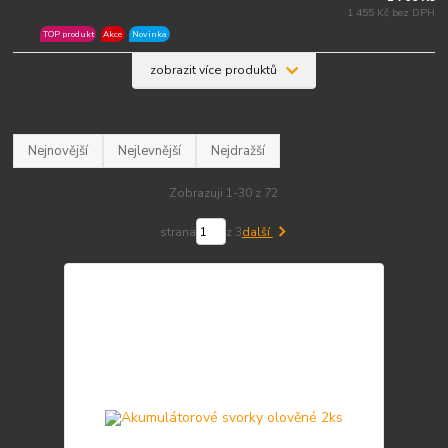
1 455 Kč bez DPH
TOP produkt
Akce
Novinka
zobrazit více produktů
Nejnovější
Nejlevnější
Nejdražší
Zobrazuji 1-30 z 72
strana
z 3
další