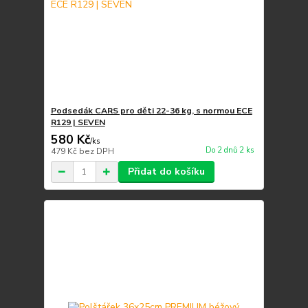
Podsedák CARS pro děti 22-36 kg, s normou ECE
R129 | SEVEN
580 Kč
/
ks
Do 2 dnů 2 ks
479 Kč
bez DPH
Přidat do košíku