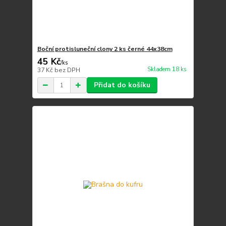
Boční protisluneční clony 2 ks černé 44x38cm
45 Kč
/
ks
Skladem 18 ks
37 Kč
bez DPH
Přidat do košíku