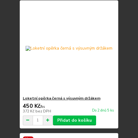
Loketní opěrka černá s výsuvným držákem
450 Kč
/
ks
Do 2 dnů 5 ks
372 Kč
bez DPH
Přidat do košíku