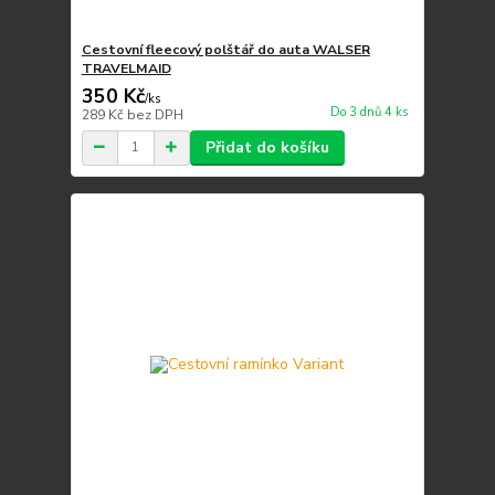
Cestovní fleecový polštář do auta WALSER
TRAVELMAID
350 Kč
/
ks
Do 3 dnů 4 ks
289 Kč
bez DPH
Přidat do košíku