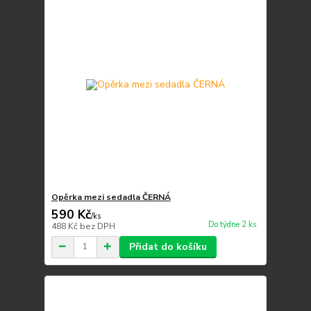
Opěrka mezi sedadla ČERNÁ
590 Kč
/
ks
Do týdne 2 ks
488 Kč
bez DPH
Přidat do košíku