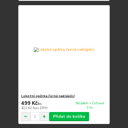
Loketní opěrka černá naklápěcí
499 Kč
Skladem v Ostravě
/
ks
2 ks
412 Kč
bez DPH
Přidat do košíku