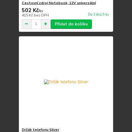
Cestovní zdroj Notebook, 12V univerzální
502 Kč
/
ks
Do 3 dnů 5 ks
415 Kč
bez DPH
Přidat do košíku
Držák telefonu Silver