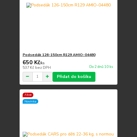
Podsedák 126-150cm R129 AMIO-04480
650 Kč
/
ks
Do 2 dnů 10 ks
537 Kč
bez DPH
Přidat do košíku
Akce
Novinka