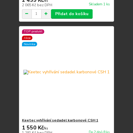
/
ks
Skladem 1 ks
2 065 Kč
bez DPH
Přidat do košíku
TOP produkt
Akce
Novinka
Keetec vyhřívání sedadel karbonové CSH 1
1 550 Kč
/
ks
Do 2 dnů 8 ks
1 281 Kč
bez DPH