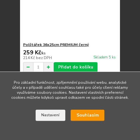
Polštářek 36x25cm PREMIUM černý
259 Kč
/
ks
Skladem 5 ks
214 Kč
bez DPH
Přidat do košíku
Pro základní funkčnost, zpříjemnění používání webu, analytické
účely a v případě udělení souhlasu také pro účely cílení reklamy
Načíst další produkty (30)
využíváme soubory cookies. Nastavení vlastních preferencí
cookies můžete kdykoli upravit odkazem ve spodní části stránek.
strana
z 3
další
Souhlasím
Nastavení