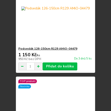
Podsedák 126-150cm R129 AMiO-04479
1 150 Kč
/
ks
Do 3 dnů 5 ks
950 Kč
bez DPH
Přidat do košíku
TOP produkt
Novinka