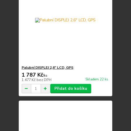
Palubní DISPLEJ 2,6" LCD, GPS
1 787 Kč
/
ks
Skladem 22 ks
1 477 Kč
bez DPH
Přidat do košíku