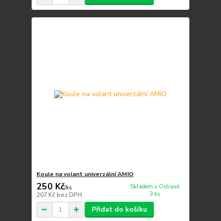
Koule na volant univerzální AMIO
250 Kč
Skladem v Ostravě
/
ks
3 ks
207 Kč
bez DPH
Přidat do košíku