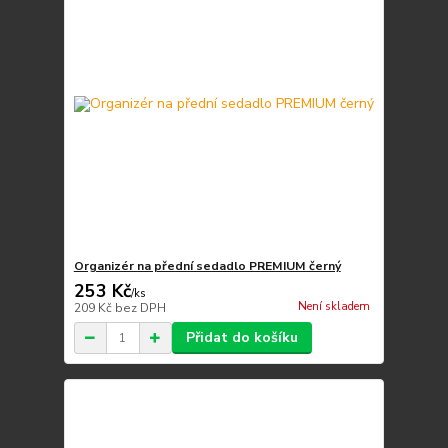
Organizér na přední sedadlo PREMIUM černý
253 Kč
/
ks
Není skladem
209 Kč
bez DPH
Přidat do košíku