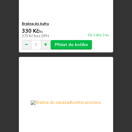
Brašna do kufru
330 Kč
/
ks
Do 3 dnů 3 ks
273 Kč
bez DPH
Přidat do košíku