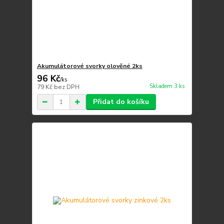
Akumulátorové svorky olověné 2ks
96 Kč
/
ks
Skladem 3 ks
79 Kč
bez DPH
Přidat do košíku