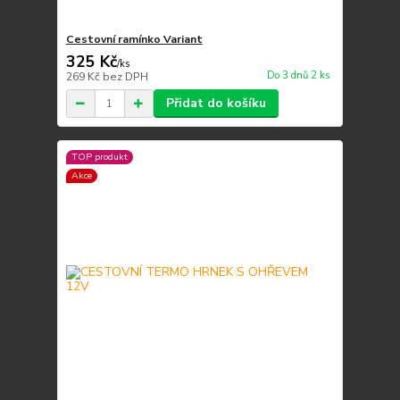
Cestovní ramínko Variant
325 Kč
/
ks
Do 3 dnů 2 ks
269 Kč
bez DPH
Přidat do košíku
TOP produkt
Akce