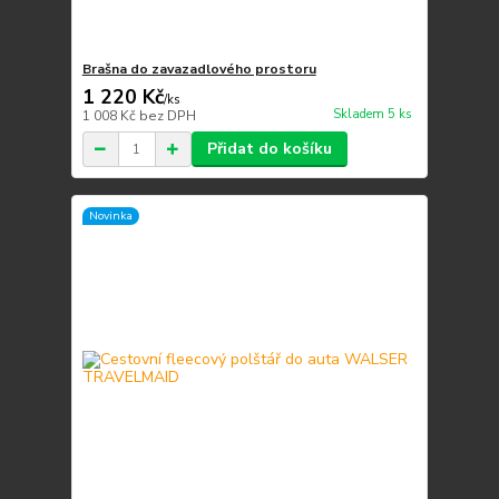
Brašna do zavazadlového prostoru
1 220 Kč
/
ks
Skladem 5 ks
1 008 Kč
bez DPH
Přidat do košíku
Novinka