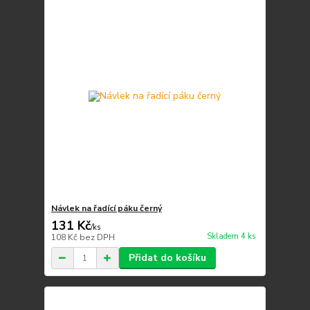
Návlek na řadící páku černý
131 Kč
/
ks
Skladem 4 ks
108 Kč
bez DPH
Přidat do košíku