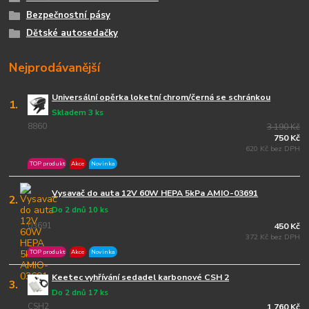
Bezpečnostní pásy
Dětské autosedačky
Nejprodávanější
Universální opěrka loketní chrom/černá se schránkou
1.
Skladem 3 ks
8860
3 190 Kč
750 Kč
620 Kč bez DPH
TOP produkt
Akce
Novinka
Vysavač do auta 12V 60W HEPA 5kPa AMIO-03691
2.
Do 2 dnů 10 ks
03691
450 Kč
372 Kč bez DPH
TOP produkt
Akce
Novinka
Keetec vyhřívání sedadel karbonové CSH 2
3.
Do 2 dnů 17 ks
CSH2
1 760 Kč