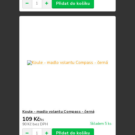
Přidat do košíku
Koule - madlo volantu Compass - černá
109 Kč
/
ks
Skladem 5 ks
90 Kč
bez DPH
Přidat do košíku