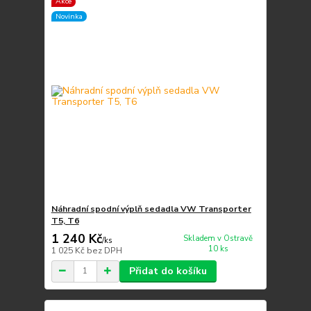
Akce
Novinka
Náhradní spodní výplň sedadla VW Transporter
T5, T6
1 240 Kč
Skladem v Ostravě
/
ks
10 ks
1 025 Kč
bez DPH
Přidat do košíku