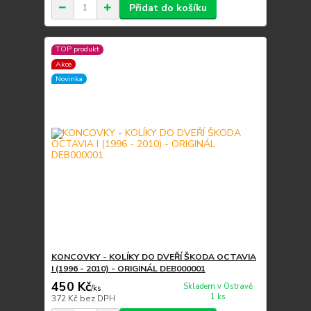
Přidat do košíku
TOP produkt
Akce
Novinka
KONCOVKY - KOLÍKY DO DVEŘÍ ŠKODA OCTAVIA
I (1996 - 2010) - ORIGINÁL DEB000001
450 Kč
Skladem v Ostravě
/
ks
1 ks
372 Kč
bez DPH