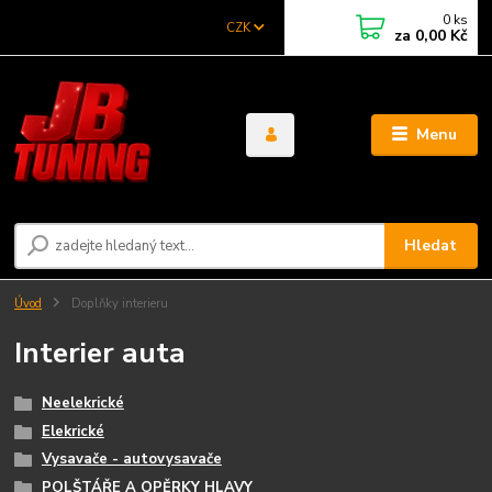
0
ks
CZK
za
0,00 Kč
Menu
Hledat
Úvod
Doplňky interieru
Interier auta
Neelekrické
Elekrické
Vysavače - autovysavače
POLŠTÁŘE A OPĚRKY HLAVY