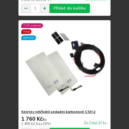
Přidat do košíku
TOP produkt
Akce
Novinka
Keetec vyhřívání sedadel karbonové CSH 2
1 760 Kč
/
ks
Do 2 dnů 17 ks
1 455 Kč
bez DPH