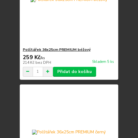
Polštářek 36x25cm PREMIUM béžový
259 Kč
/
ks
Skladem 5 ks
214 Kč
bez DPH
Přidat do košíku