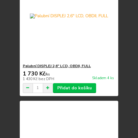
Palubní DISPLEJ 2,6" LCD, OBDII, FULL
1 730 Kč
/
ks
Skladem 4 ks
1 430 Kč
bez DPH
Přidat do košíku