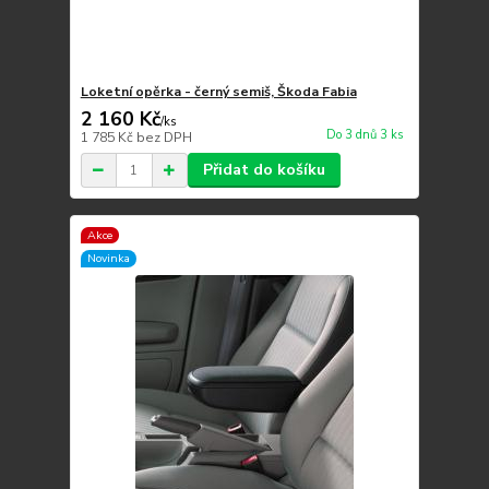
Loketní opěrka - černý semiš, Škoda Fabia
2 160 Kč
/
ks
Do 3 dnů 3 ks
1 785 Kč
bez DPH
Přidat do košíku
Akce
Novinka