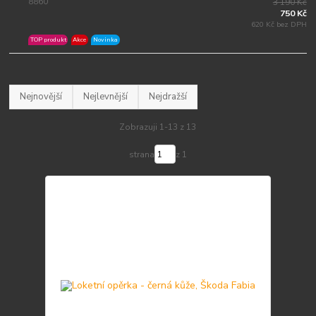
8860
3 190 Kč
750 Kč
620 Kč bez DPH
TOP produkt
Akce
Novinka
Nejnovější
Nejlevnější
Nejdražší
Zobrazuji 1-13 z 13
strana
z 1