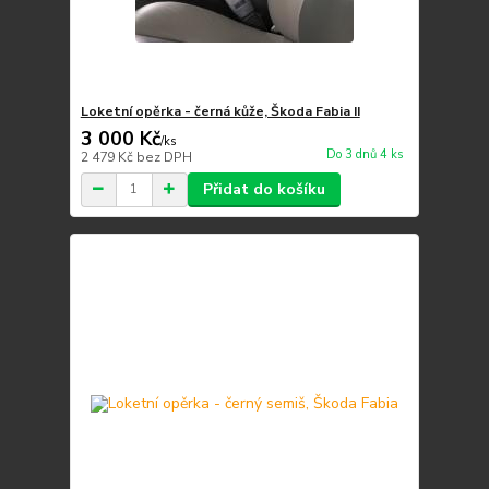
Loketní opěrka - černá kůže, Škoda Fabia II
3 000 Kč
/
ks
Do 3 dnů 4 ks
2 479 Kč
bez DPH
Přidat do košíku