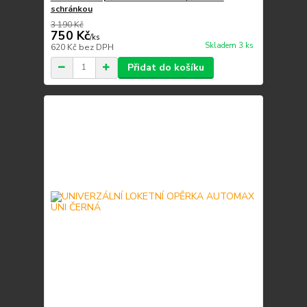
schránkou
3 190 Kč
750 Kč
/
ks
Skladem 3 ks
620 Kč
bez DPH
Přidat do košíku