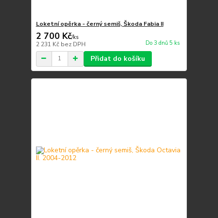
Loketní opěrka - černý semiš, Škoda Fabia II
2 700 Kč
/
ks
Do 3 dnů 5 ks
2 231 Kč
bez DPH
Přidat do košíku