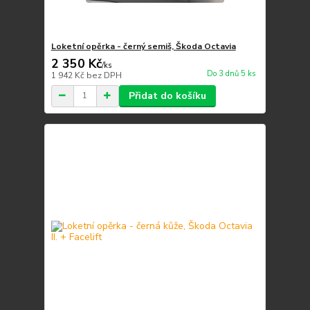
Loketní opěrka - černý semiš, Škoda Octavia
2 350 Kč
/
ks
Do 3 dnů 5 ks
1 942 Kč
bez DPH
Přidat do košíku