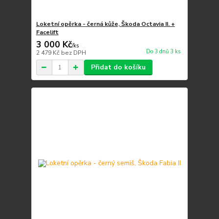
Loketní opěrka - černá kůže, Škoda Octavia II. +
Facelift
3 000 Kč
/
ks
Do 3 dnů 3 ks
2 479 Kč
bez DPH
Přidat do košíku