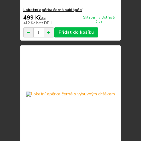
Loketní opěrka černá naklápěcí
499 Kč
Skladem v Ostravě
/
ks
2 ks
412 Kč
bez DPH
Přidat do košíku