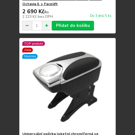
Octavia II. + Facelift
2 690 Kč
/
ks
Do 3 dnů 5 ks
2 223 Kč
bez DPH
Přidat do košíku
TOP produkt
Akce
Novinka
Universální opěrka loketní chrom/černá se