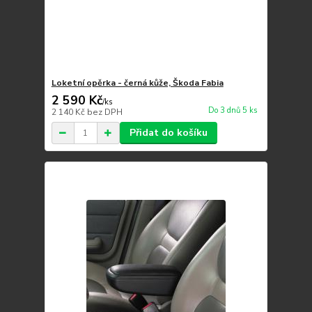
Loketní opěrka - černá kůže, Škoda Fabia
2 590 Kč
/
ks
Do 3 dnů 5 ks
2 140 Kč
bez DPH
Přidat do košíku