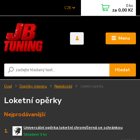
0
ks
CZK
za
0,00 Kč
Menu
Hledat
Úvod
Doplňky interieru
Neelekrické
Loketní opěrky
Loketní opěrky
Nejprodávanější
Universální opěrka loketní chrom/černá se schránkou
1.
Skladem 3 ks