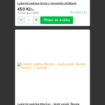
Loketní opěrka černá s výsuvným držákem
450 Kč
/
ks
Do 2 dnů 5 ks
372 Kč
bez DPH
Přidat do košíku
Loketní opěrka Milotec - šedý semiš, Škoda