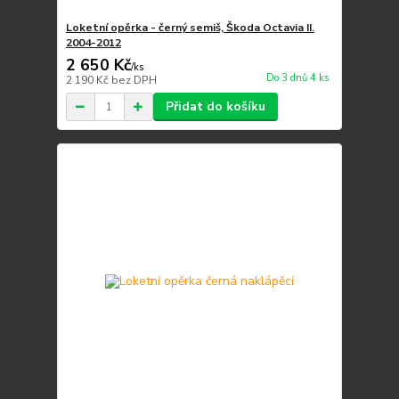
Loketní opěrka - černý semiš, Škoda Octavia II.
2004-2012
2 650 Kč
/
ks
Do 3 dnů 4 ks
2 190 Kč
bez DPH
Přidat do košíku