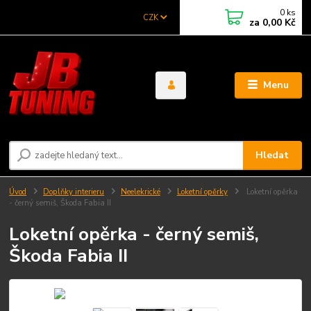
0
ks
CZK
za
0,00 Kč
Menu
Hledat
Úvod
Doplňky interieru
Neelekrické
Loketní opěrky
Loketní opěrka
- černý semiš, Škoda Fabia II
Loketní opěrka - černý semiš,
Škoda Fabia II