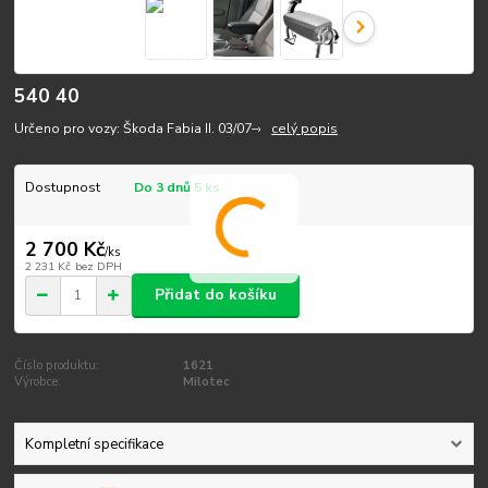
540 40
Určeno pro vozy: Škoda Fabia II. 03/07–›
celý popis
Dostupnost
Do 3 dnů 5 ks
2 700 Kč
/
ks
2 231 Kč
bez DPH
Přidat do košíku
Číslo produktu:
1621
Výrobce:
Milotec
Kompletní specifikace