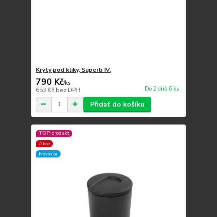
Kryty pod kliky, Superb IV.
790 Kč
/
ks
Do 2 dnů 6 ks
653 Kč
bez DPH
Přidat do košíku
TOP produkt
Akce
Novinka