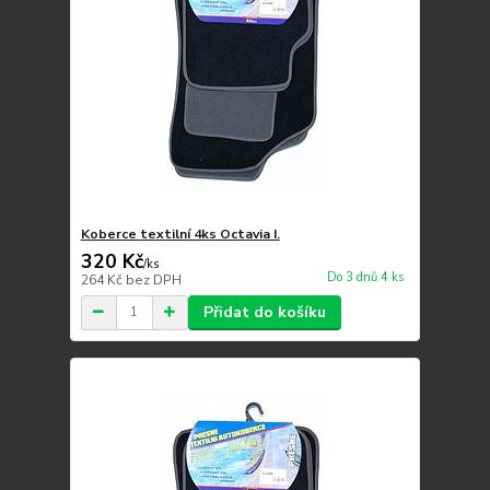
Koberce textilní 4ks Octavia I.
320 Kč
/
ks
Do 3 dnů 4 ks
264 Kč
bez DPH
Přidat do košíku