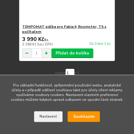
TEMPOMAT páčka pro Fabia II, Roomster, T5 s
počítačem
3 990 Kč
/
ks
Do 3 dnů 1 ks
3 298 Kč
bez DPH
Přidat do košíku
strana
z 1
Pro základní funkčnost, zpříjemnění používání webu, analytické
účely a v případě udělení souhlasu také pro účely cílení reklamy
využíváme soubory cookies. Nastavení vlastních preferencí
cookies můžete kdykoli upravit odkazem ve spodní části stránek.
Upravit sběr cookies.
Souhlasím
Nastavení
Vytvořeno na
Eshop-rychle.cz