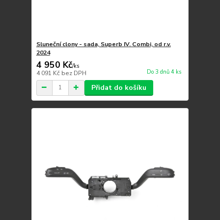
Sluneční clony - sada, Superb IV. Combi, od r.v.
2024
4 950 Kč
/
ks
Do 3 dnů 4 ks
4 091 Kč
bez DPH
Přidat do košíku