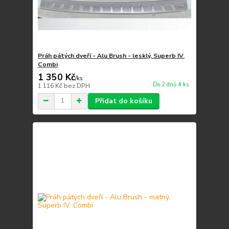
Práh pátých dveří - Alu Brush - lesklý, Superb IV.
Combi
1 350 Kč
/
ks
Do 2 dnů 4 ks
1 116 Kč
bez DPH
Přidat do košíku