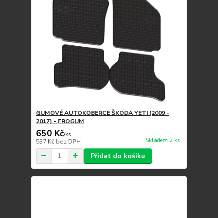
GUMOVÉ AUTOKOBERCE ŠKODA YETI (2009 -
2017) - FROGUM
650 Kč
/
ks
Skladem 2 ks
537 Kč
bez DPH
Přidat do košíku