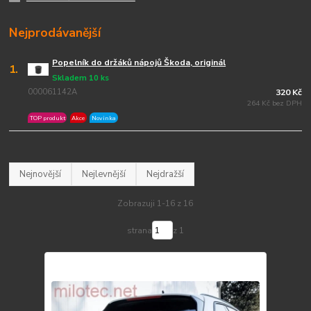
Nejprodávanější
Popelník do držáků nápojů Škoda, originál
1.
Skladem 10 ks
000061142A
320 Kč
264 Kč bez DPH
TOP produkt
Akce
Novinka
Nejnovější
Nejlevnější
Nejdražší
Zobrazuji 1-16 z 16
strana
z 1