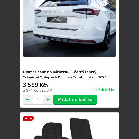
Difuzor zadního nárazníku - černý lesklý
"klavírlak", Superb IV. Lim./Combi, od r.v. 2024
3 599 Kč
/
ks
Do 2 dnů 4 ks
2 974 Kč
bez DPH
Přidat do košíku
Akce