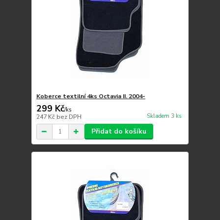
Koberce textilní 4ks Octavia II. 2004-
299 Kč
/
ks
Skladem 3 ks
247 Kč
bez DPH
Přidat do košíku