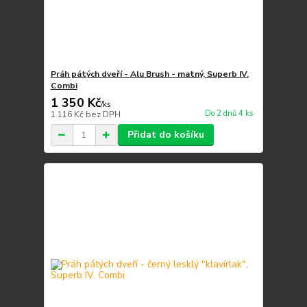
Práh pátých dveří - Alu Brush - matný, Superb IV.
Combi
1 350 Kč
/
ks
Do 2 dnů 4 ks
1 116 Kč
bez DPH
Přidat do košíku