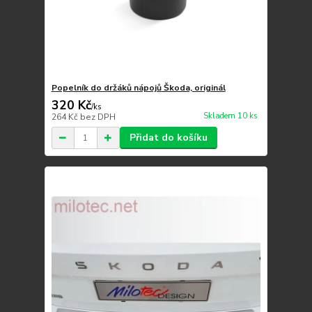
Popelník do držáků nápojů Škoda, originál
320 Kč
/
ks
Skladem 10 ks
264 Kč
bez DPH
Přidat do košíku