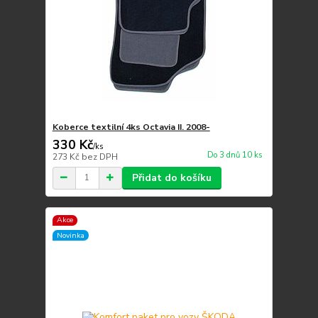
Koberce textilní 4ks Octavia II. 2008-
330 Kč
/
ks
Do 3 dnů 10 ks
273 Kč
bez DPH
Přidat do košíku
Akce
Novinka