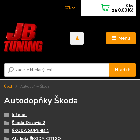
0
ks
CZK
za
0,00 Kč
Menu
Hledat
Úvod
Autodopňky Škoda
Autodopňky Škoda
Interiér
Škoda Octavia 2
ŠKODA SUPERB 4
Alu kola ŠKODA CITIGO