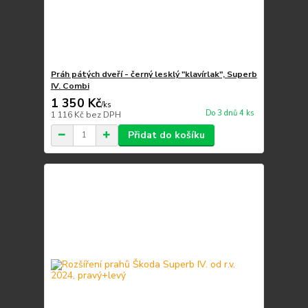
Práh pátých dveří - černý lesklý "klavírlak", Superb
IV. Combi
1 350 Kč
/
ks
Do 3 dnů 4 ks
1 116 Kč
bez DPH
Přidat do košíku