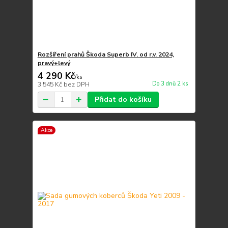
Rozšíření prahů Škoda Superb IV. od r.v. 2024,
pravý+levý
4 290 Kč
/
ks
Do 3 dnů 2 ks
3 545 Kč
bez DPH
Přidat do košíku
Akce