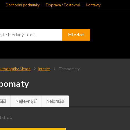
Obchodní podmínky
Doprava / Poštovné
Kontakty
Hledat
utodopňky Škoda
Interiér
Tempomaty
pomaty
jší
Nejlevnější
Nejdražší
1-1 z 1