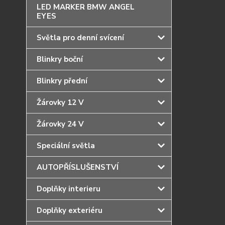
LED MARKER BMW ANGEL
EYES
Světla pro denní svícení
Blinkry boční
Blinkry přední
Žárovky 12 V
Žárovky 24 V
Speciální světla
AUTOPŘÍSLUŠENSTVÍ
Doplňky interieru
Doplňky exteriéru