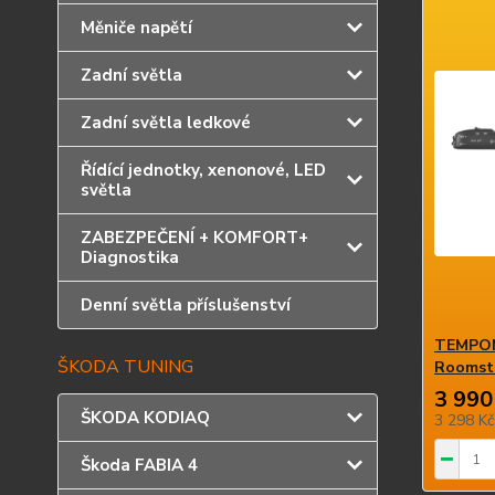
Měniče napětí
Zadní světla
Zadní světla ledkové
Řídící jednotky, xenonové, LED
světla
ZABEZPEČENÍ + KOMFORT+
Diagnostika
Denní světla příslušenství
TEMPOMA
ŠKODA TUNING
Roomste
3 990
ŠKODA KODIAQ
3 298 K
Škoda FABIA 4