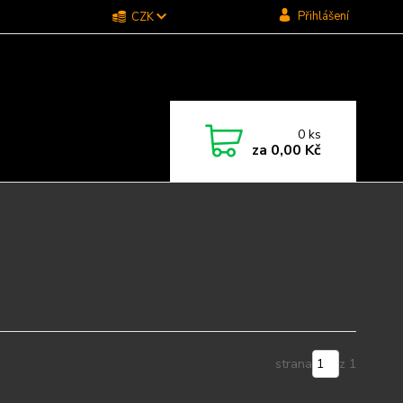
Přihlášení
CZK
0
ks
za
0,00 Kč
strana
z 1