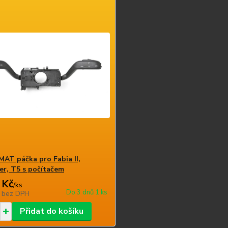
T páčka pro Fabia II,
r, T5 s počítačem
 Kč
/
ks
Do 3 dnů 1 ks
č
bez DPH
Přidat do košíku