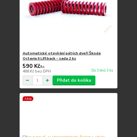
Automatické otevírání pátých dveří Škoda
Octavia II Liftback - sada 2 ks
590 Kč
/
ks
Do 3 dnů 3 ks
488 Kč
bez DPH
Přidat do košíku
Akce