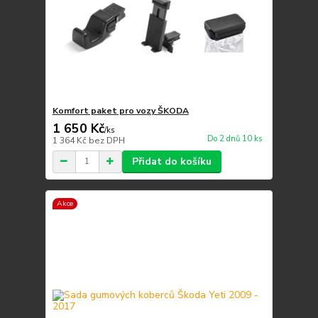
Komfort paket pro vozy ŠKODA
1 650 Kč
/
ks
Do 2 dnů 10 ks
1 364 Kč
bez DPH
Přidat do košíku
Akce