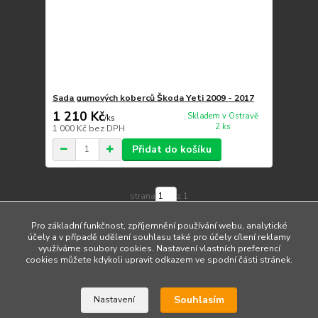
Sada gumových koberců Škoda Yeti 2009 - 2017
1 210 Kč
Skladem v Ostravě
/
ks
2 ks
1 000 Kč
bez DPH
Přidat do košíku
strana
z 1
Pro základní funkčnost, zpříjemnění používání webu, analytické
účely a v případě udělení souhlasu také pro účely cílení reklamy
využíváme soubory cookies. Nastavení vlastních preferencí
cookies můžete kdykoli upravit odkazem ve spodní části stránek.
Upravit sběr cookies.
Souhlasím
Nastavení