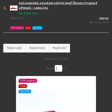
Automatické otevírání pátých dveří Škoda Octavia II
1.
Liftback - sada 2 ks
Do 3 dnů 3 ks
FAMTU032
590 Kč
488 Kč bez DPH
TOP produkt
Akce
Novinka
Nejnovější
Nejlevnější
Nejdražší
Zobrazuji 1-5 z 5
strana
z 1
TOP produkt
Akce
Novinka