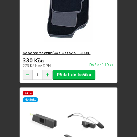
Koberce textilní 4ks Octavia II. 2008-
330 Kč
/
ks
Do 3 dnů 10 ks
273 Kč
bez DPH
Přidat do košíku
Akce
Novinka