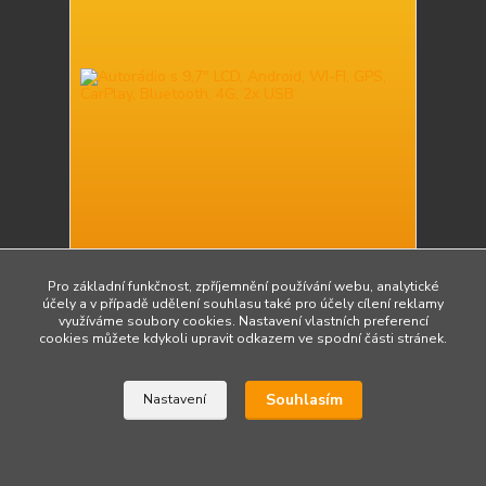
Autorádio s 9,7" LCD, Android, WI-FI, GPS,
CarPlay, Bluetooth, 4G, 2x USB
Pro základní funkčnost, zpříjemnění používání webu, analytické
5 400 Kč
účely a v případě udělení souhlasu také pro účely cílení reklamy
/
ks
využíváme soubory cookies. Nastavení vlastních preferencí
Skladem 2 ks
4 463 Kč
bez DPH
cookies můžete kdykoli upravit odkazem ve spodní části stránek.
Přidat do košíku
Souhlasím
Nastavení
TOP produkt
Akce
Novinka