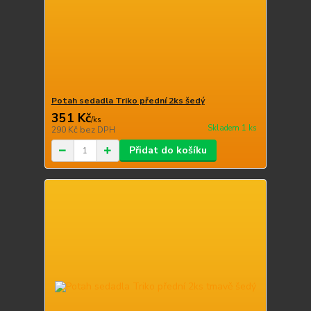
Potah sedadla Triko přední 2ks šedý
351 Kč
/
ks
Skladem 1 ks
290 Kč
bez DPH
Přidat do košíku