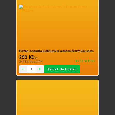
Potah sedadla kuličkový s lemem černý 93x44cm
299 Kč
/
ks
Do 2 dnů 10 ks
247 Kč
bez DPH
Přidat do košíku