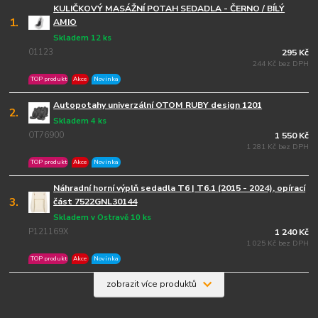
KULIČKOVÝ MASÁŽNÍ POTAH SEDADLA - ČERNO / BÍLÝ
1.
AMIO
Skladem 12 ks
01123
295 Kč
244 Kč bez DPH
TOP produkt
Akce
Novinka
Autopotahy univerzální OTOM RUBY design 1201
2.
Skladem 4 ks
OT76900
1 550 Kč
1 281 Kč bez DPH
TOP produkt
Akce
Novinka
Náhradní horní výplň sedadla T6 | T6.1 (2015 - 2024), opírací
3.
část 7522GNL30144
Skladem v Ostravě 10 ks
P121169X
1 240 Kč
1 025 Kč bez DPH
TOP produkt
Akce
Novinka
zobrazit více produktů