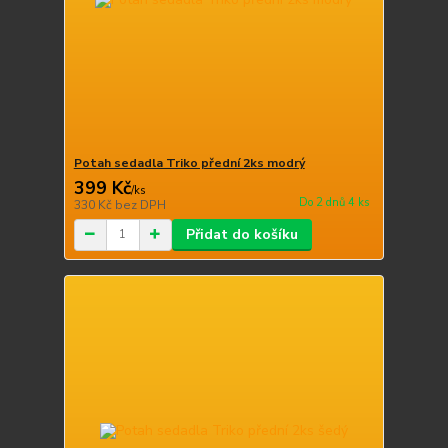
Potah sedadla Triko přední 2ks modrý
399 Kč
/
ks
Do 2 dnů 4 ks
330 Kč
bez DPH
Přidat do košíku