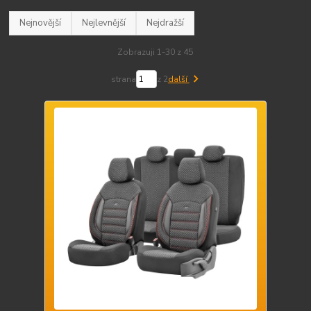
Nejnovější
Nejlevnější
Nejdražší
Zobrazuji 1-30 z 45
strana
z 2
další