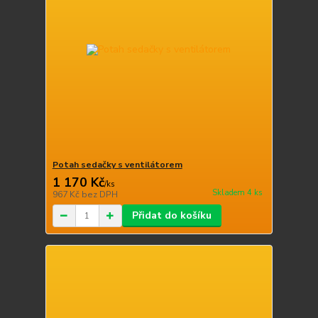
Potah sedačky s ventilátorem
1 170 Kč
/
ks
Skladem 4 ks
967 Kč
bez DPH
Přidat do košíku