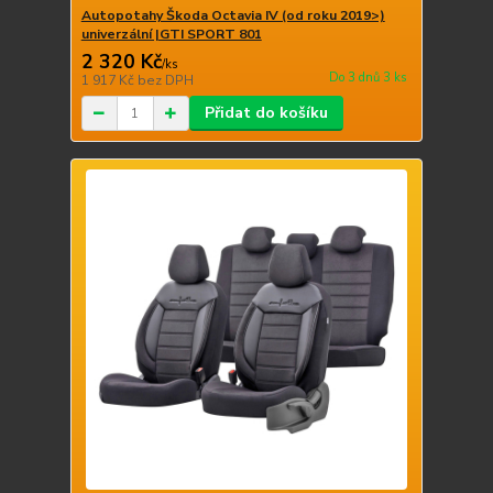
Autopotahy Škoda Octavia IV (od roku 2019>)
univerzální |GTI SPORT 801
2 320 Kč
/
ks
Do 3 dnů 3 ks
1 917 Kč
bez DPH
Přidat do košíku