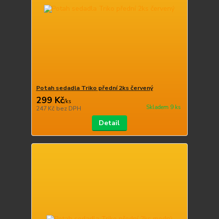
Potah sedadla Triko přední 2ks červený
299 Kč
/
ks
Skladem 9 ks
247 Kč
bez DPH
Detail