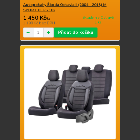
Autopotahy Škoda Octavia II (2004 - 2013) M
SPORT PLUS 102
1 450 Kč
Skladem v Ostravě
/
ks
1 ks
1 198 Kč
bez DPH
Přidat do košíku