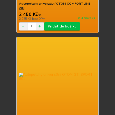
Autopotahy univerzální OTOM COMFORTLINE
209
2 450 Kč
/
ks
Do 3 dnů 5 ks
2 025 Kč
bez DPH
Přidat do košíku