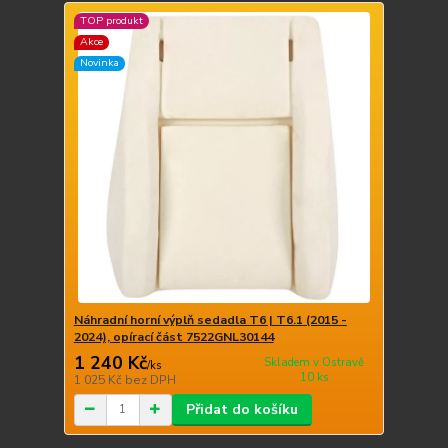
TOP produkt
Akce
Novinka
Náhradní horní výplň sedadla T6 | T6.1 (2015 -
2024), opírací část 7522GNL30144
1 240 Kč
Skladem v Ostravě
/
ks
10 ks
1 025 Kč
bez DPH
Přidat do košíku