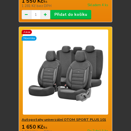
1 550 Kč
/
ks
Skladem 4 ks
1 281 Kč
bez DPH
Přidat do košíku
Akce
Novinka
Autopotahy univerzální OTOM SPORT PLUS 101
1 650 Kč
/
ks