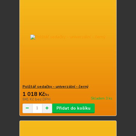
Polštář sedačky - univerzální - černý
1 018 Kč
/
ks
Skladem 3 ks
841 Kč
bez DPH
Přidat do košíku