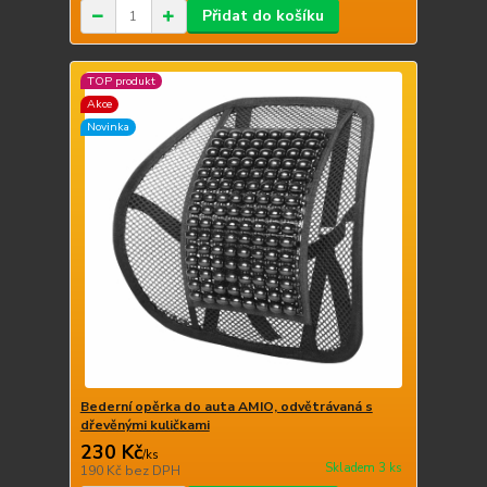
Přidat do košíku
TOP produkt
Akce
Novinka
Bederní opěrka do auta AMIO, odvětrávaná s
dřevěnými kuličkami
230 Kč
/
ks
Skladem 3 ks
190 Kč
bez DPH