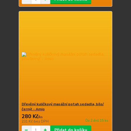
Dřevěný kuličkový masážní potah sedadla, bílo/
černý| - Amio
280 Kč
/
ks
Do 2 dnů 15 ks
231 Kč
bez DPH
Přidat do košíku