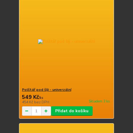
Polštář pod šíji - univerzální
549 Kč
/
ks
Skladem 3 ks
454 Kč
bez DPH
Přidat do košíku