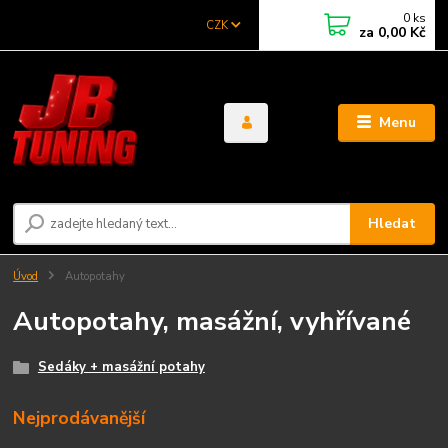
0
ks
CZK
za
0,00 Kč
Menu
Hledat
Úvod
Autopotahy
Autopotahy, masážní, vyhřívané
Sedáky + masážní potahy
Nejprodávanější