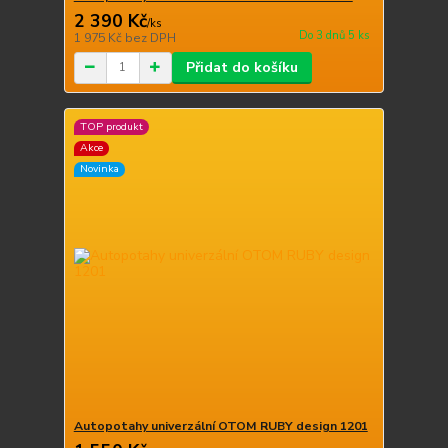
2 390 Kč
/
ks
Do 3 dnů 5 ks
1 975 Kč
bez DPH
Přidat do košíku
TOP produkt
Akce
Novinka
Autopotahy univerzální OTOM RUBY design 1201