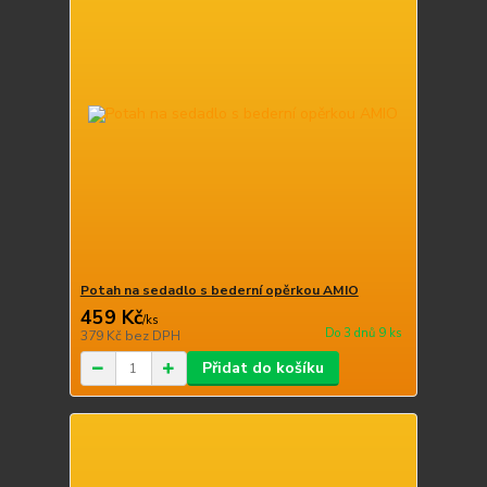
Potah na sedadlo s bederní opěrkou AMIO
459 Kč
/
ks
Do 3 dnů 9 ks
379 Kč
bez DPH
Přidat do košíku