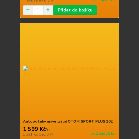
Do 2 dnů 1 ks
1 364 Kč
bez DPH
Přidat do košíku
Autopotahy univerzální OTOM SPORT PLUS 102
1 599 Kč
/
ks
Do 2 dnů 18 ks
1 321 Kč
bez DPH