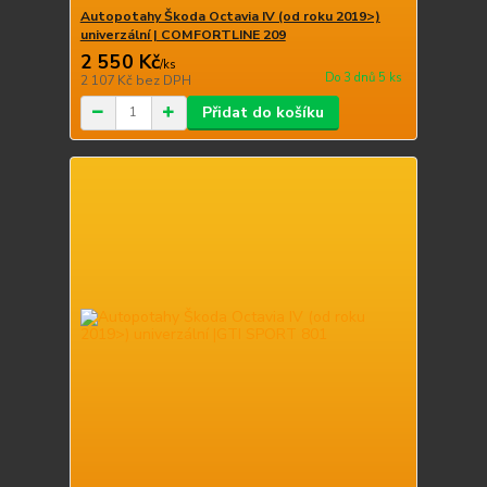
Autopotahy Škoda Octavia IV (od roku 2019>)
univerzální | COMFORTLINE 209
2 550 Kč
/
ks
Do 3 dnů 5 ks
2 107 Kč
bez DPH
Přidat do košíku