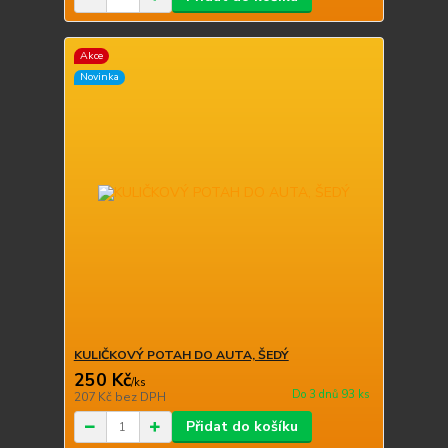
Akce
Novinka
KULIČKOVÝ POTAH DO AUTA, ŠEDÝ
250 Kč
/
ks
Do 3 dnů 93 ks
207 Kč
bez DPH
Přidat do košíku