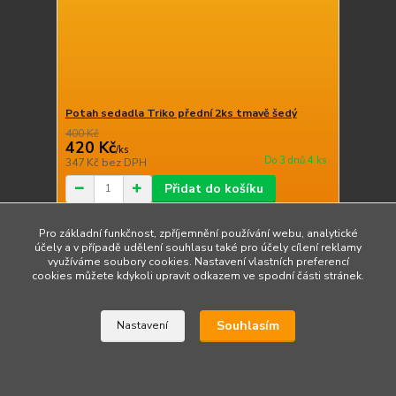
Potah sedadla Triko přední 2ks tmavě šedý
400 Kč
420 Kč
/
ks
Do 3 dnů 4 ks
347 Kč
bez DPH
Přidat do košíku
Pro základní funkčnost, zpříjemnění používání webu, analytické
účely a v případě udělení souhlasu také pro účely cílení reklamy
Načíst další produkty (15)
využíváme soubory cookies. Nastavení vlastních preferencí
cookies můžete kdykoli upravit odkazem ve spodní části stránek.
strana
z 2
další
Souhlasím
Nastavení