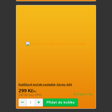
Kuličkový potah sedadla, černo-bílý
299 Kč
/
ks
Do 2 dnů 17 ks
247 Kč
bez DPH
Přidat do košíku