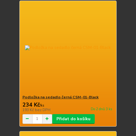
Podložka na sedadlo černá CSM-01-Black
234 Kč
/
ks
Do 2 dnů 3 ks
193 Kč
bez DPH
Přidat do košíku