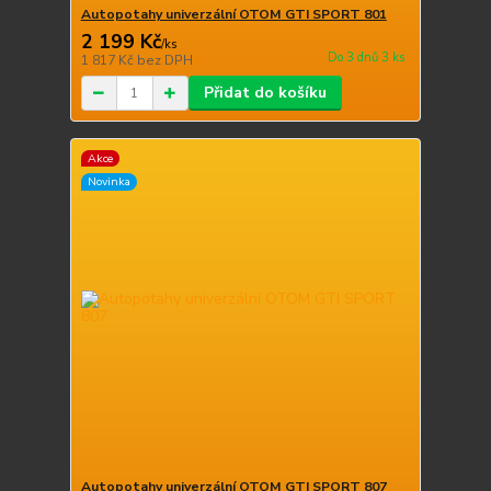
Autopotahy univerzální OTOM GTI SPORT 801
2 199 Kč
/
ks
Do 3 dnů 3 ks
1 817 Kč
bez DPH
Přidat do košíku
Akce
Novinka
Autopotahy univerzální OTOM GTI SPORT 807