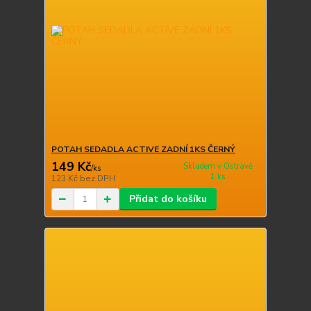
POTAH SEDADLA ACTIVE ZADNÍ 1KS ČERNÝ
149 Kč
Skladem v Ostravě
/
ks
1 ks
123 Kč
bez DPH
Přidat do košíku