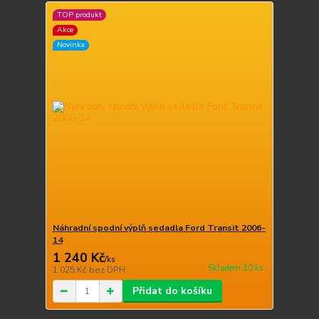
TOP produkt
Akce
Novinka
Náhradní spodní výplň sedadla Ford Transit 2006-
14
1 240 Kč
/
ks
Skladem 10 ks
1 025 Kč
bez DPH
Přidat do košíku