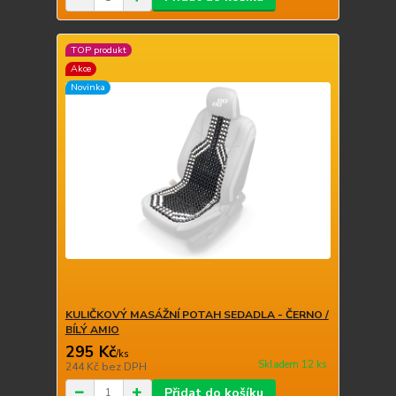
TOP produkt
Akce
Novinka
KULIČKOVÝ MASÁŽNÍ POTAH SEDADLA - ČERNO /
BÍLÝ AMIO
295 Kč
/
ks
Skladem 12 ks
244 Kč
bez DPH
Přidat do košíku