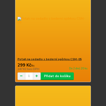
Potah na sedadlo s bederní opěrkou CSM-05
299 Kč
/
ks
Do 2 dnů 20 ks
247 Kč
bez DPH
Přidat do košíku