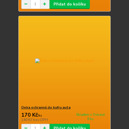
Přidat do košíku
Deka ochranná do kufru auta
170 Kč
Skladem v Ostravě
/
ks
8 ks
140 Kč
bez DPH
Přidat do košíku