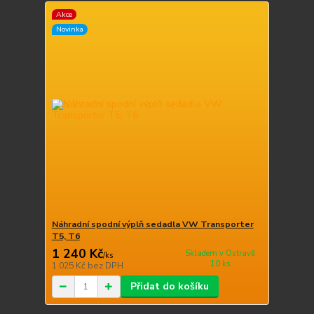
Akce
Novinka
Náhradní spodní výplň sedadla VW Transporter
T5, T6
1 240 Kč
Skladem v Ostravě
/
ks
10 ks
1 025 Kč
bez DPH
Přidat do košíku