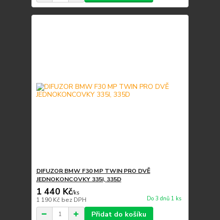
DIFUZOR BMW F30 MP TWIN PRO DVĚ
JEDNOKONCOVKY 335I, 335D
1 440 Kč
/
ks
Do 3 dnů 1 ks
1 190 Kč
bez DPH
Přidat do košíku