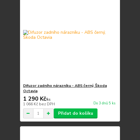
Difuzor zadního nárazníku - ABS černý, Škoda
Octavia
1 290 Kč
/
ks
Do 3 dnů 5 ks
1 066 Kč
bez DPH
Přidat do košíku