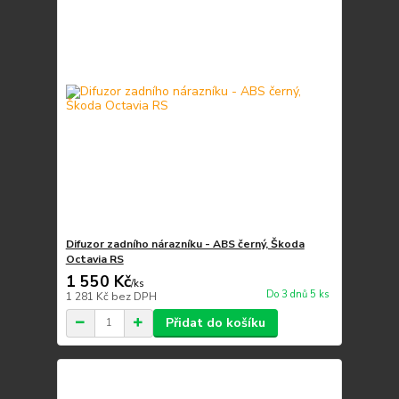
Difuzor zadního nárazníku - ABS černý, Škoda
Octavia RS
1 550 Kč
/
ks
Do 3 dnů 5 ks
1 281 Kč
bez DPH
Přidat do košíku