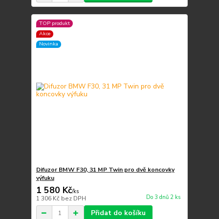
TOP produkt
Akce
Novinka
Difuzor BMW F30, 31 MP Twin pro dvě koncovky
výfuku
1 580 Kč
/
ks
Do 3 dnů 2 ks
1 306 Kč
bez DPH
Přidat do košíku