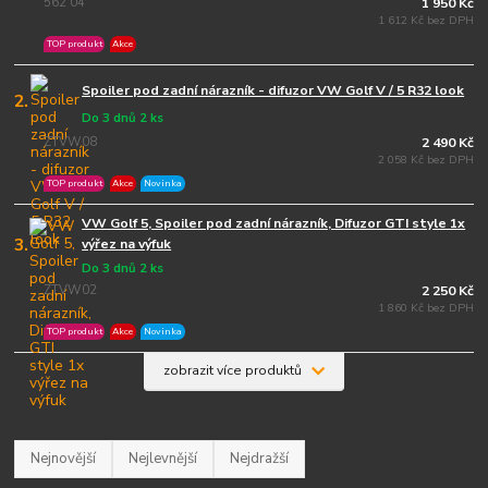
562 04
1 950 Kč
1 612 Kč bez DPH
TOP produkt
Akce
Spoiler pod zadní nárazník - difuzor VW Golf V / 5 R32 look
2.
Do 3 dnů 2 ks
ZTVW08
2 490 Kč
2 058 Kč bez DPH
TOP produkt
Akce
Novinka
VW Golf 5, Spoiler pod zadní nárazník, Difuzor GTI style 1x
3.
výřez na výfuk
Do 3 dnů 2 ks
ZTVW02
2 250 Kč
1 860 Kč bez DPH
TOP produkt
Akce
Novinka
zobrazit více produktů
Nejnovější
Nejlevnější
Nejdražší