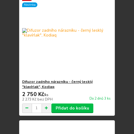
Novinka
Difuzor zadního nárazníku - černý lesklý
"klavírlak", Kodiaq
2 750 Kč
/
ks
Do 2 dnů 3 ks
2 273 Kč
bez DPH
Přidat do košíku