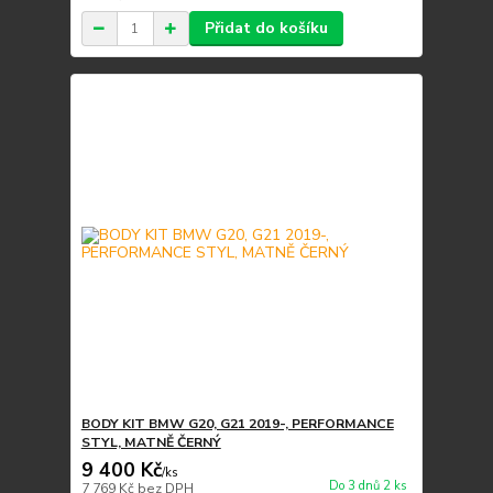
Přidat do košíku
BODY KIT BMW G20, G21 2019-, PERFORMANCE
STYL, MATNĚ ČERNÝ
9 400 Kč
/
ks
Do 3 dnů 2 ks
7 769 Kč
bez DPH