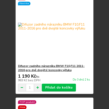
Novinka
Difuzor zadního nárazníku BMW F10,F11 2011-
2016 pro dvě dvojité koncovky výfuku
1 190 Kč
/
ks
Do 3 dnů 2 ks
983 Kč
bez DPH
Přidat do košíku
TOP produkt
Akce