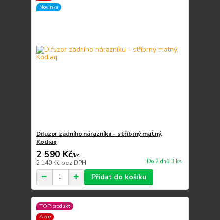
Novinka
Difuzor zadního nárazníku - stříbrný matný,
Kodiaq
2 590 Kč
/
ks
Do 2 dnů 3 ks
2 140 Kč
bez DPH
Přidat do košíku
TOP produkt
Akce