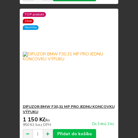
TOP produkt
Akce
Novinka
DIFUZOR BMW F30,31 MP PRO JEDNU KONCOVKU
VÝFUKU
1 150 Kč
/
ks
Do 3 dnů 3 ks
950 Kč
bez DPH
Přidat do košíku