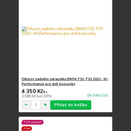
Difuzor zadního nárazníku BMW F32, F33 2011- M-
Performance pro dvě koncovky
4 350 Kč
/
ks
Do 3 dnů 2 ks
3 595 Kč
bez DPH
Přidat do košíku
TOP produkt
Akce