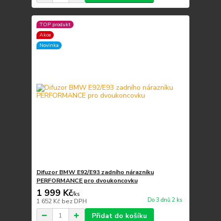
TOP produkt
Akce
Novinka
Difuzor BMW E92/E93 zadního nárazníku
PERFORMANCE pro dvoukoncovku
1 999 Kč
/
ks
Do 3 dnů 2 ks
1 652 Kč
bez DPH
Přidat do košíku