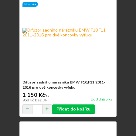
Novinka
Difuzor zadního nárazníku BMW F10,F11 2011-
2016 pro dvě koncovky výfuku
1 150 Kč
/
ks
Do 3 dnů 5 ks
950 Kč
bez DPH
Přidat do košíku