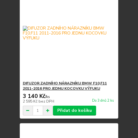
DIFUZOR ZADNÍHO NÁRAZNÍKU BMW F10,F11
2011-2016 PRO JEDNU KOCOVKU VÝFUKU
3 140 Kč
/
ks
Do 3 dnů 2 ks
2 595 Kč
bez DPH
Přidat do košíku