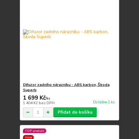
Difuzor zadního nárazníku - ABS karbon, Škoda
Superb
1 699 Kč
/
ks
Do týdne 1 ks
1 404 Kč
bez DPH
Přidat do košíku
TOP produkt
Akce