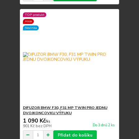
TOP produkt
Akce
Novinka
DIFUZOR BMW F30, F31 MP TWIN PRO JEDNU
DVOJKONCOVKU VÝFUKU
1 090 Kč
/
ks
Do 3 dnů 2 ks
901 Kč
bez DPH
Přidat do košíku