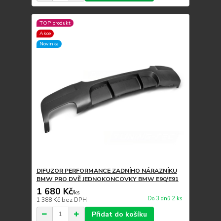
TOP produkt
Akce
Novinka
DIFUZOR PERFORMANCE ZADNÍHO NÁRAZNÍKU
BMW PRO DVĚ JEDNOKONCOVKY BMW E90/E91
1 680 Kč
/
ks
Do 3 dnů 2 ks
1 388 Kč
bez DPH
Přidat do košíku