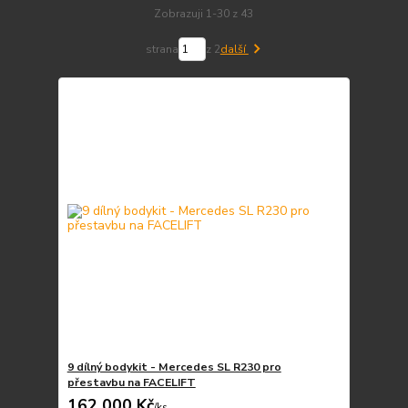
Zobrazuji 1-30 z 43
strana
z 2
další
9 dílný bodykit - Mercedes SL R230 pro
přestavbu na FACELIFT
162 000 Kč
/
ks