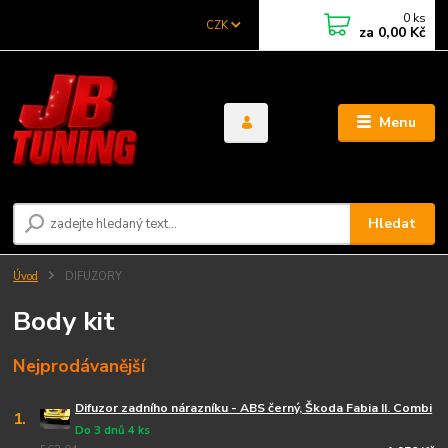
0
ks
CZK
za
0,00 Kč
Menu
Hledat
Úvod
DIFUZORY
Body kit
Nejprodávanější
Difuzor zadního nárazníku - ABS černý, Škoda Fabia II. Combi
1.
Do 3 dnů 4 ks