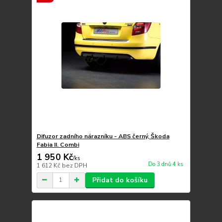
Difuzor zadního nárazníku - ABS černý, Škoda
Fabia II. Combi
1 950 Kč
/
ks
Do 3 dnů 4 ks
1 612 Kč
bez DPH
Přidat do košíku