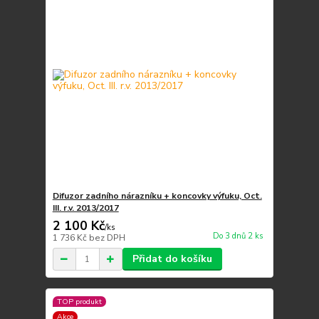
Difuzor zadního nárazníku + koncovky výfuku, Oct.
III. r.v. 2013/2017
2 100 Kč
/
ks
Do 3 dnů 2 ks
1 736 Kč
bez DPH
Přidat do košíku
TOP produkt
Akce