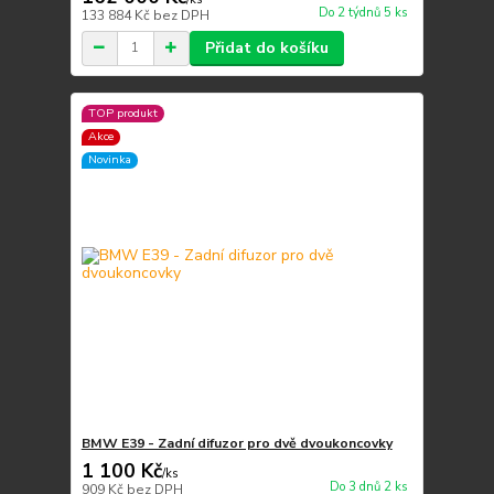
Do 2 týdnů 5 ks
133 884 Kč
bez DPH
Přidat do košíku
TOP produkt
Akce
Novinka
BMW E39 - Zadní difuzor pro dvě dvoukoncovky
1 100 Kč
/
ks
Do 3 dnů 2 ks
909 Kč
bez DPH