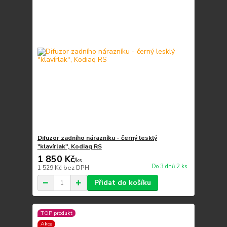
Difuzor zadního nárazníku - černý lesklý
"klavírlak", Kodiaq RS
1 850 Kč
/
ks
Do 3 dnů 2 ks
1 529 Kč
bez DPH
Přidat do košíku
TOP produkt
Akce