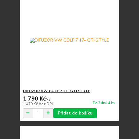
DIFUZOR VW GOLF 7 17- GTI STYLE
1 790 Kč
/
ks
Do 3 dnů 4 ks
1 479 Kč
bez DPH
Přidat do košíku