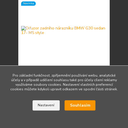
Novinka
Pro základní funkčnost, zpříjemnění používání webu, analytické
Difuzor zadního nárazníku BMW G30 sedan 17- M5
účely a v případě udělení souhlasu také pro účely cílení reklamy
style
využíváme soubory cookies. Nastavení vlastních preferencí
2 900 Kč
cookies můžete kdykoli upravit odkazem ve spodní části stránek.
/
ks
Do 3 dnů 2 ks
2 397 Kč
bez DPH
Přidat do košíku
Souhlasím
Nastavení
Načíst další produkty (13)