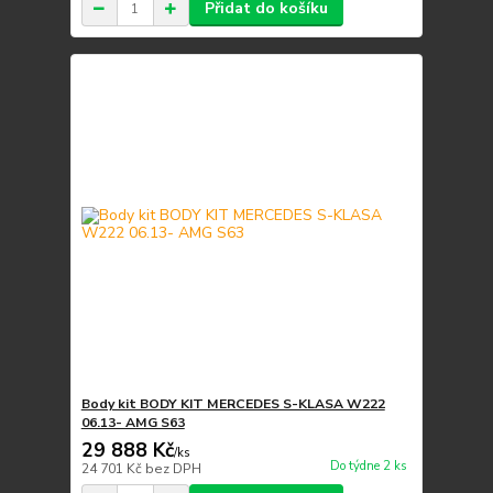
Přidat do košíku
Body kit BODY KIT MERCEDES S-KLASA W222
06.13- AMG S63
29 888 Kč
/
ks
Do týdne 2 ks
24 701 Kč
bez DPH