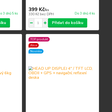
399 Kč
/
ks
o 3 dnů 5 ks
Do 3 dnů 4 ks
330 Kč
bez DPH
šíku
Přidat do košíku
TOP produkt
Akce
Novinka