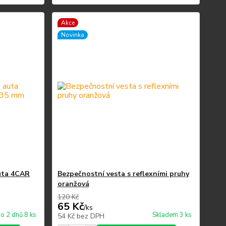
Akce
Novinka
uta 4CAR
Bezpečnostní vesta s reflexními pruhy
oranžová
120 Kč
65 Kč
/
ks
o 2 dnů 8 ks
Skladem 3 ks
54 Kč
bez DPH