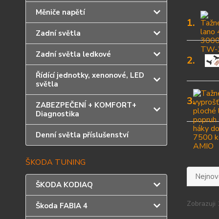
Měniče napětí
1.
Zadní světla
Zadní světla ledkové
2.
Řídící jednotky, xenonové, LED
světla
3.
ZABEZPEČENÍ + KOMFORT+
Diagnostika
Denní světla příslušenství
ŠKODA TUNING
Nejnově
ŠKODA KODIAQ
Zobrazuji 
Škoda FABIA 4