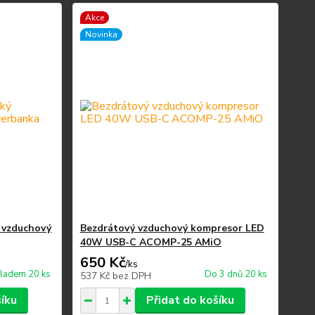
Akce
Novinka
 vzduchový
Bezdrátový vzduchový kompresor LED
40W USB-C ACOMP-25 AMiO
650 Kč
/
ks
ladem 20 ks
Do 3 dnů 20 ks
537 Kč
bez DPH
šíku
Přidat do košíku