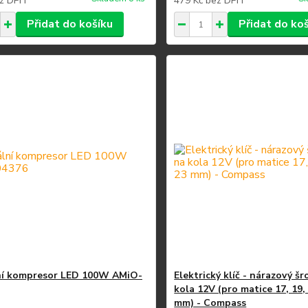
z DPH
479 Kč
bez DPH
Přidat do košíku
Přidat do ko
ní kompresor LED 100W AMiO-
Elektrický klíč - nárazový š
kola 12V (pro matice 17, 19,
mm) - Compass