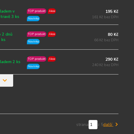
195 Kč
ladem v
TOP produkt
Akce
travě 3 ks
161 Kč bez DPH
Novinka
80 Kč
 2 dnů
TOP produkt
Akce
 ks
66 Kč bez DPH
Novinka
290 Kč
TOP produkt
Akce
ladem 2 ks
240 Kč bez DPH
Novinka
strana
z 5
další