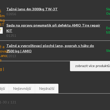
Tažné lano 4m 3000kg TW-3T
Sk
Os
02656
Sada na opravu pneumatik při defektu AMIO Tire repair
Do
KIT
50
01251
Tažné a vyprošťovací ploché lano, popruh s háky do
Sk
7500 kg | AMIO
02013
zobrazit více produktů
jší
Nejlevnější
Nejdražší
1-30 z 121