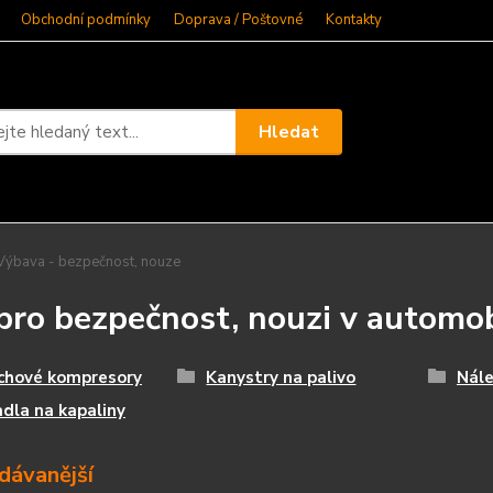
Obchodní podmínky
Doprava / Poštovné
Kontakty
Hledat
ýbava - bezpečnost, nouze
pro bezpečnost, nouzi v automo
chové kompresory
Kanystry na palivo
Nále
dla na kapaliny
dávanější