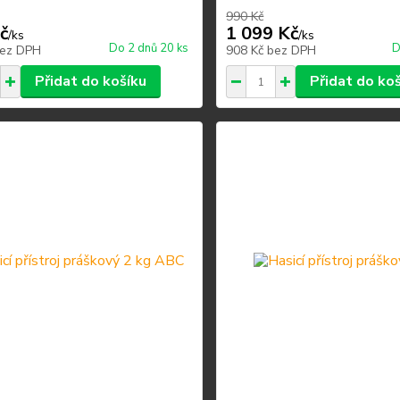
990 Kč
č
1 099 Kč
/
ks
/
ks
Do 2 dnů 20 ks
D
ez DPH
908 Kč
bez DPH
Přidat do košíku
Přidat do ko