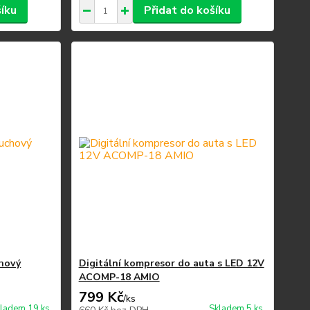
šíku
Přidat do košíku
chový
Digitální kompresor do auta s LED 12V
ACOMP-18 AMIO
799 Kč
/
ks
ladem 19 ks
Skladem 5 ks