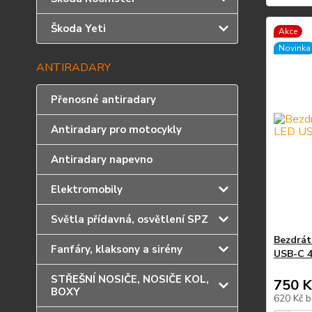
Škoda Yeti
Akce
Novinka
ANTIRADARY
Přenosné antiradary
Antiradary pro motocykly
Antiradary napevno
Elektromobily
Světla přídavná, osvětlení SPZ
Bezdrát
Fanfáry, klaksony a sirény
USB-C 
STŘEŠNÍ NOSIČE, NOSIČE KOL,
750 K
BOXY
620 Kč
b