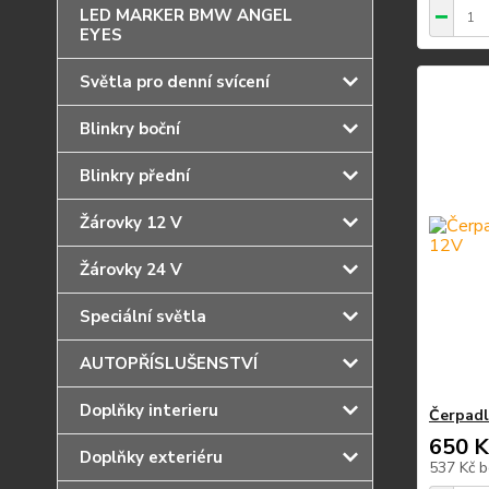
LED MARKER BMW ANGEL
EYES
Světla pro denní svícení
Blinkry boční
Blinkry přední
Žárovky 12 V
Žárovky 24 V
Speciální světla
AUTOPŘÍSLUŠENSTVÍ
Doplňky interieru
Čerpadl
650 K
Doplňky exteriéru
537 Kč
b