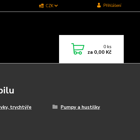
Přihlášení
CZK
0
ks
za
0,00 Kč
bilu
vky, trychtýře
Pumpy a hustilky