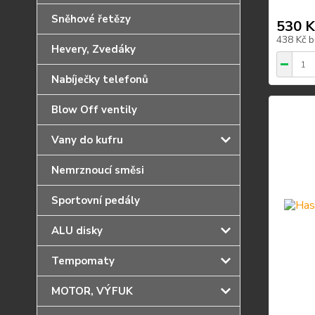
Sněhové řetězy
530 K
438 Kč
b
Hevery, Zvedáky
Nabíječky telefonů
Blow Off ventily
Vany do kufru
Nemrznoucí směsi
Sportovní pedály
ALU disky
Tempomaty
MOTOR, VÝFUK