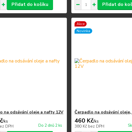
Přidat do košíku
Přidat do ko
Akce
Novinka
o na odsávání oleje a nafty 12V
Čerpadlo na odsávání oleje,
č
460 Kč
/
ks
/
ks
Do 2 dnů 2 ks
Sk
ez DPH
380 Kč
bez DPH