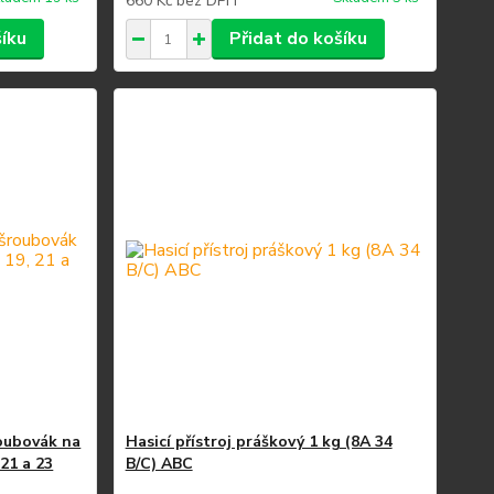
660 Kč
bez DPH
šíku
Přidat do košíku
roubovák na
Hasicí přístroj práškový 1 kg (8A 34
 21 a 23
B/C) ABC