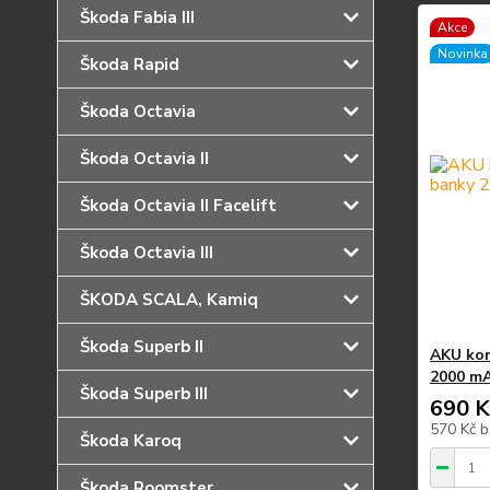
Škoda Fabia III
Akce
Novinka
Škoda Rapid
Škoda Octavia
Škoda Octavia II
Škoda Octavia II Facelift
Škoda Octavia III
ŠKODA SCALA, Kamiq
Škoda Superb II
AKU kom
2000 m
Škoda Superb III
690 K
570 Kč
b
Škoda Karoq
Škoda Roomster