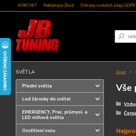
KONTAKT
Reklamace Zboží
Ochrana osobních údajů GDPR
SVĚTLA
Úvod
V
Vše 
Přední světla
Led žárovky do světel
Vzdu
EMERGENCY, Prac. průmysl. a
Čerpa
LED mlhová světla
Nejpro
Osvětlení vozu