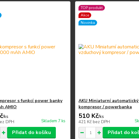
TOP produkt
Akce
Novinka
presor s funkcí power banky
AKU Miniaturní automatický
Ah AMIO
kompresor / powerbanka
č
510 Kč
/
ks
/
ks
Skladem 7 ks
Sk
ez DPH
421 Kč
bez DPH
Přidat do košíku
Přidat do ko