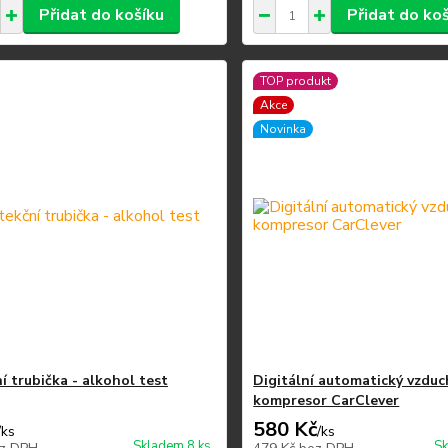
Přidat do košíku
Přidat do ko
TOP produkt
Akce
Novinka
í trubička - alkohol test
Digitální automatický vzdu
kompresor CarClever
580 Kč
/
ks
/
ks
Skladem 8 ks
Sk