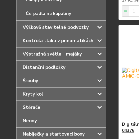
27 Kč
be
Čerpadla na kapaliny
Výškově stavitelné podvozky
Kontrola tlaku v pneumatikách
Výstražná světla - majáky
Distanční podložky
Šrouby
Kryty kol
Stěrače
Neony
Digitál
04376
Nabíječky a startovací boxy