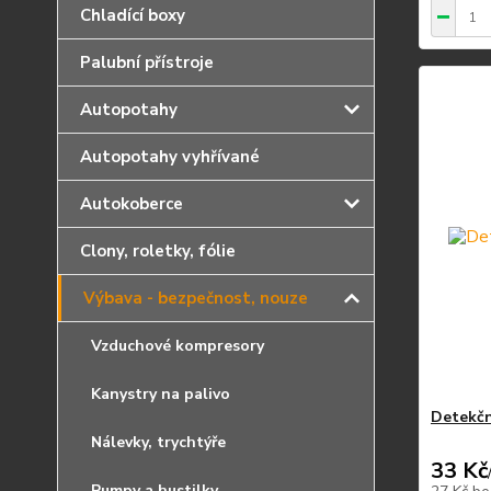
Chladící boxy
Palubní přístroje
Autopotahy
Autopotahy vyhřívané
Autokoberce
Clony, roletky, fólie
Výbava - bezpečnost, nouze
Vzduchové kompresory
Kanystry na palivo
Detekčn
Nálevky, trychtýře
33 Kč
Pumpy a hustilky