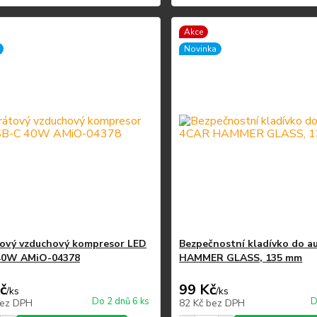
Akce
Novinka
ový vzduchový kompresor LED
Bezpečnostní kladívko do a
40W AMiO-04378
HAMMER GLASS, 135 mm
č
99 Kč
/
ks
/
ks
Do 2 dnů 6 ks
D
ez DPH
82 Kč
bez DPH