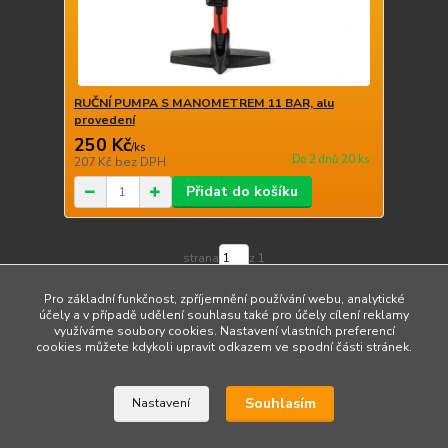
RUČNÍ PUMPA S MANOMETREM 11 BAR, alu
provedení
250 Kč
/
ks
Do 2 dnů 20 ks
207 Kč
bez DPH
Přidat do košíku
strana
z 1
Pro základní funkčnost, zpříjemnění používání webu, analytické
účely a v případě udělení souhlasu také pro účely cílení reklamy
využíváme soubory cookies. Nastavení vlastních preferencí
cookies můžete kdykoli upravit odkazem ve spodní části stránek.
Upravit sběr cookies.
Souhlasím
Nastavení