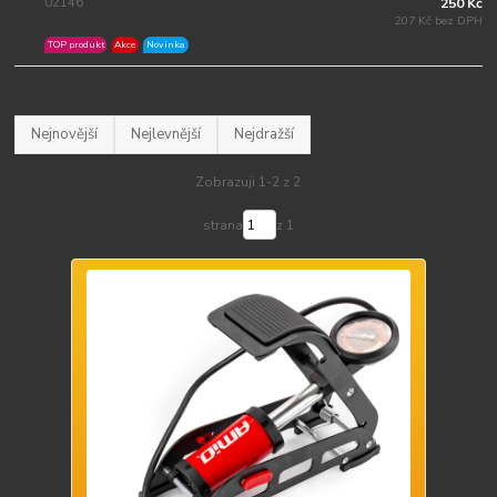
02146
250 Kč
207 Kč bez DPH
TOP produkt
Akce
Novinka
Nejnovější
Nejlevnější
Nejdražší
Zobrazuji 1-2 z 2
strana
z 1