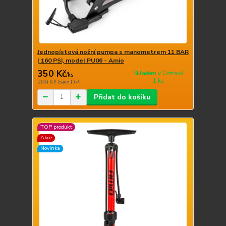
Jednopístová nožní pumpa s manometrem 11 BAR
| 160 PSI, model PU06 - Amio
350 Kč
Skladem v Ostravě
/
ks
1 ks
289 Kč
bez DPH
Přidat do košíku
TOP produkt
Akce
Novinka