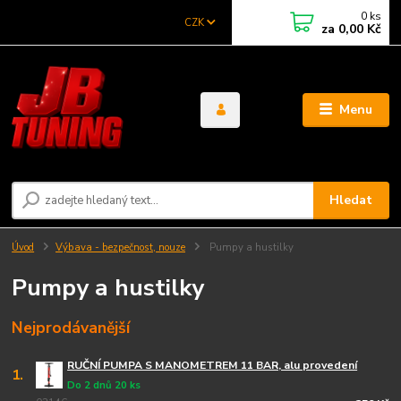
0
ks
CZK
za
0,00 Kč
Menu
Hledat
Úvod
Výbava - bezpečnost, nouze
Pumpy a hustilky
Pumpy a hustilky
Nejprodávanější
RUČNÍ PUMPA S MANOMETREM 11 BAR, alu provedení
1.
Do 2 dnů 20 ks