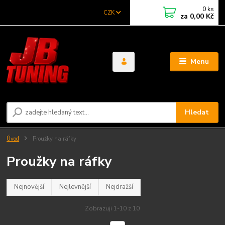
0
ks
CZK
za
0,00 Kč
Menu
Hledat
Úvod
Proužky na ráfky
Proužky na ráfky
Nejnovější
Nejlevnější
Nejdražší
Zobrazuji 1-10 z 10