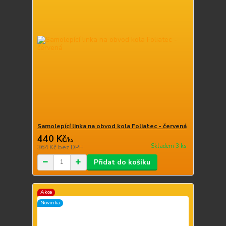
Samolepící linka na obvod kola Foliatec - červená
440 Kč
/
ks
Skladem 3 ks
364 Kč
bez DPH
Přidat do košíku
Akce
Novinka