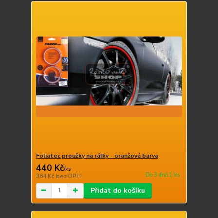
Foliatec proužky na ráfky - oranžová barva
440 Kč
/
ks
Do 3 dnů 1 ks
364 Kč
bez DPH
Přidat do košíku