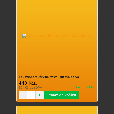
Foliatec proužky na ráfky - růžová barva
440 Kč
/
ks
Do 3 dnů 1 ks
364 Kč
bez DPH
Přidat do košíku