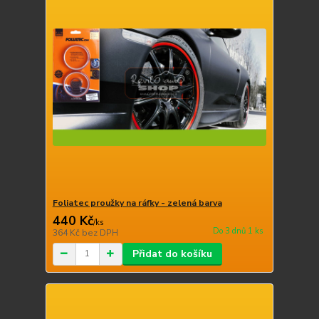
Foliatec proužky na ráfky - zelená barva
440 Kč
/
ks
Do 3 dnů 1 ks
364 Kč
bez DPH
Přidat do košíku