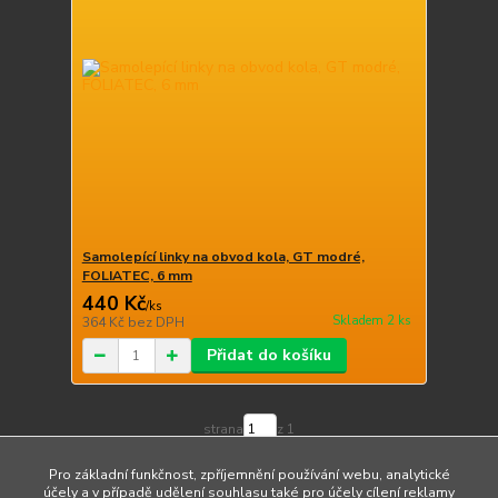
Samolepící linky na obvod kola, GT modré,
FOLIATEC, 6 mm
440 Kč
/
ks
Skladem 2 ks
364 Kč
bez DPH
Přidat do košíku
strana
z 1
Pro základní funkčnost, zpříjemnění používání webu, analytické
účely a v případě udělení souhlasu také pro účely cílení reklamy