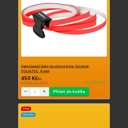
Samolepící linky na obvod kola, červené,
FOLIATEC, 6 mm
450 Kč
/
ks
Do 3 dnů 2 ks
372 Kč
bez DPH
Přidat do košíku
Akce
Novinka