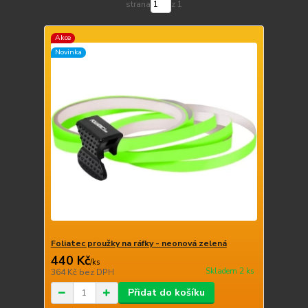
strana
z 1
Akce
Novinka
Foliatec proužky na ráfky - neonová zelená
440 Kč
/
ks
Skladem 2 ks
364 Kč
bez DPH
Přidat do košíku