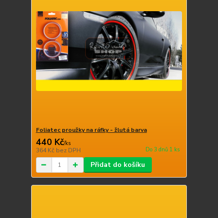
Foliatec proužky na ráfky - žlutá barva
440 Kč
/
ks
Do 3 dnů 1 ks
364 Kč
bez DPH
Přidat do košíku