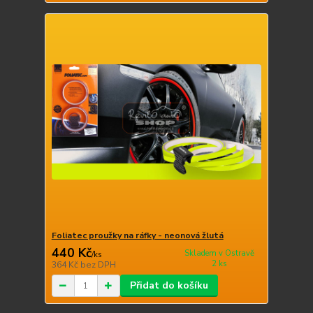
Foliatec proužky na ráfky - neonová žlutá
440 Kč
Skladem v Ostravě
/
ks
2 ks
364 Kč
bez DPH
Přidat do košíku