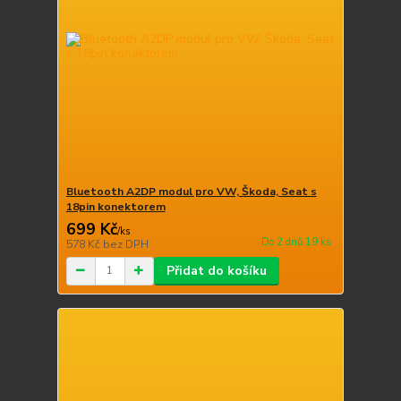
Bluetooth A2DP modul pro VW, Škoda, Seat s
18pin konektorem
699 Kč
/
ks
Do 2 dnů 19 ks
578 Kč
bez DPH
Přidat do košíku