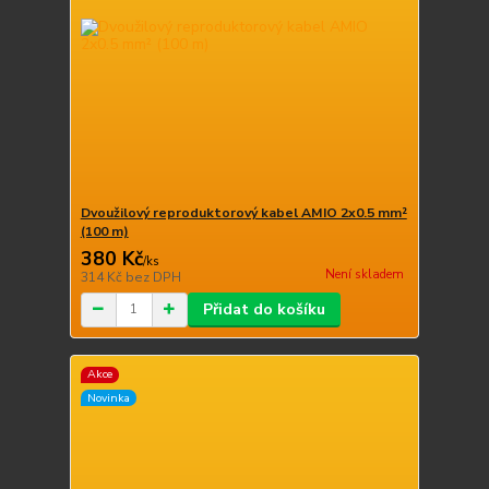
Dvoužilový reproduktorový kabel AMIO 2x0.5 mm²
(100 m)
380 Kč
/
ks
Není skladem
314 Kč
bez DPH
Přidat do košíku
Akce
Novinka