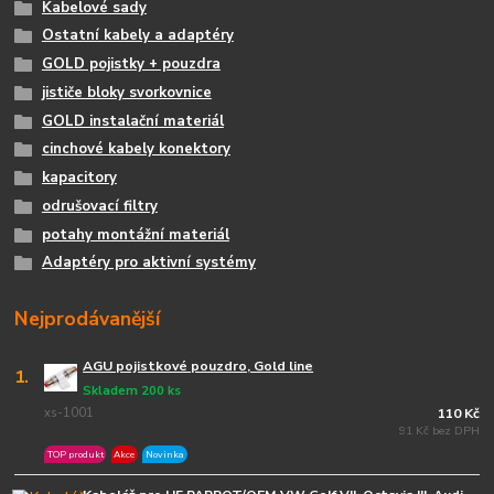
Kabelové sady
Ostatní kabely a adaptéry
GOLD pojistky + pouzdra
jističe bloky svorkovnice
GOLD instalační materiál
cinchové kabely konektory
kapacitory
odrušovací filtry
potahy montážní materiál
Adaptéry pro aktivní systémy
Nejprodávanější
AGU pojistkové pouzdro, Gold line
1.
Skladem 200 ks
xs-1001
110 Kč
91 Kč bez DPH
TOP produkt
Akce
Novinka