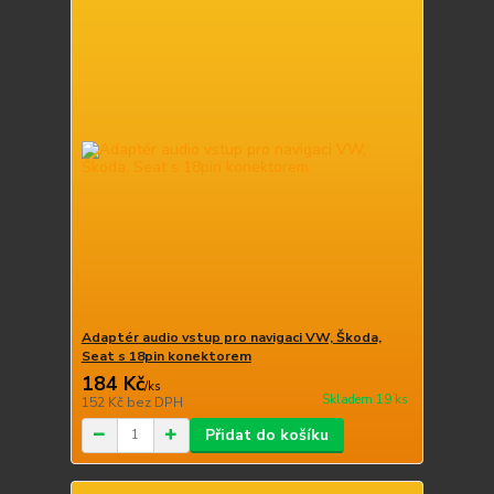
Adaptér audio vstup pro navigaci VW, Škoda,
Seat s 18pin konektorem
184 Kč
/
ks
Skladem 19 ks
152 Kč
bez DPH
Přidat do košíku