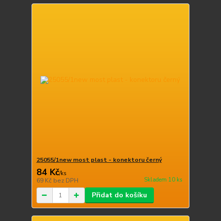
25055/1new most plast - konektoru černý
84 Kč
/
ks
Skladem 10 ks
69 Kč
bez DPH
Přidat do košíku