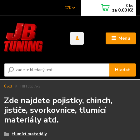
0
ks
CZK
za
0,00 Kč
Menu
Hledat
Úvod
HIFI doplňky
Zde najdete pojistky, chinch,
jističe, svorkovnice, tlumící
materiály atd.
tlumící materiály