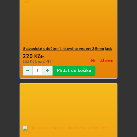
Galvanické oddělení linkového vedení 3,5mm jack
220 Kč
/
ks
Není skladem
182 Kč
bez DPH
Přidat do košíku