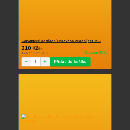
Galvanické oddělení linkového vedení pc1-622
210 Kč
/
ks
Skladem 90 ks
174 Kč
bez DPH
Přidat do košíku