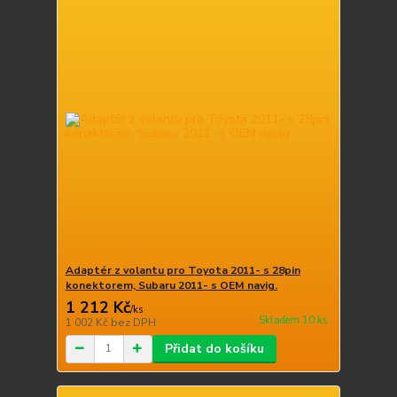
Adaptér z volantu pro Toyota 2011- s 28pin
konektorem, Subaru 2011- s OEM navig.
1 212 Kč
/
ks
Skladem 10 ks
1 002 Kč
bez DPH
Přidat do košíku