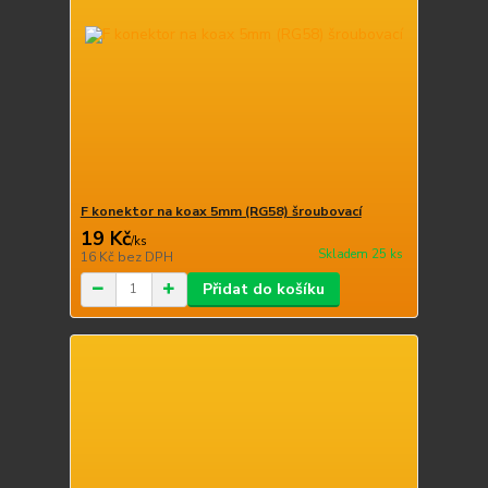
F konektor na koax 5mm (RG58) šroubovací
19 Kč
/
ks
Skladem 25 ks
16 Kč
bez DPH
Přidat do košíku