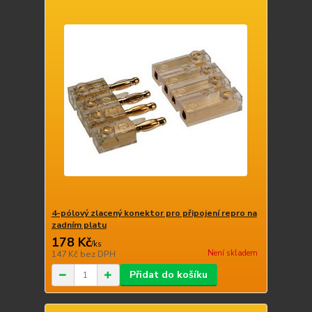
4-pólový zlacený konektor pro připojení repro na
zadním platu
178 Kč
/
ks
Není skladem
147 Kč
bez DPH
Přidat do košíku