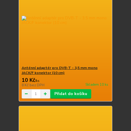
Anténní adaptér pro DVB-T - 3,5 mm mono
JACK/F konektor (10 cm)
10 Kč
/
ks
Skladem 10 ks
8 Kč
bez DPH
Přidat do košíku