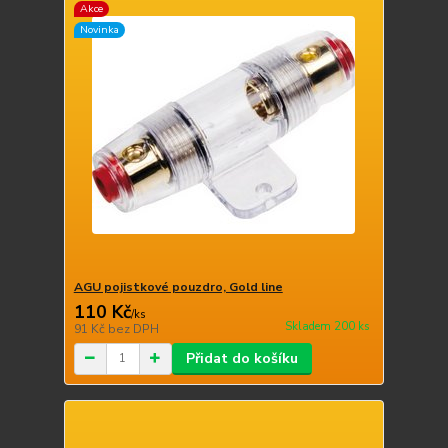
Akce
Novinka
AGU pojistkové pouzdro, Gold line
110 Kč
/
ks
Skladem 200 ks
91 Kč
bez DPH
Přidat do košíku