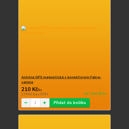
Anténa GPS magnetická s konektorem Fakra-
samice
210 Kč
/
ks
Do 2 dnů 69 ks
174 Kč
bez DPH
Přidat do košíku