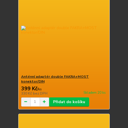
Anténní adaptér double FAKRA+MOST
konektor/DIN
399 Kč
/
ks
Skladem 20 ks
330 Kč
bez DPH
Přidat do košíku