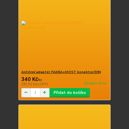
Anténní adaptér FAKRA+MOST konektor/DIN
340 Kč
/
ks
Skladem 40 ks
281 Kč
bez DPH
Přidat do košíku