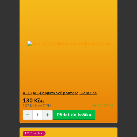
AFC (AFS) pojistkové pouzdro, Gold line
130 Kč
/
ks
Do 3 dnů 4 ks
107 Kč
bez DPH
Přidat do košíku
TOP produkt