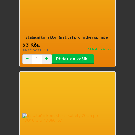
Instalační konektor (patice) pro rocker spínače
53 Kč
/
ks
Skladem 48 ks
44 Kč
bez DPH
Přidat do košíku