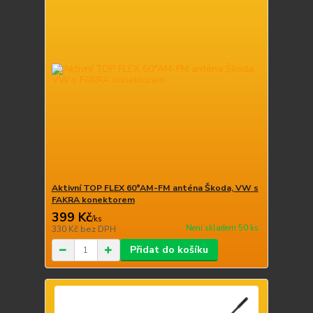
Aktivní TOP FLEX 60°AM-FM anténa Škoda, VW s
FAKRA konektorem
399 Kč
/
ks
Není skladem 50 ks
330 Kč
bez DPH
Přidat do košíku