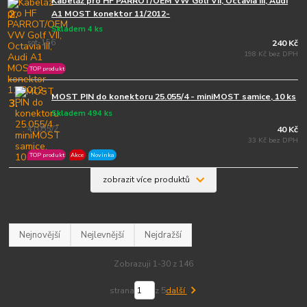
Kabeláž pro HF PARROT/OEM VW Golf VII, Octavia III, Audi
2.
A1 MOST konektor 11/2012-
Skladem 4 ks
sot-156
240 Kč
198 Kč bez DPH
TOP produkt
MOST PIN do konektoru 25.055/4 - miniMOST samice, 10 ks
3.
Skladem 494 ks
41055/2
40 Kč
33 Kč bez DPH
TOP produkt
Akce
Novinka
zobrazit více produktů
Nejnovější
Nejlevnější
Nejdražší
Zobrazuji 1-30 z 146
strana
z 5
další