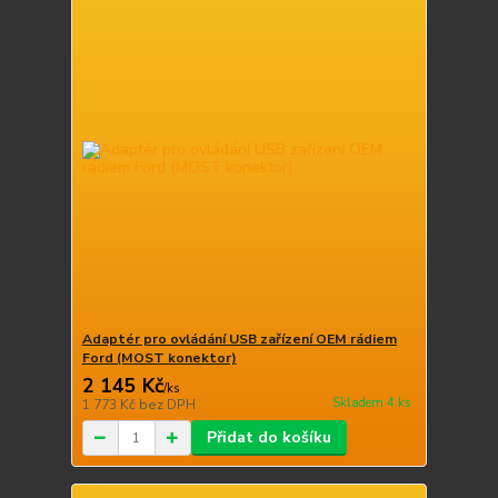
Adaptér pro ovládání USB zařízení OEM rádiem
Ford (MOST konektor)
2 145 Kč
/
ks
Skladem 4 ks
1 773 Kč
bez DPH
Přidat do košíku