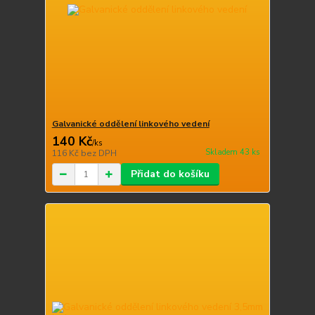
Galvanické oddělení linkového vedení
140 Kč
/
ks
Skladem 43 ks
116 Kč
bez DPH
Přidat do košíku