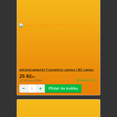
anténní adaptér F konektor samice / IEC samec
25 Kč
/
ks
Skladem 20 ks
21 Kč
bez DPH
Přidat do košíku