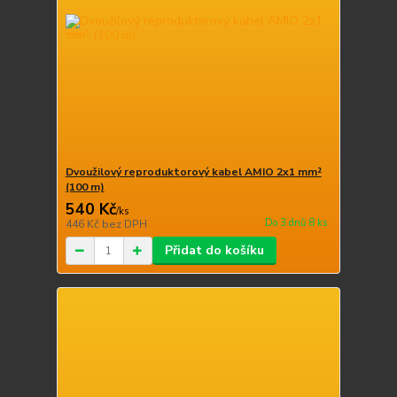
Dvoužilový reproduktorový kabel AMIO 2x1 mm²
(100 m)
540 Kč
/
ks
Do 3 dnů 8 ks
446 Kč
bez DPH
Přidat do košíku