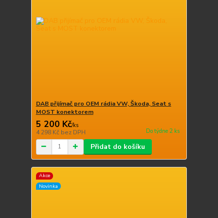
DAB přijímač pro OEM rádia VW, Škoda, Seat s
MOST konektorem
5 200 Kč
/
ks
Do týdne 2 ks
4 298 Kč
bez DPH
Přidat do košíku
Akce
Novinka