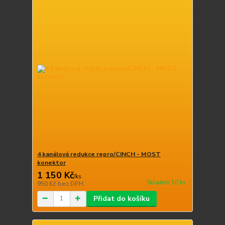
4 kanálová redukce repro/CINCH - MOST
konektor
1 150 Kč
/
ks
Skladem 10 ks
950 Kč
bez DPH
Přidat do košíku