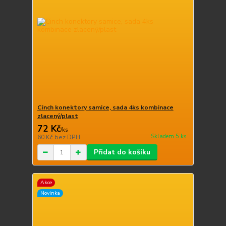
Cinch konektory samice, sada 4ks kombinace
zlacený/plast
72 Kč
/
ks
Skladem 5 ks
60 Kč
bez DPH
Přidat do košíku
Akce
Novinka