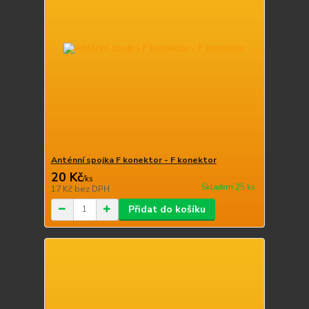
Anténní spojka F konektor - F konektor
20 Kč
/
ks
Skladem 25 ks
17 Kč
bez DPH
Přidat do košíku