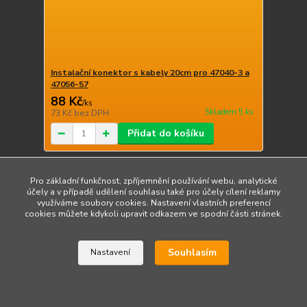
Instalační konektor s kabely 20cm pro 47040-3 a
47056-57
88 Kč
/
ks
Skladem 5 ks
73 Kč
bez DPH
Přidat do košíku
Pro základní funkčnost, zpříjemnění používání webu, analytické
účely a v případě udělení souhlasu také pro účely cílení reklamy
využíváme soubory cookies. Nastavení vlastních preferencí
cookies můžete kdykoli upravit odkazem ve spodní části stránek.
Souhlasím
Nastavení