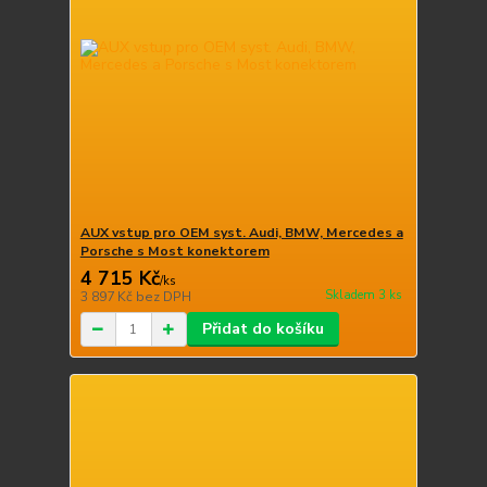
AUX vstup pro OEM syst. Audi, BMW, Mercedes a
Porsche s Most konektorem
4 715 Kč
/
ks
Skladem 3 ks
3 897 Kč
bez DPH
Přidat do košíku