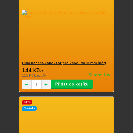
Dual banana konektor pro kabel do 10mm (pár)
144 Kč
/
ks
Skladem 1 ks
119 Kč
bez DPH
Přidat do košíku
Akce
Novinka