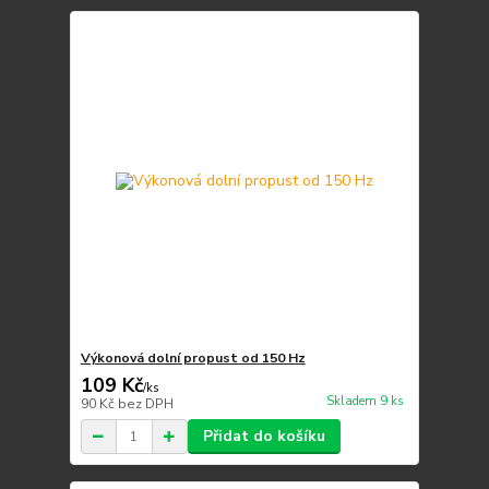
Výkonová dolní propust od 150 Hz
109 Kč
/
ks
Skladem 9 ks
90 Kč
bez DPH
Přidat do košíku