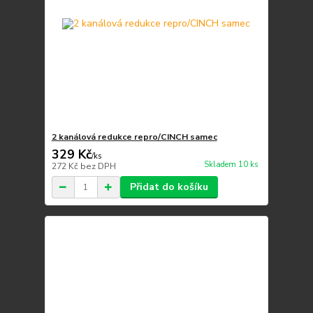
2 kanálová redukce repro/CINCH samec
329 Kč
/
ks
Skladem 10 ks
272 Kč
bez DPH
Přidat do košíku