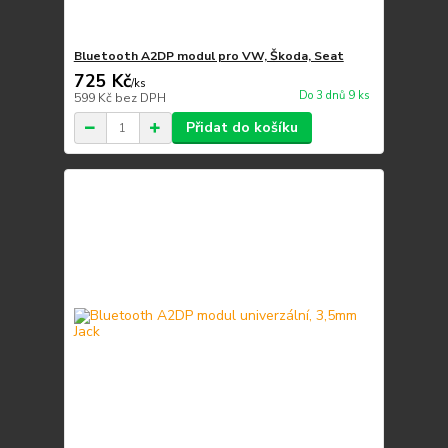
Bluetooth A2DP modul pro VW, Škoda, Seat
725 Kč
/
ks
Do 3 dnů 9 ks
599 Kč
bez DPH
Přidat do košíku