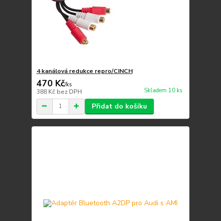
4 kanálová redukce repro/CINCH
470 Kč
/
ks
Skladem 10 ks
388 Kč
bez DPH
Přidat do košíku