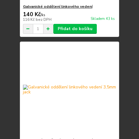
Galvanické oddělení linkového vedení
140 Kč
/
ks
Skladem 43 ks
116 Kč
bez DPH
Přidat do košíku