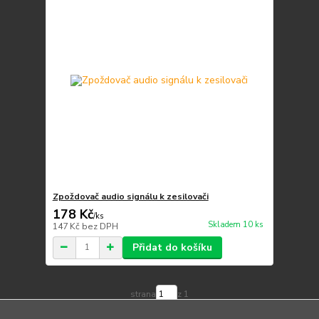
Zpoždovač audio signálu k zesilovači
178 Kč
/
ks
Skladem 10 ks
147 Kč
bez DPH
Přidat do košíku
strana
z 1