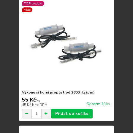
TOP produkt
Akce
Výkonová horní propust od 2800 Hz (pár)
55 Kč
/
ks
Skladem 10 ks
45 Kč
bez DPH
Přidat do košíku