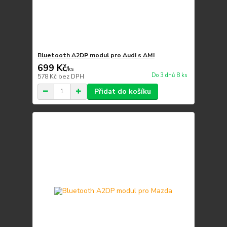
Bluetooth A2DP modul pro Audi s AMI
699 Kč
/
ks
Do 3 dnů 8 ks
578 Kč
bez DPH
Přidat do košíku