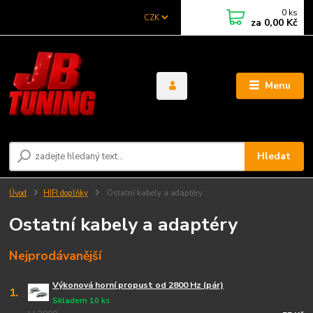
0
ks
CZK
za
0,00 Kč
Menu
Hledat
Úvod
HIFI doplňky
Ostatní kabely a adaptéry
Ostatní kabely a adaptéry
Nejprodávanější
Výkonová horní propust od 2800 Hz (pár)
1.
Skladem 10 ks