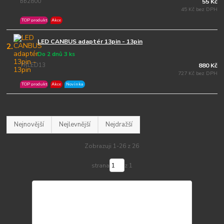
bb2800
55 Kč
45 Kč bez DPH
TOP produkt
Akce
LED CANBUS adaptér 13pin - 13pin
2.
Do 2 dnů 3 ks
TRLED13
880 Kč
727 Kč bez DPH
TOP produkt
Akce
Novinka
Nejnovější
Nejlevnější
Nejdražší
Zobrazuji 1-26 z 26
strana
z 1