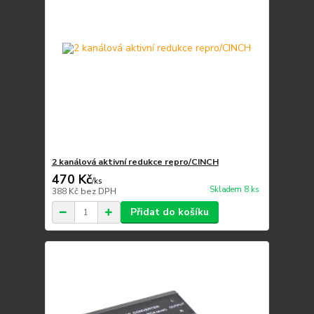
2 kanálová aktivní redukce repro/CINCH
470 Kč
/
ks
Skladem 8 ks
388 Kč
bez DPH
Přidat do košíku