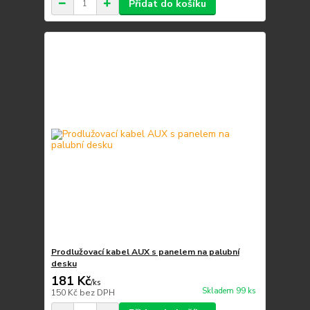
Přidat do košíku
Prodlužovací kabel AUX s panelem na palubní
desku
181 Kč
/
ks
Skladem 99 ks
150 Kč
bez DPH