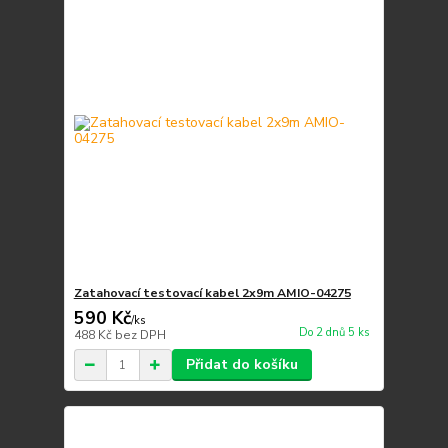
Zatahovací testovací kabel 2x9m AMIO-04275
590 Kč
/
ks
Do 2 dnů 5 ks
488 Kč
bez DPH
Přidat do košíku