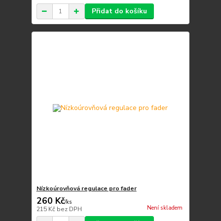
Přidat do košíku
Nízkoúrovňová regulace pro fader
260 Kč
/
ks
Není skladem
215 Kč
bez DPH