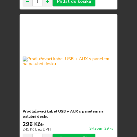
Přidat do košíku
Prodlužovací kabel USB + AUX s panelem na
palubní desku
296 Kč
/
ks
Skladem 29 ks
245 Kč
bez DPH