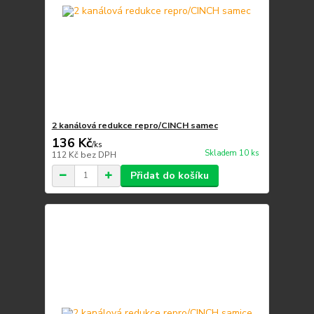
2 kanálová redukce repro/CINCH samec
136 Kč
/
ks
Skladem 10 ks
112 Kč
bez DPH
Přidat do košíku