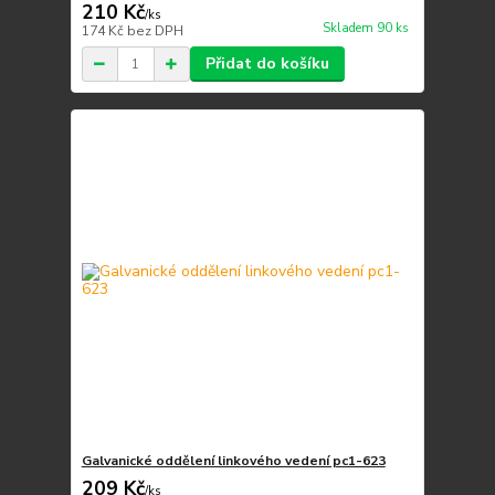
210 Kč
/
ks
Skladem 90 ks
174 Kč
bez DPH
Přidat do košíku
Galvanické oddělení linkového vedení pc1-623
209 Kč
/
ks