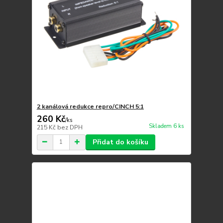
2 kanálová redukce repro/CINCH 5:1
260 Kč
/
ks
Skladem 6 ks
215 Kč
bez DPH
Přidat do košíku