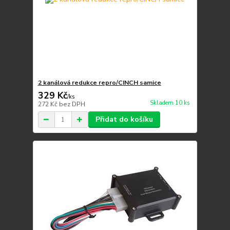
2 kanálová redukce repro/CINCH samice
329 Kč
/
ks
Skladem 10 ks
272 Kč
bez DPH
Přidat do košíku