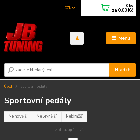
0
ks
CZK
za
0,00 Kč
Menu
Hledat
Úvod
Sportovní pedály
Sportovní pedály
Nejnovější
Nejlevnější
Nejdražší
Zobrazuji 1-2 z 2