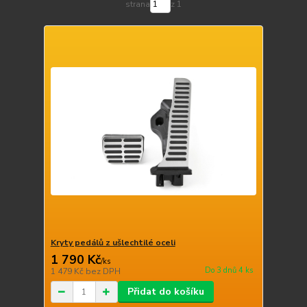
strana
z 1
Kryty pedálů z ušlechtilé oceli
1 790 Kč
/
ks
Do 3 dnů 4 ks
1 479 Kč
bez DPH
Přidat do košíku