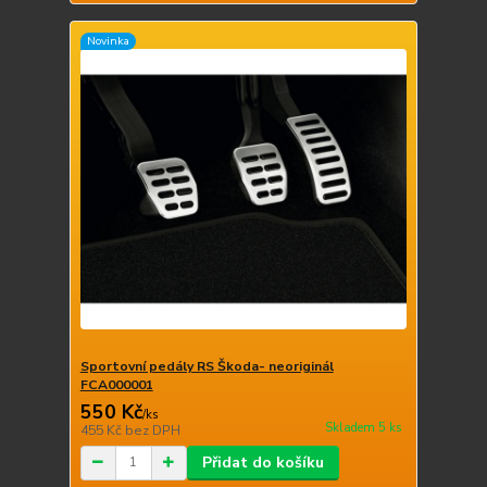
Novinka
Sportovní pedály RS Škoda- neoriginál
FCA000001
550 Kč
/
ks
Skladem 5 ks
455 Kč
bez DPH
Přidat do košíku