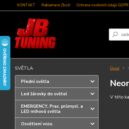
KONTAKT
Reklamace Zboží
Ochrana osobních údajů GDPR
SVĚTLA
Úvod
Neon
Přední světla
Led žárovky do světel
V této ka
EMERGENCY, Prac. průmysl. a
LED mlhová světla
Osvětlení vozu