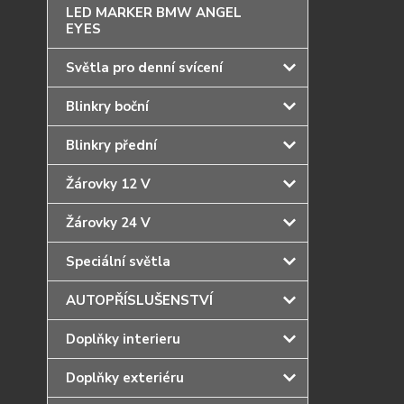
LED MARKER BMW ANGEL
EYES
Světla pro denní svícení
Blinkry boční
Blinkry přední
Žárovky 12 V
Žárovky 24 V
Speciální světla
AUTOPŘÍSLUŠENSTVÍ
Doplňky interieru
Doplňky exteriéru