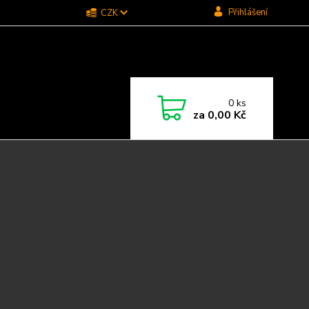
Přihlášení
CZK
0
ks
za
0,00 Kč