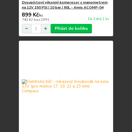
Dvoupístový výkonný kompresor s manometrem
na 12V 150 PSI / 10 bar / 60L - Amio ACOMP-04
899 Kč
/
ks
Do 3 dnů 1 ks
743 Kč
bez DPH
Přidat do košíku