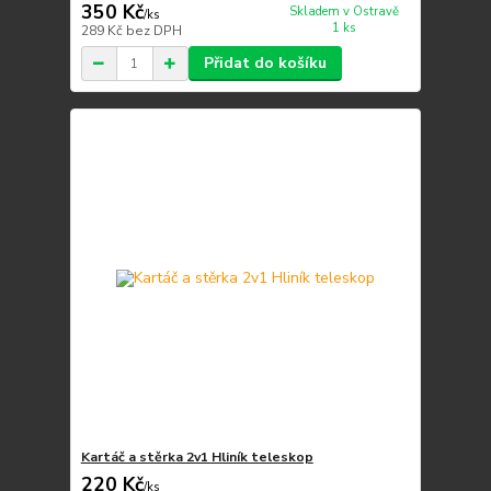
350 Kč
Skladem v Ostravě
/
ks
1 ks
289 Kč
bez DPH
Přidat do košíku
Kartáč a stěrka 2v1 Hliník teleskop
220 Kč
/
ks