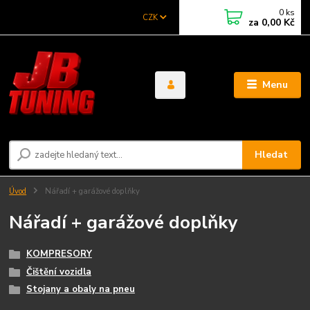
0
ks
CZK
za
0,00 Kč
Menu
Hledat
Úvod
Nářadí + garážové doplňky
Nářadí + garážové doplňky
KOMPRESORY
Čištění vozidla
Stojany a obaly na pneu