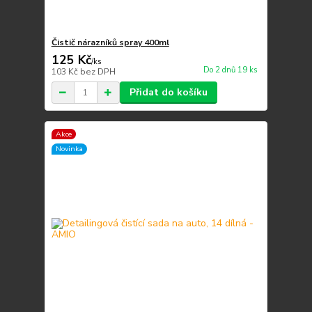
Čistič nárazníků spray 400ml
125 Kč
/
ks
Do 2 dnů 19 ks
103 Kč
bez DPH
Přidat do košíku
Akce
Novinka