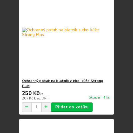
Ochranný potah na blatník z eko-kůže Strong
Plus
250 Kč
/
ks
Skladem 4 ks
207 Kč
bez DPH
Přidat do košíku