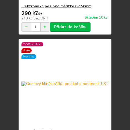
Elektronické posuvné měřítko 0-150mm
290 Kč
/
ks
Skladem 10 ks
240 Kč
bez DPH
Přidat do košíku
TOP produkt
Akce
Novinka