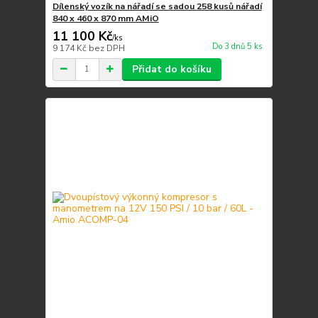
Dílenský vozík na nářadí se sadou 258 kusů nářadí
840 x 460 x 870 mm AMiO
11 100 Kč
/
ks
Do 3 dnů 5 ks
9 174 Kč
bez DPH
Přidat do košíku