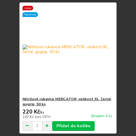
Akce
Novinka
Nitrilové rukavice MERCATOR, velikost XL, černé,
gogrip, 50 ks
220 Kč
/
ks
Skladem 4 ks
182 Kč
bez DPH
Přidat do košíku