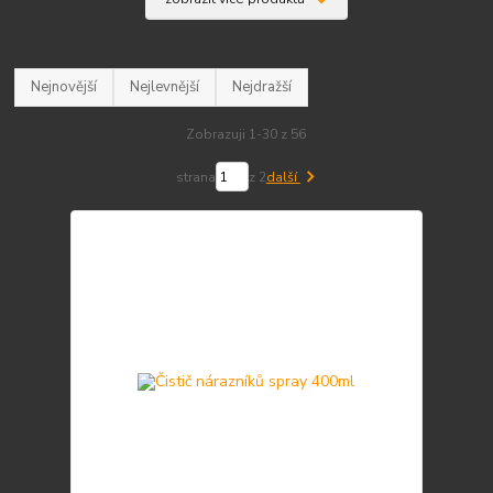
Nejnovější
Nejlevnější
Nejdražší
Zobrazuji 1-30 z 56
strana
z 2
další