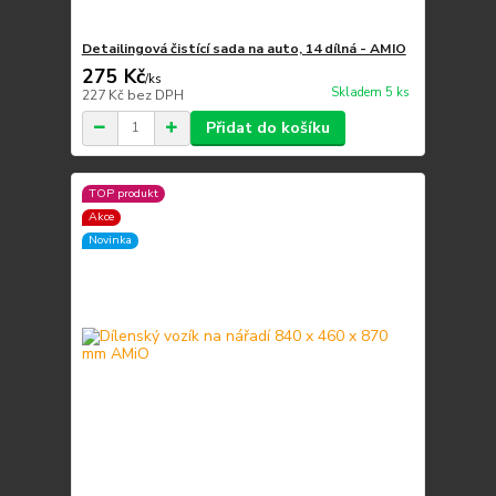
Detailingová čistící sada na auto, 14 dílná - AMIO
275 Kč
/
ks
Skladem 5 ks
227 Kč
bez DPH
Přidat do košíku
TOP produkt
Akce
Novinka