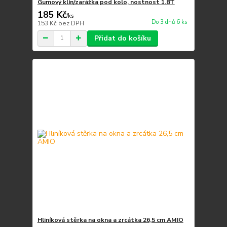
Gumový klín/zarážka pod kolo, nostnost 1.8T
185 Kč
/
ks
Do 3 dnů 6 ks
153 Kč
bez DPH
Přidat do košíku
Hliníková stěrka na okna a zrcátka 26,5 cm AMIO