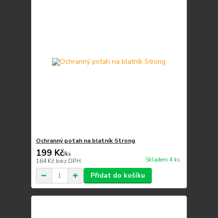
Ochranný potah na blatník Strong
199 Kč
/
ks
Skladem 4 ks
164 Kč
bez DPH
Přidat do košíku