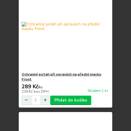
Ochranný potah při opravách na přední masku
Front
289 Kč
/
ks
Skladem 1 ks
239 Kč
bez DPH
Přidat do košíku