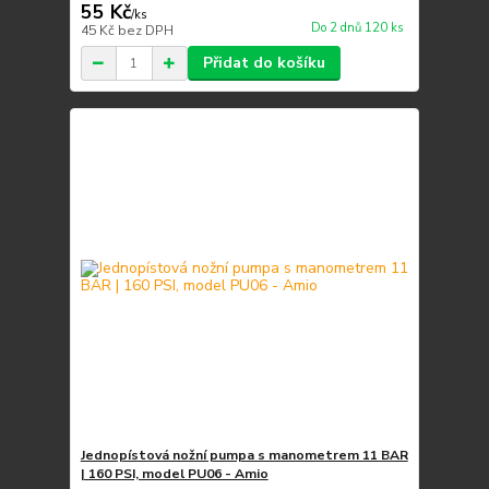
55 Kč
/
ks
Do 2 dnů 120 ks
45 Kč
bez DPH
Přidat do košíku
Jednopístová nožní pumpa s manometrem 11 BAR
| 160 PSI, model PU06 - Amio