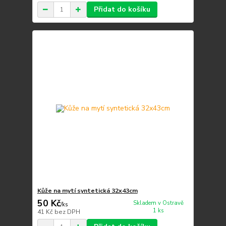
Přidat do košíku
Kůže na mytí syntetická 32x43cm
50 Kč
Skladem v Ostravě
/
ks
1 ks
41 Kč
bez DPH