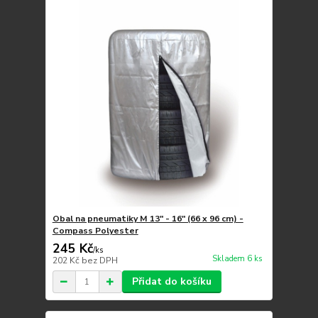
Obal na pneumatiky M 13" - 16" (66 x 96 cm) -
Compass Polyester
245 Kč
/
ks
Skladem 6 ks
202 Kč
bez DPH
Přidat do košíku