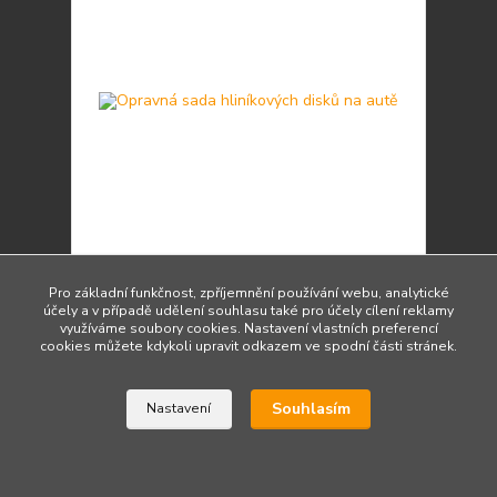
Opravná sada hliníkových disků na autě
Pro základní funkčnost, zpříjemnění používání webu, analytické
299 Kč
účely a v případě udělení souhlasu také pro účely cílení reklamy
/
ks
Skladem 9 ks
247 Kč
bez DPH
využíváme soubory cookies. Nastavení vlastních preferencí
cookies můžete kdykoli upravit odkazem ve spodní části stránek.
Přidat do košíku
Souhlasím
Nastavení
Načíst další produkty (26)
strana
z 2
další