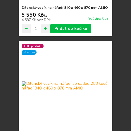
Dílenský vozík na nářadí 840 x 460 x 870 mm AMiO
5 550 Kč
/
ks
Do 2 dnů 5 ks
4 587 Kč
bez DPH
Přidat do košíku
TOP produkt
Novinka