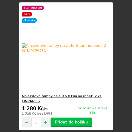
TOP produkt
Akce
Novinka
Nájezdové rampy na auto 8 tun nosnost, 2 ks
EINPARTS
1 280 Kč
Skladem v Ostravě
/
ks
3 ks
1 058 Kč
bez DPH
Přidat do košíku