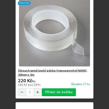
Novinka
Oboustranná lepící páska transparentní NANO,
30mm x 3m
220 Kč
/
ks
Skladem 17 ks
182 Kč
bez DPH
Přidat do košíku