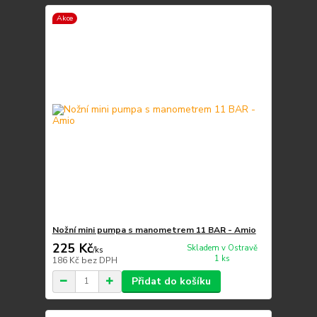
Akce
Nožní mini pumpa s manometrem 11 BAR - Amio
225 Kč
Skladem v Ostravě
/
ks
1 ks
186 Kč
bez DPH
Přidat do košíku