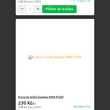
3 - 5 dnů 5 ks
140 Kč
bez DPH
Přidat do košíku
Kovová nožní pumpa MINI PU03
230 Kč
/
ks
Skladem 9 ks
190 Kč
bez DPH