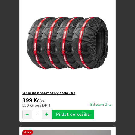
Obal na pneumatiky sada 4ks
399 Kč
/
ks
Skladem 2 ks
330 Kč
bez DPH
Přidat do košíku
Akce