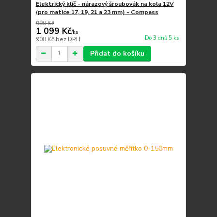
Elektrický klíč - nárazový šroubovák na kola 12V
(pro matice 17, 19, 21 a 23 mm) - Compass
990 Kč
1 099 Kč
/
ks
Do 3 dnů 5 ks
908 Kč
bez DPH
Přidat do košíku