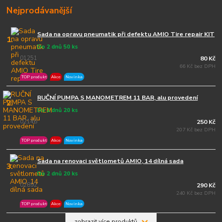
Nejprodávanější
Sada na opravu pneumatik při defektu AMIO Tire repair KIT
1.
Do 2 dnů 50 ks
01251
80 Kč
66 Kč bez DPH
TOP produkt
Akce
Novinka
RUČNÍ PUMPA S MANOMETREM 11 BAR, alu provedení
2.
Do 2 dnů 20 ks
02146
250 Kč
207 Kč bez DPH
TOP produkt
Akce
Novinka
Sada na renovaci světlometů AMIO, 14 dílná sada
3.
Do 2 dnů 20 ks
02892
290 Kč
240 Kč bez DPH
TOP produkt
Akce
Novinka
zobrazit více produktů