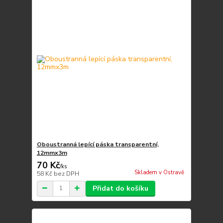
Oboustranná lepící páska transparentní,
12mmx3m
70 Kč
/
ks
Skladem v Ostravě
58 Kč
bez DPH
Přidat do košíku