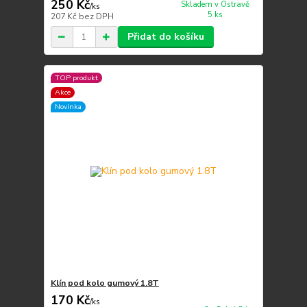
250 Kč
Skladem v Ostravě
/
ks
5 ks
207 Kč
bez DPH
Přidat do košíku
TOP produkt
Akce
Novinka
Klín pod kolo gumový 1.8T
170 Kč
/
ks