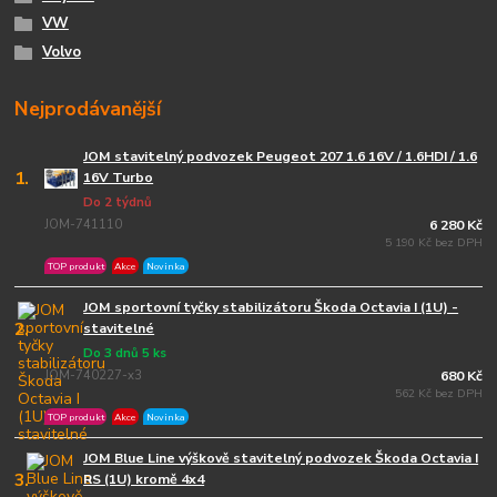
VW
Volvo
Nejprodávanější
JOM stavitelný podvozek Peugeot 207 1.6 16V / 1.6HDI / 1.6
1.
16V Turbo
Do 2 týdnů
JOM-741110
6 280 Kč
5 190 Kč bez DPH
TOP produkt
Akce
Novinka
JOM sportovní tyčky stabilizátoru Škoda Octavia I (1U) -
2.
stavitelné
Do 3 dnů 5 ks
JOM-740227-x3
680 Kč
562 Kč bez DPH
TOP produkt
Akce
Novinka
JOM Blue Line výškově stavitelný podvozek Škoda Octavia I
3.
RS (1U) kromě 4x4