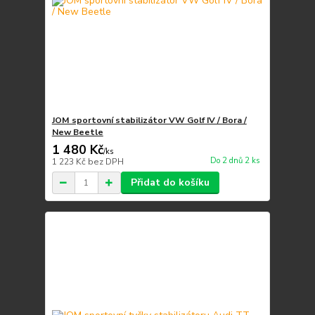
JOM sportovní stabilizátor VW Golf IV / Bora /
New Beetle
1 480 Kč
/
ks
Do 2 dnů 2 ks
1 223 Kč
bez DPH
Přidat do košíku