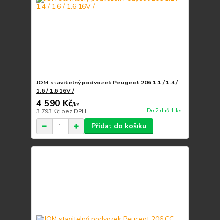
JOM stavitelný podvozek Peugeot 206 1.1 / 1.4 /
1.6 / 1.6 16V /
4 590 Kč
/
ks
Do 2 dnů 1 ks
3 793 Kč
bez DPH
Přidat do košíku