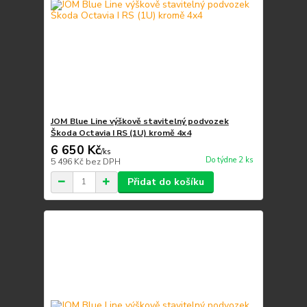
JOM Blue Line výškově stavitelný podvozek
Škoda Octavia I RS (1U) kromě 4x4
6 650 Kč
/
ks
Do týdne 2 ks
5 496 Kč
bez DPH
Přidat do košíku