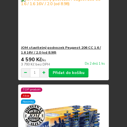
JOM stavitelný podvozek Peugeot 206 CC 1.6 /
1.6 16V / 2.0 (od 8.98)
4 590 Kč
/
ks
Do 2 dnů 1 ks
3 793 Kč
bez DPH
Přidat do košíku
TOP produkt
Akce
Novinka