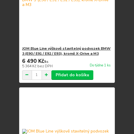
JOM Blue Line výškově stavitelný podvozek BMW
3 (E90 / E91 / E92 / E93), kromě X-Drive a M3
6 490 Kč
/
ks
Do týdne 1 ks
5 364 Kč
bez DPH
Přidat do košíku