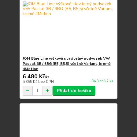
JOM Blue Line výškově stavitelný podvozek VW
Passat 3B / 3BG (B5, B5,5) včetně Variant, kromě
4Motion
6 480 Kč
/
ks
Do 3 dnů 2 ks
5 355 Kč
bez DPH
Přidat do košíku