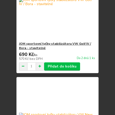
JOM sportovní tyčky stabilizátoru VW Golf IV /
Bora - stavitelné
690 Kč
/
ks
Do 2 dnů 1 ks
570 Kč
bez DPH
Přidat do košíku