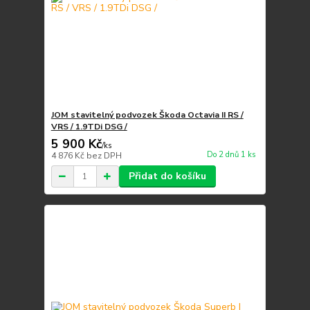
JOM stavitelný podvozek Škoda Octavia II RS /
VRS / 1.9TDi DSG /
5 900 Kč
/
ks
Do 2 dnů 1 ks
4 876 Kč
bez DPH
Přidat do košíku