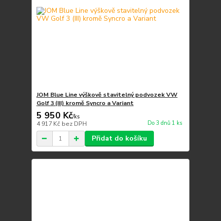
JOM Blue Line výškově stavitelný podvozek VW
Golf 3 (III) kromě Syncro a Variant
5 950 Kč
/
ks
Do 3 dnů 1 ks
4 917 Kč
bez DPH
Přidat do košíku