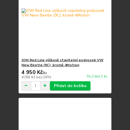
JOM Red Line výškově stavitelný podvozek VW
New Beetle (9C), kromě 4Motion
4 950 Kč
/
ks
Do 2 dnů 1 ks
4 091 Kč
bez DPH
Přidat do košíku