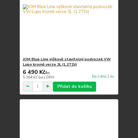
JOM Blue Line výškově stavitelný podvozek VW
Lupo kromě verze 3L (1.2TDi)
6 490 Kč
/
ks
Do 2 dnů 1 ks
5 364 Kč
bez DPH
Přidat do košíku