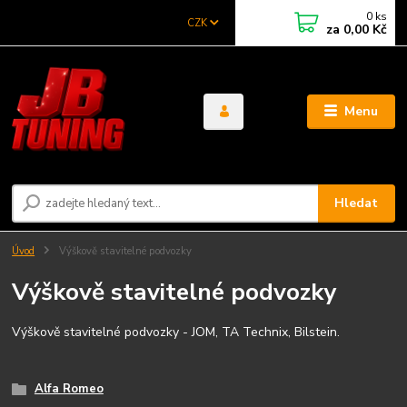
0
ks
CZK
za
0,00 Kč
Menu
Hledat
Úvod
Výškově stavitelné podvozky
Výškově stavitelné podvozky
Výškově stavitelné podvozky - JOM, TA Technix, Bilstein.
Alfa Romeo