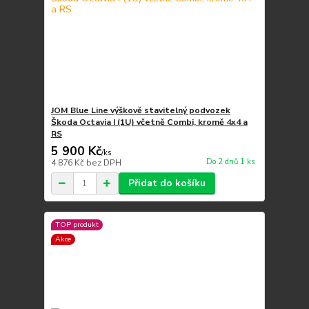
JOM Blue Line výškově stavitelný podvozek
Škoda Octavia I (1U) včetně Combi, kromě 4x4 a
RS
5 900 Kč
/
ks
Do 2 dnů 1 ks
4 876 Kč
bez DPH
Přidat do košíku
TOP produkt
Akce