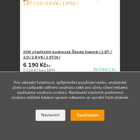
JOM stavitelný podvozek Škoda Superb I 1.8T /
2.0 / 2.8 V6 / 1.9TDi /
6 190 Kč
/
ks
Do 2 dnů 1 ks
5 116 Kč
bez DPH
Přidat do košíku
Pro základní funkčnost, zpříjemnění používání webu, analytické
účely a v případě udělení souhlasu také pro účely cílení reklamy
využíváme soubory cookies. Nastavení vlastních preferencí
cookies můžete kdykoli upravit odkazem ve spodní části stránek.
Souhlasím
Nastavení