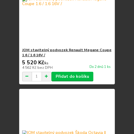
JOM stavitelný podvozek Renault Megane Coupe
1.6 / 1.6 16V /
5 520 Kč
/
ks
Do 2 dnů 1 ks
4 562 Kč
bez DPH
Přidat do košíku