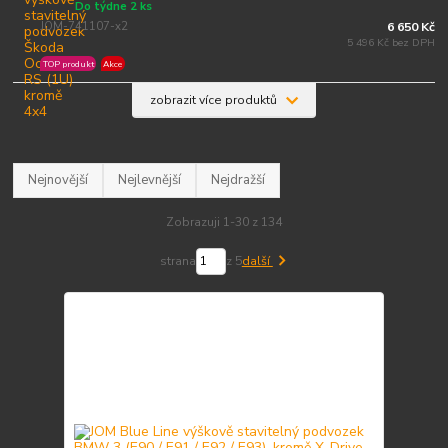
Do týdne 2 ks
JOM-741107-x2
6 650 Kč
5 496 Kč bez DPH
TOP produkt
Akce
zobrazit více produktů
Nejnovější
Nejlevnější
Nejdražší
Zobrazuji 1-30 z 134
strana
z 5
další