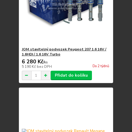
JOM stavitelný podvozek Peugeot 207 1.6 16V /
1.6HDI / 1.6 16V Turbo
6 280 Kč
/
ks
Do 2 týdnů
5 190 Kč
bez DPH
Přidat do košíku