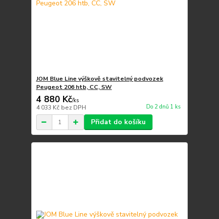
JOM Blue Line výškově stavitelný podvozek
Peugeot 206 htb, CC, SW
4 880 Kč
/
ks
Do 2 dnů 1 ks
4 033 Kč
bez DPH
Přidat do košíku