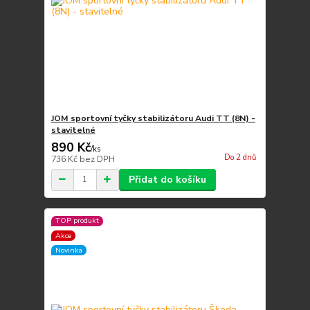
JOM sportovní tyčky stabilizátoru Audi TT (8N) -
stavitelné
890 Kč
/
ks
Do 2 dnů
736 Kč
bez DPH
Přidat do košíku
TOP produkt
Akce
Novinka