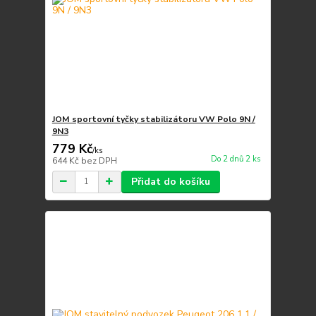
JOM sportovní tyčky stabilizátoru VW Polo 9N /
9N3
779 Kč
/
ks
Do 2 dnů 2 ks
644 Kč
bez DPH
Přidat do košíku