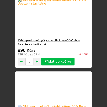
JOM sportovní tyčky stabilizátoru VW New
Beetle - stavitelné
890 Kč
/
ks
Do 2 dnů
736 Kč
bez DPH
Přidat do košíku