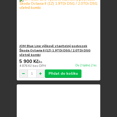
JOM Blue Line výškově stavitelný podvozek
Škoda Octavia II (1Z) 1.9TDi DSG / 2.0TDi DSG
včetně kombi
5 900 Kč
/
ks
Do 2 týdnů 2 ks
4 876 Kč
bez DPH
Přidat do košíku