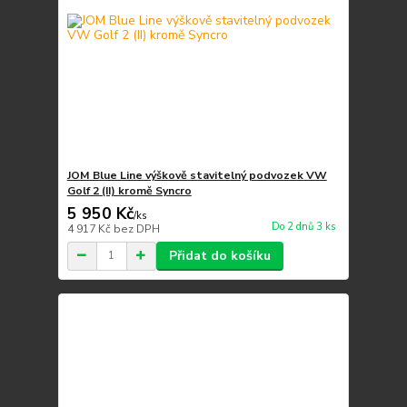
JOM Blue Line výškově stavitelný podvozek VW
Golf 2 (II) kromě Syncro
5 950 Kč
/
ks
Do 2 dnů 3 ks
4 917 Kč
bez DPH
Přidat do košíku