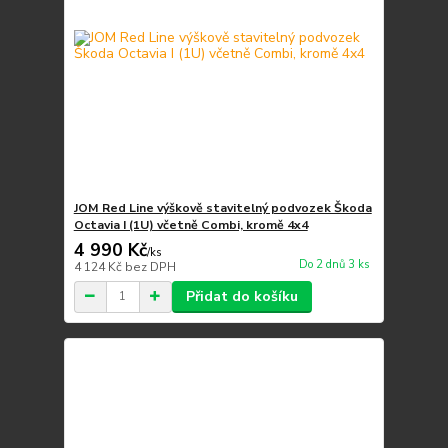
JOM Red Line výškově stavitelný podvozek Škoda
Octavia I (1U) včetně Combi, kromě 4x4
4 990 Kč
/
ks
Do 2 dnů 3 ks
4 124 Kč
bez DPH
Přidat do košíku