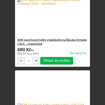
JOM sportovní tyčky stabilizátoru Škoda Octavia
I (1U) - stavitelné
680 Kč
/
ks
Do 3 dnů 5 ks
562 Kč
bez DPH
Přidat do košíku