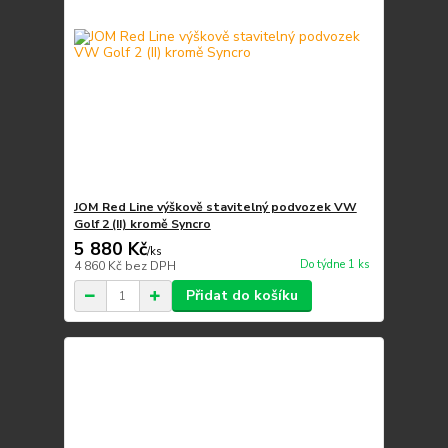
JOM Red Line výškově stavitelný podvozek VW
Golf 2 (II) kromě Syncro
5 880 Kč
/
ks
Do týdne 1 ks
4 860 Kč
bez DPH
Přidat do košíku