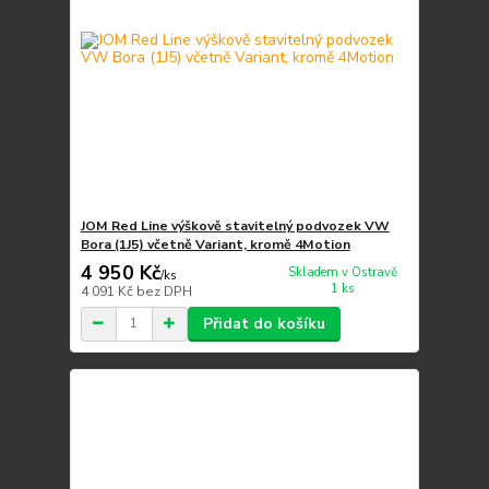
JOM Red Line výškově stavitelný podvozek VW
Bora (1J5) včetně Variant, kromě 4Motion
4 950 Kč
Skladem v Ostravě
/
ks
1 ks
4 091 Kč
bez DPH
Přidat do košíku