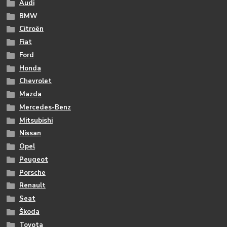
Audi
BMW
Citroën
Fiat
Ford
Honda
Chevrolet
Mazda
Mercedes-Benz
Mitsubishi
Nissan
Opel
Peugeot
Porsche
Renault
Seat
Škoda
Toyota