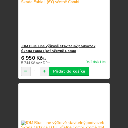
JOM Blue Line výškově stavitelný podvozek
Škoda Fabia I (6Y) včetně Combi
6 950 Kč
/
ks
Do 2 dnů 1 ks
5 744 Kč
bez DPH
Přidat do košíku