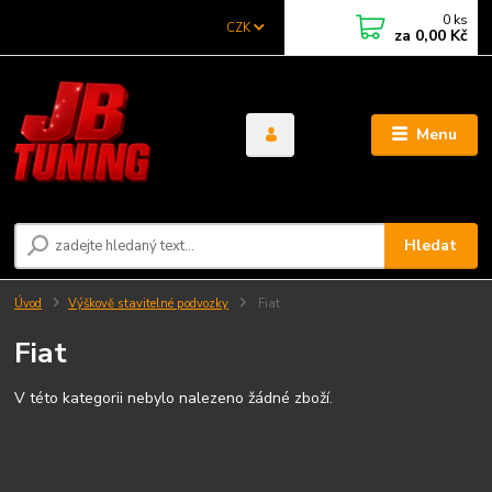
0
ks
CZK
za
0,00 Kč
Menu
Hledat
Úvod
Výškově stavitelné podvozky
Fiat
Fiat
V této kategorii nebylo nalezeno žádné zboží.