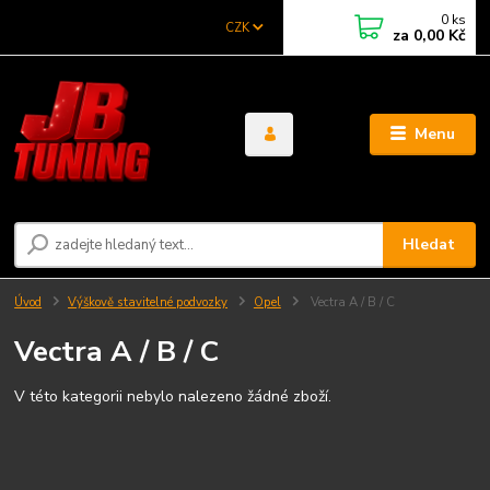
0
ks
CZK
za
0,00 Kč
Menu
Hledat
Úvod
Výškově stavitelné podvozky
Opel
Vectra A / B / C
Vectra A / B / C
V této kategorii nebylo nalezeno žádné zboží.