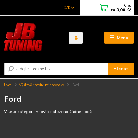
0
ks
CZK
za
0,00 Kč
Menu
Hledat
Úvod
Výškově stavitelné podvozky
Ford
Ford
V této kategorii nebylo nalezeno žádné zboží.