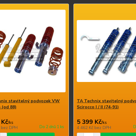
nix stavitelný podvozek VW
TA Technix stavitelný pod
 (od 88)
Scirocco I / II (74-91)
 Kč
5 399 Kč
/
ks
/
ks
Do 2 dnů 1 ks
D
č
bez DPH
4 462 Kč
bez DPH