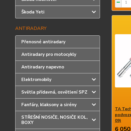
Škoda Yeti
ANTIRADARY
Přenosné antiradary
Antiradary pro motocykly
Antiradary napevno
Elektromobily
Světla přídavná, osvětlení SPZ
Fanfáry, klaksony a sirény
TA Tech
podvoze
STŘEŠNÍ NOSIČE, NOSIČE KOL,
09)
BOXY
6 050