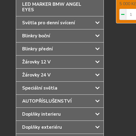
5 000 K
LED MARKER BMW ANGEL
EYES
Světla pro denní svícení
Blinkry boční
Blinkry přední
Žárovky 12 V
Žárovky 24 V
Speciální světla
AUTOPŘÍSLUŠENSTVÍ
Doplňky interieru
Doplňky exteriéru