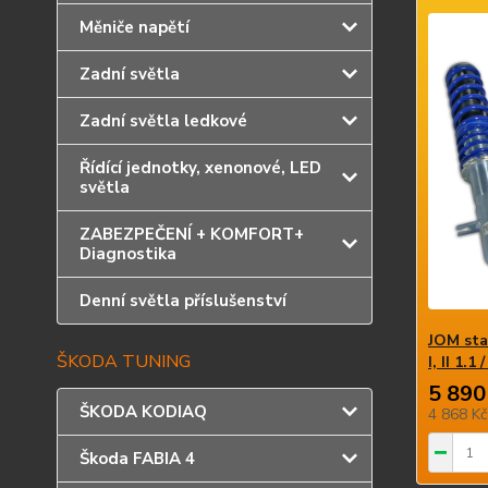
Měniče napětí
Zadní světla
Zadní světla ledkové
Řídící jednotky, xenonové, LED
světla
ZABEZPEČENÍ + KOMFORT+
Diagnostika
Denní světla příslušenství
JOM sta
ŠKODA TUNING
I, II 1.1 
5 890
ŠKODA KODIAQ
4 868 K
Škoda FABIA 4