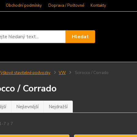
Obchodní podmínky
Doprava / Poštovné
Kontakty
Hledat
ýškově stavitelné podvozky
VW
Scirocco / Corrado
occo / Corrado
jší
Nejlevnější
Nejdražší
1-7 z 7