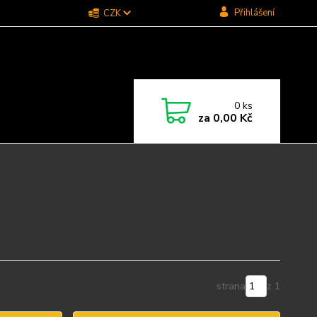
Přihlášení
CZK
0
ks
za
0,00 Kč
strana
z 1