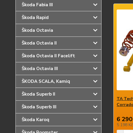
Škoda Fabia III
Škoda Rapid
Škoda Octavia
Škoda Octavia II
Škoda Octavia II Facelift
Škoda Octavia III
ŠKODA SCALA, Kamiq
Škoda Superb II
TA Tech
Corrado
Škoda Superb III
6 290
Škoda Karoq
5 198 K
Škoda Roomster