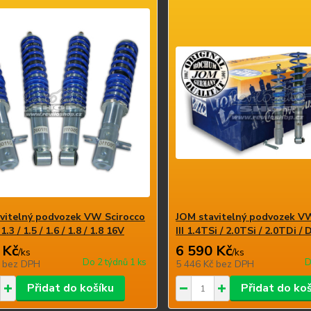
vitelný podvozek VW Scirocco
JOM stavitelný podvozek V
/ 1.3 / 1.5 / 1.6 / 1.8 / 1.8 16V
III 1.4TSi / 2.0TSi / 2.0TDi /
 Kč
6 590 Kč
/
ks
/
ks
Do 2 týdnů 1 ks
D
č
bez DPH
5 446 Kč
bez DPH
Přidat do košíku
Přidat do ko