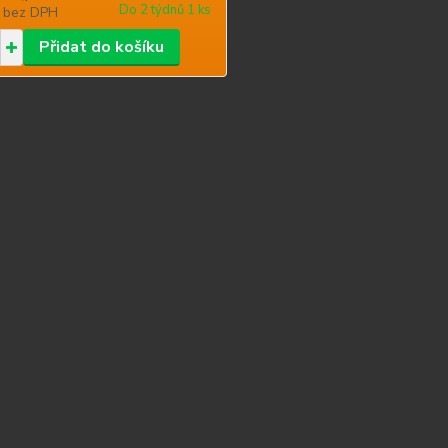
Do 2 týdnů 1 ks
č
bez DPH
Přidat do košíku