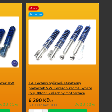
Akce
Novinka
vozek VW
TA Technix výškově stavitelný
podvozek VW Corrado kromě Syncro
(53i, 88-95) - všechny motorizace
6 290 Kč
/
ks
o 2 dnů 1 ks
Do 2 dnů 2 ks
5 198 Kč
bez DPH