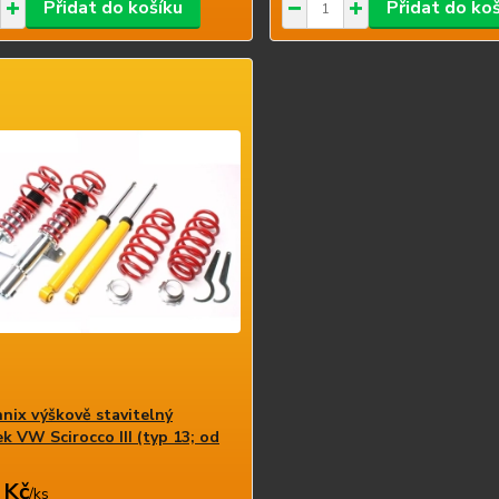
Přidat do košíku
Přidat do ko
nix výškově stavitelný
k VW Scirocco III (typ 13; od
 Kč
/
ks