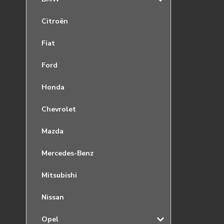
Citroën
Fiat
Ford
Honda
Chevrolet
Mazda
Mercedes-Benz
Mitsubishi
Nissan
Opel