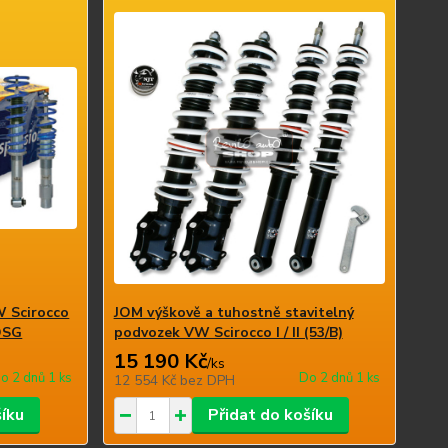
W Scirocco
JOM výškově a tuhostně stavitelný
 DSG
podvozek VW Scirocco I / II (53/B)
15 190 Kč
/
ks
o 2 dnů 1 ks
Do 2 dnů 1 ks
12 554 Kč
bez DPH
šíku
Přidat do košíku