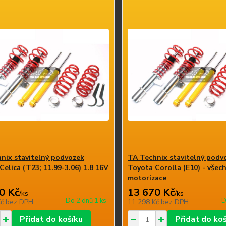
nix stavitelný podvozek
TA Technix stavitelný podv
Celica (T23; 11.99-3.06) 1.8 16V
Toyota Corolla (E10) - všec
motorizace
0 Kč
13 670 Kč
/
ks
/
ks
Do 2 dnů 1 ks
D
Kč
bez DPH
11 298 Kč
bez DPH
Přidat do košíku
Přidat do ko