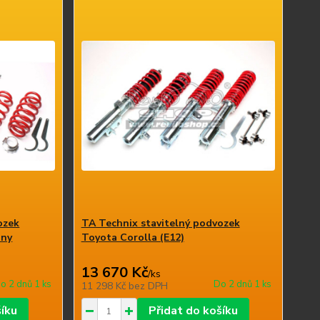
ozek
TA Technix stavitelný podvozek
hny
Toyota Corolla (E12)
13 670 Kč
/
ks
o 2 dnů 1 ks
Do 2 dnů 1 ks
11 298 Kč
bez DPH
šíku
Přidat do košíku