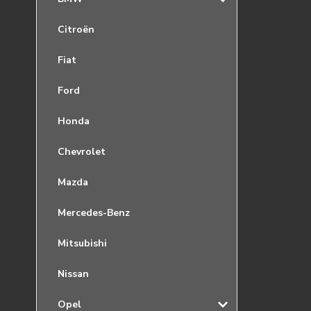
Citroën
Fiat
Ford
Honda
Chevrolet
Mazda
Mercedes-Benz
Mitsubishi
Nissan
Opel