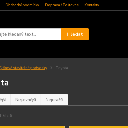
Obchodní podmínky
Doprava / Poštovné
Kontakty
Hledat
ýškově stavitelné podvozky
Toyota
ta
jší
Nejlevnější
Nejdražší
1-6 z 6