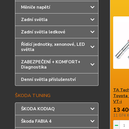
Měniče napětí
Zadní světla
Zadní světla ledkové
Řídící jednotky, xenonové, LED
světla
ZABEZPEČENÍ + KOMFORT+
Diagnostika
Denní světla příslušenství
TA Tech
ŠKODA TUNING
Toyota 
VT-i
ŠKODA KODIAQ
13 40
11 074 
Škoda FABIA 4