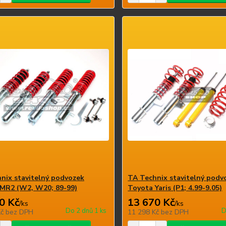
nix stavitelný podvozek
TA Technix stavitelný podv
MR2 (W2, W20; 89-99)
Toyota Yaris (P1; 4.99-9.05)
0 Kč
13 670 Kč
/
ks
/
ks
Do 2 dnů 1 ks
D
Kč
bez DPH
11 298 Kč
bez DPH