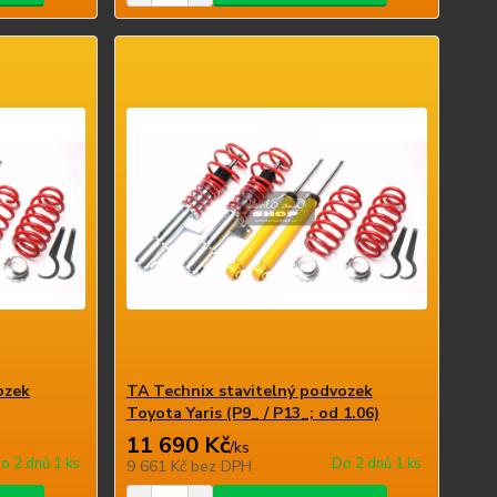
ozek
TA Technix stavitelný podvozek
Toyota Yaris (P9_ / P13_; od 1.06)
11 690 Kč
/
ks
o 2 dnů 1 ks
Do 2 dnů 1 ks
9 661 Kč
bez DPH