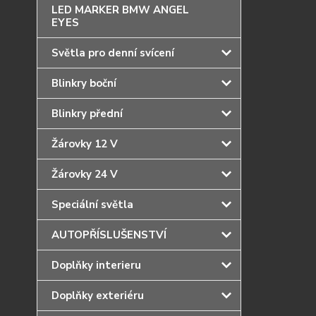
LED MARKER BMW ANGEL
EYES
Světla pro denní svícení
Blinkry boční
Blinkry přední
Žárovky 12 V
Žárovky 24 V
Speciální světla
AUTOPŘÍSLUŠENSTVÍ
Doplňky interieru
Doplňky exteriéru