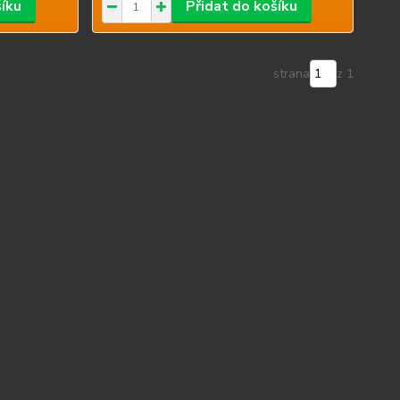
šíku
Přidat do košíku
strana
z 1