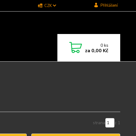
Přihlášení
CZK
0
ks
za
0,00 Kč
strana
z 1