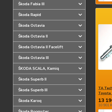
Škoda Fabia III
Škoda Rapid
Škoda Octavia
Škoda Octavia II
Škoda Octavia II Facelift
Škoda Octavia III
ŠKODA SCALA, Kamiq
Škoda Superb II
TA Tech
Škoda Superb III
Toyota 
13 19
Škoda Karoq
10 901 
Škoda Roomster