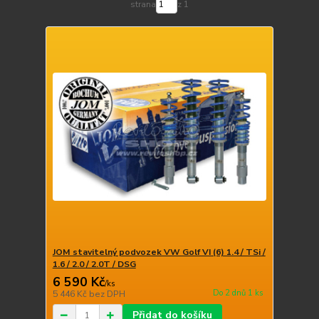
strana
z 1
JOM stavitelný podvozek VW Golf VI (6) 1.4 / TSi /
1.6 / 2.0 / 2.0T / DSG
6 590 Kč
/
ks
Do 2 dnů 1 ks
5 446 Kč
bez DPH
Přidat do košíku