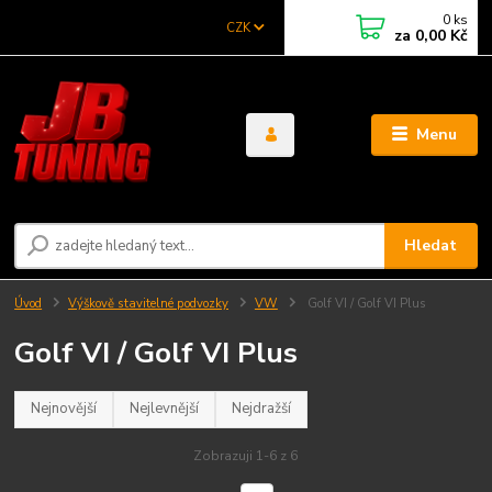
0
ks
CZK
za
0,00 Kč
Menu
Hledat
Úvod
Výškově stavitelné podvozky
VW
Golf VI / Golf VI Plus
Golf VI / Golf VI Plus
Nejnovější
Nejlevnější
Nejdražší
Zobrazuji 1-6 z 6