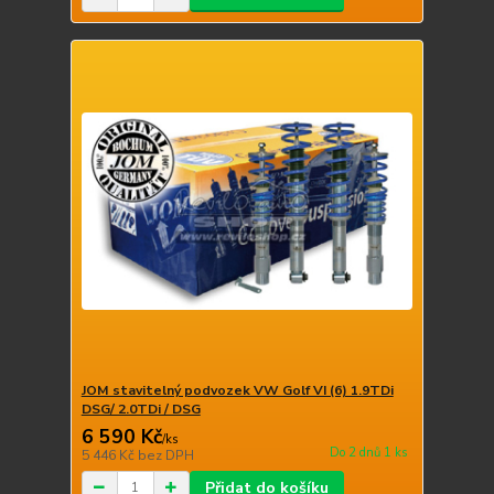
JOM stavitelný podvozek VW Golf VI (6) 1.9TDi
DSG/ 2.0TDi / DSG
6 590 Kč
/
ks
Do 2 dnů 1 ks
5 446 Kč
bez DPH
Přidat do košíku