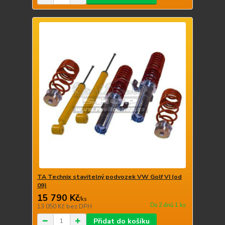
TA Technix stavitelný podvozek VW Golf VI (od
09)
15 790 Kč
/
ks
Do 2 dnů 1 ks
13 050 Kč
bez DPH
Přidat do košíku