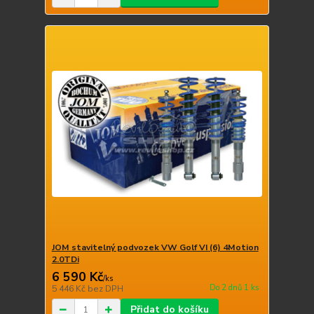
JOM stavitelný podvozek VW Golf VI (6) 4Motion
2.0TDi
6 590 Kč
/
ks
Do 2 dnů 1 ks
5 446 Kč
bez DPH
Přidat do košíku