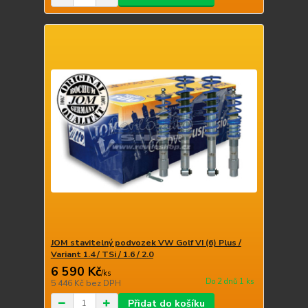
JOM stavitelný podvozek VW Golf VI (6) Plus /
Variant 1.4 / TSi / 1.6 / 2.0
6 590 Kč
/
ks
Do 2 dnů 1 ks
5 446 Kč
bez DPH
Přidat do košíku