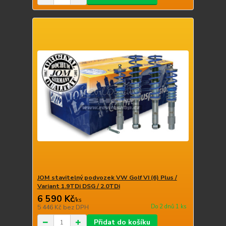
JOM stavitelný podvozek VW Golf VI (6) Plus /
Variant 1.9TDi DSG / 2.0TDi
6 590 Kč
/
ks
Do 2 dnů 1 ks
5 446 Kč
bez DPH
Přidat do košíku