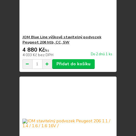
JOM Blue Line výškově stavitelný podvozek
Peugeot 206 htb, CC, SW
4 880 Kč
/
ks
Do 2 dnů 1 ks
4 033 Kč
bez DPH
Přidat do košíku