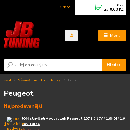
0
ks
CZK
za
0,00 Kč
Menu
Hledat
Úvod
Výškově stavitelné podvozky
Peugeot
Peugeot
Nejprodávanější
JOM stavitelný podvozek Peugeot 207 1.6 16V / 1.6HDI / 1.6
1.
16V Turbo