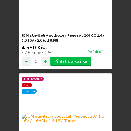
JOM stavitelný podvozek Peugeot 206 CC 1.6 /
1.6 16V / 2.0 (od 8.98)
4 590 Kč
/
ks
Do 2 dnů 1 ks
3 793 Kč
bez DPH
Přidat do košíku
TOP produkt
Akce
Novinka