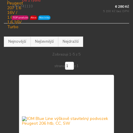
Do 2 týdnů
JOM-741110
6 280 Kč
5 190 Kč bez DPH
TOP produkt
Akce
Novinka
Nejnovější
Nejlevnější
Nejdražší
Zobrazuji 1-5 z 5
strana
z 1