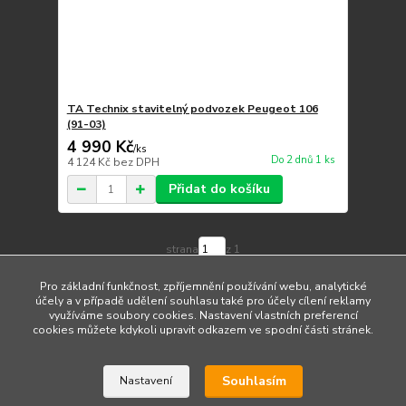
TA Technix stavitelný podvozek Peugeot 106
(91-03)
4 990 Kč
/
ks
Do 2 dnů 1 ks
4 124 Kč
bez DPH
Přidat do košíku
strana
z 1
Pro základní funkčnost, zpříjemnění používání webu, analytické
účely a v případě udělení souhlasu také pro účely cílení reklamy
využíváme soubory cookies. Nastavení vlastních preferencí
cookies můžete kdykoli upravit odkazem ve spodní části stránek.
Upravit sběr cookies.
Souhlasím
Nastavení