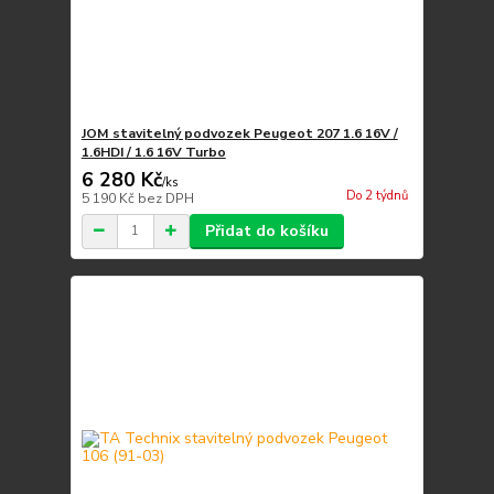
JOM stavitelný podvozek Peugeot 207 1.6 16V /
1.6HDI / 1.6 16V Turbo
6 280 Kč
/
ks
Do 2 týdnů
5 190 Kč
bez DPH
Přidat do košíku