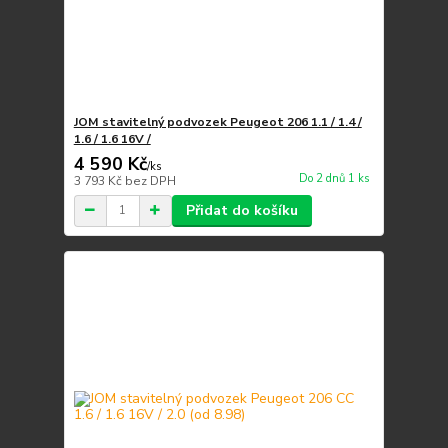
JOM stavitelný podvozek Peugeot 206 1.1 / 1.4 /
1.6 / 1.6 16V /
4 590 Kč
/
ks
Do 2 dnů 1 ks
3 793 Kč
bez DPH
Přidat do košíku