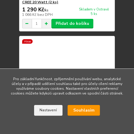
CREE 20 Watt (2 ks)
1 290 Kč
Skladem v Ostravě
/
ks
5 ks
1 066 Kč
bez DPH
Přidat do košíku
Akce
Pro základní funkčnost, zpříjemnění používání webu, analytické
účely a v případě udělení souhlasu také pro účely cílení reklamy
využíváme soubory cookies. Nastavení vlastních preferencí
cookies můžete kdykoli upravit odkazem ve spodní části stránek.
Souhlasím
Nastavení
LED markery H8 BMW 1 E87 (2007 - 2011) - 4 LED