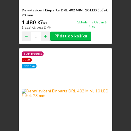
Denní svícení Einparts DRL 402 MINI, 10 LED čoček
23 mm
1 480 Kč
Skladem v Ostravě
/
ks
4 ks
1 223 Kč
bez DPH
Přidat do košíku
TOP produkt
Akce
Novinka