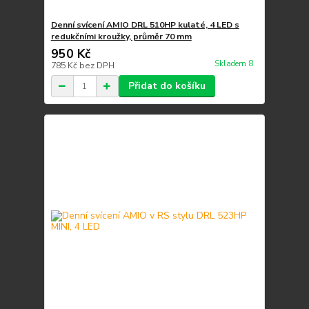
Denní svícení AMIO DRL 510HP kulaté, 4 LED s
redukčními kroužky, průměr 70 mm
950 Kč
Skladem 8
785 Kč
bez DPH
Přidat do košíku