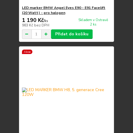
LED marker BMW Angel Eyes E90 - E91 Facelift
(20 Watt) - pro halogen
1 190 Kč
Skladem v Ostravě
/
ks
2 ks
983 Kč
bez DPH
Přidat do košíku
Akce