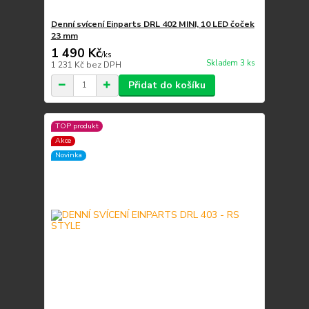
Denní svícení Einparts DRL 402 MINI, 10 LED čoček
23 mm
1 490 Kč
/
ks
Skladem 3 ks
1 231 Kč
bez DPH
Přidat do košíku
TOP produkt
Akce
Novinka