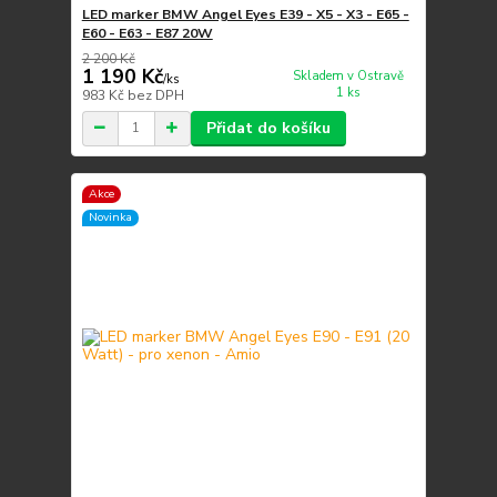
LED marker BMW Angel Eyes E39 - X5 - X3 - E65 -
E60 - E63 - E87 20W
2 200 Kč
1 190 Kč
Skladem v Ostravě
/
ks
1 ks
983 Kč
bez DPH
Přidat do košíku
Akce
Novinka