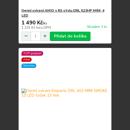
Denní svícení AMIO v RS stylu DRL 523HP MINI, 4
LED
1 490 Kč
/
ks
Skladem 3 ks
1 231 Kč
bez DPH
Přidat do košíku
TOP produkt
Akce
Novinka