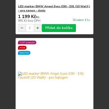
LED marker BMW Angel Eyes E90 - E91 (20 Watt)
- pro xenon - Amio
1 199 Kč
/
ks
Skladem 4 ks
991 Kč
bez DPH
Přidat do košíku
TOP produkt
Akce
Novinka