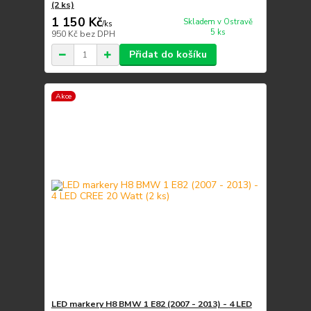
(2 ks)
1 150 Kč
Skladem v Ostravě
/
ks
5 ks
950 Kč
bez DPH
Přidat do košíku
Akce
LED markery H8 BMW 1 E82 (2007 - 2013) - 4 LED