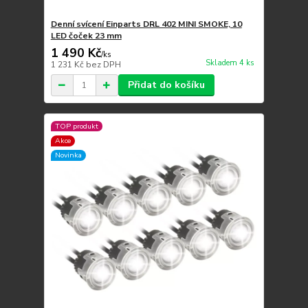
Denní svícení Einparts DRL 402 MINI SMOKE, 10
LED čoček 23 mm
1 490 Kč
/
ks
Skladem 4 ks
1 231 Kč
bez DPH
Přidat do košíku
TOP produkt
Akce
Novinka