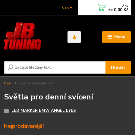
0
ks
CZK
za
0,00 Kč
Menu
Hledat
Úvod
Světla pro denní svícení
Světla pro denní svícení
LED MARKER BMW ANGEL EYES
Nejprodávanější