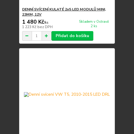
DENNÍ SVÍCENÍ KULATÉ 2x5 LED MODULŮ MINI,
23MM, 12V
1 480 Kč
Skladem v Ostravě
/
ks
2 ks
1 223 Kč
bez DPH
Přidat do košíku