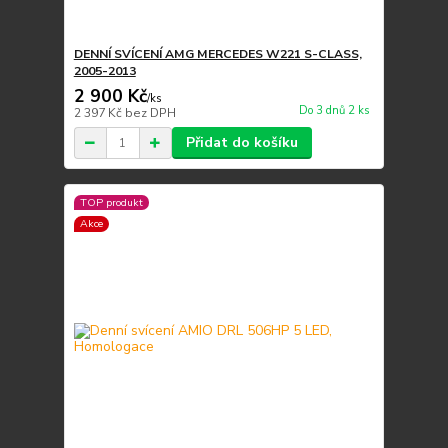
DENNÍ SVÍCENÍ AMG MERCEDES W221 S-CLASS,
2005-2013
2 900 Kč
/
ks
Do 3 dnů 2 ks
2 397 Kč
bez DPH
Přidat do košíku
TOP produkt
Akce