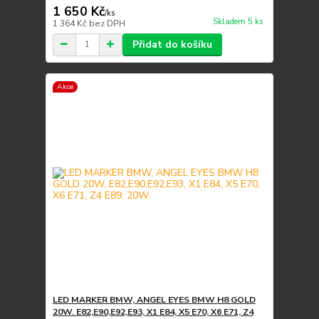
1 650 Kč
/
ks
Skladem 5 ks
1 364 Kč
bez DPH
Přidat do košíku
Akce
LED MARKER BMW, ANGEL EYES BMW H8 GOLD
20W. E82,E90,E92,E93, X1 E84, X5 E70, X6 E71, Z4