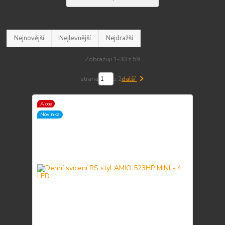
Nejnovější
Nejlevnější
Nejdražší
Zobrazuji 1-30 z 59
strana
z 2
další
Akce
Novinka