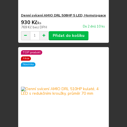
Denní svícení AMIO DRL 506HP 5 LED, Homologace
930 Kč
/
ks
Do 2 dnů 10 ks
769 Kč
bez DPH
Přidat do košíku
TOP produkt
Akce
Novinka