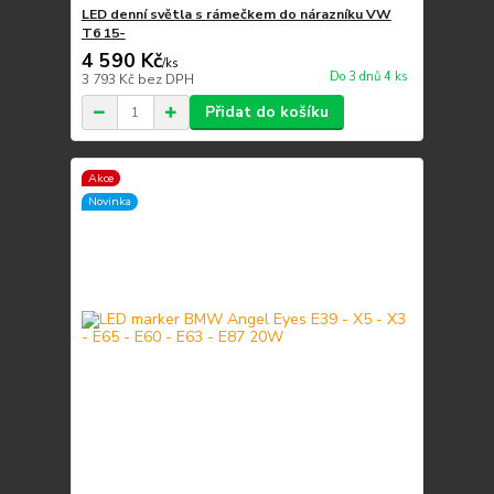
LED denní světla s rámečkem do nárazníku VW
T6 15-
4 590 Kč
/
ks
Do 3 dnů 4 ks
3 793 Kč
bez DPH
Přidat do košíku
Akce
Novinka