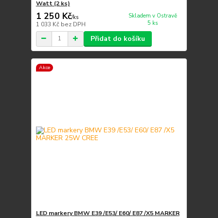
Watt (2 ks)
1 250 Kč
Skladem v Ostravě
/
ks
5 ks
1 033 Kč
bez DPH
Přidat do košíku
Akce
LED markery BMW E39 /E53/ E60/ E87 /X5 MARKER