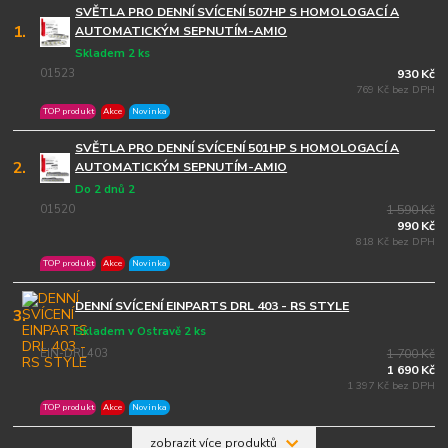
SVĚTLA PRO DENNÍ SVÍCENÍ 507HP S HOMOLOGACÍ A
1.
AUTOMATICKÝM SEPNUTÍM-AMIO
Skladem 2 ks
01523
930 Kč
769 Kč bez DPH
TOP produkt
Akce
Novinka
SVĚTLA PRO DENNÍ SVÍCENÍ 501HP S HOMOLOGACÍ A
2.
AUTOMATICKÝM SEPNUTÍM-AMIO
Do 2 dnů 2
01520
1 590 Kč
990 Kč
818 Kč bez DPH
TOP produkt
Akce
Novinka
DENNÍ SVÍCENÍ EINPARTS DRL 403 - RS STYLE
3.
Skladem v Ostravě 2 ks
EIN-DRL403
1 700 Kč
1 690 Kč
1 397 Kč bez DPH
TOP produkt
Akce
Novinka
zobrazit více produktů