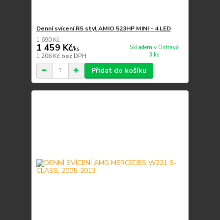
Denní svícení RS styl AMIO 523HP MINI - 4 LED
1 690 Kč
1 459 Kč
Skladem v Ostravě
/
ks
3 ks
1 206 Kč
bez DPH
Přidat do košíku