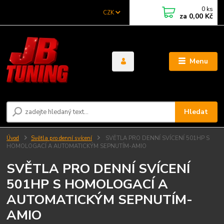
0
ks
CZK
za
0,00 Kč
Menu
Hledat
Úvod
Světla pro denní svícení
SVĚTLA PRO DENNÍ SVÍCENÍ 501HP S
HOMOLOGACÍ A AUTOMATICKÝM SEPNUTÍM-AMIO
SVĚTLA PRO DENNÍ SVÍCENÍ
501HP S HOMOLOGACÍ A
AUTOMATICKÝM SEPNUTÍM-
AMIO