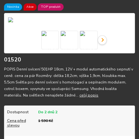
Novinka
Akce
TOP produkt
01520
POPIS Denní svícení 501HP 18cm, 12V + modul automatického sepnutí v
ceně. cena za pár Rozměry: délka 18,2cm, výška 1,9cm, hloubka max.
5,5cm Světla pro denní svícení s homologací a sepínacím modulem,
cotrol boxem, vyvynuty ve spolupráci Samsung. Vhodná kvalita
materiálu. Na světlech nenajdete žádné...
celý popis
Dostupnost
Do 2 dnů 2
Cena před
1 590 Kč
slevou