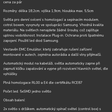
cena za pár
Rozměry: délka 18,2cm, výška 1,9cm, hloubka max. 5,5cm
Světla pro denní svícení s homologací a sepínacím modulem,
cotrol boxem, vyvynuty ve spolupráci Samsung. Vhodná kvalita
materiálu. Na světlech nenajdete žádné šrouby, což zajišťuje
uplnou vodotěsnost. Instalace Plug-in. Ochrana proti špatnému
zapojení. Použití led diod Samsung.
Vestavěn EMC Emulátor, ktetý zabraňuje rušení zařízení
montované v autech, zejména autorádia a další vlny přijímačů.
Automatický modul na kabeláži, světla automaticky zapne při
zapnutí klíčku zapalování a vypne při rozvícení hlavních světel, dle
vyhlášky.
Plná homologace RL00 a E4 dle certifikátu RCE87
Počet led. 5xSMD jedno světlo
Obsah balení:
2x světlo s držákem, automatický spínač světel (control box) s