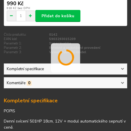
990 Kč
818 Kč
bez DPH
Přidat do košíku
Číslo produktu:
0142
EAN kód:
5903293015209
Parametr 1:
Super kvalita
Parametr 2:
Bytelné a vodotěsné provedení
Parametr 3:
Vysoce výkonný model
Kompletní specifikace
Komentáře
0
Kompletní specifikace
POPIS
Denní svícení 501HP 18cm, 12V + modul automatického sepnutí v
ceně.