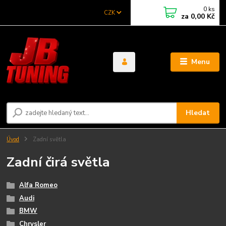
0
ks
CZK
za
0,00 Kč
Menu
Hledat
Úvod
Zadní světla
Zadní čirá světla
Alfa Romeo
Audi
BMW
Chrysler