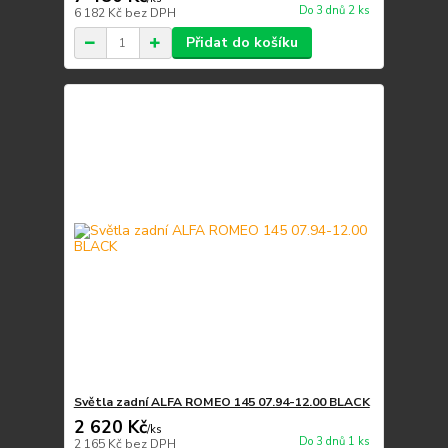
Do 3 dnů 2 ks
6 182 Kč
bez DPH
Přidat do košíku
Světla zadní ALFA ROMEO 145 07.94-12.00 BLACK
2 620 Kč
/
ks
Do 3 dnů 1 ks
2 165 Kč
bez DPH