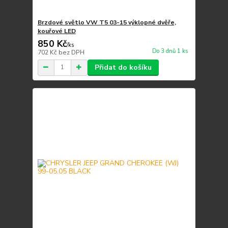
Brzdové světlo VW T5 03-15 výklopné dvěře,
kouřové LED
850 Kč
/
ks
Do 3 dnů 1 ks
702 Kč
bez DPH
Přidat do košíku