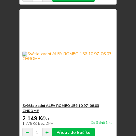
Světla zadní ALFA ROMEO 156 10.97-06.03
CHROME
2 149 Kč
/
ks
Do 3 dnů 1 ks
1 776 Kč
bez DPH
Přidat do košíku