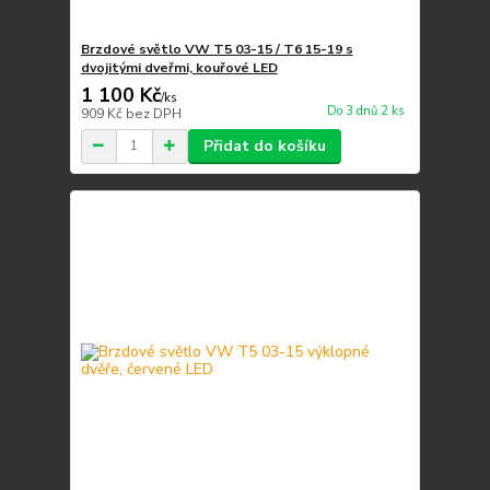
Brzdové světlo VW T5 03-15 / T6 15-19 s
dvojitými dveřmi, kouřové LED
1 100 Kč
/
ks
Do 3 dnů 2 ks
909 Kč
bez DPH
Přidat do košíku