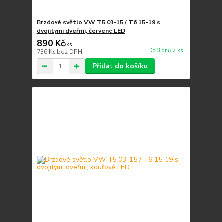
Brzdové světlo VW T5 03-15 / T6 15-19 s
dvojitými dveřmi, červené LED
890 Kč
/
ks
Do 3 dnů 2 ks
736 Kč
bez DPH
Přidat do košíku