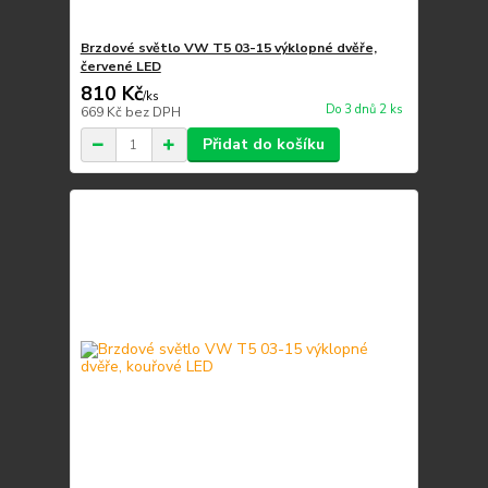
Brzdové světlo VW T5 03-15 výklopné dvěře,
červené LED
810 Kč
/
ks
Do 3 dnů 2 ks
669 Kč
bez DPH
Přidat do košíku