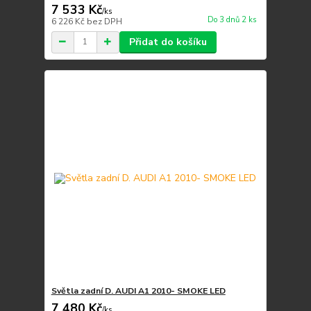
7 533 Kč
/
ks
Do 3 dnů 2 ks
6 226 Kč
bez DPH
Přidat do košíku
Světla zadní D. AUDI A1 2010- SMOKE LED
7 480 Kč
/
ks