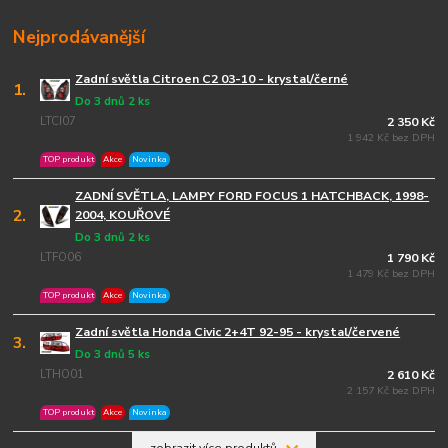
Nejprodávanější
Zadní světla Citroen C2 03-10 - krystal/černé
1.
Do 3 dnů 2 ks
LTCI07
2 350 Kč
1 942 Kč bez DPH
TOP produkt
Akce
Novinka
ZADNÍ SVĚTLA, LAMPY FORD FOCUS 1 HATCHBACK, 1998-
2.
2004, KOUŘOVÉ
Do 3 dnů 2 ks
LTFO06
1 790 Kč
1 479 Kč bez DPH
TOP produkt
Akce
Novinka
Zadní světla Honda Civic 2+4T 92-95 - krystal/červené
3.
Do 3 dnů 5 ks
LTHO01
2 610 Kč
2 157 Kč bez DPH
TOP produkt
Akce
Novinka