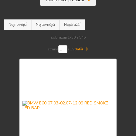
zobrazit více produktů
Nejnovější
Nejlevnější
Nejdražší
Zobrazuji 1-30 z 546
strana
z 19
další