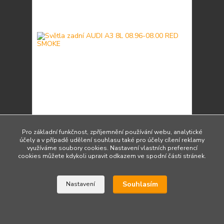
Světla zadní AUDI A3 8L 08.96-08.00 RED SMOKE
3 070 Kč
Pro základní funkčnost, zpříjemnění používání webu, analytické
/
ks
účely a v případě udělení souhlasu také pro účely cílení reklamy
Do 3 dnů 2 ks
2 537 Kč
bez DPH
využíváme soubory cookies. Nastavení vlastních preferencí
cookies můžete kdykoli upravit odkazem ve spodní části stránek.
Přidat do košíku
Souhlasím
Nastavení