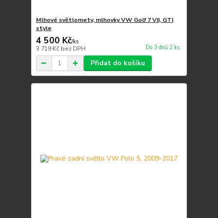
Mlhové světlomety, mlhovky VW Golf 7 VII, GTI
style
4 500 Kč
/
ks
Do 3 dnů 2 ks
3 719 Kč
bez DPH
Přidat do košíku