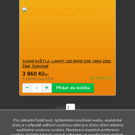
ZADNÍ SVĚTLA, LAMPY LED BMW E38, 1994-2001,
ČIRÉ, ČERVENÉ
3 860 Kč
/
ks
Do 3 dnů 2 ks
3 190 Kč
bez DPH
Přidat do košíku
strana
z 1
Pro základní funkčnost, zpříjemnění používání webu, analytické
účely a v případě udělení souhlasu také pro účely cílení reklamy
využíváme soubory cookies. Nastavení vlastních preferencí
cookies můžete kdykoli upravit odkazem ve spodní části stránek.