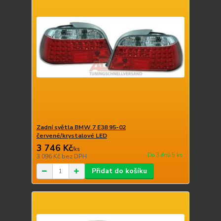
Zadní světla BMW 7 E38 95-02
červené/krystalové LED
3 746 Kč
/
ks
Do 3 dnů 5 ks
3 096 Kč
bez DPH
Přidat do košíku