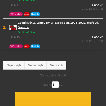
Do 3 dnů 5 ks
LTBM41
2 660 Kč
2 198 Kč bez DPH
TOP produkt
Akce
Novinka
Zadní světla, lampy BMW E38 sedan, 1994-2001, kouřové,
2.
červené
Do 3 dnů 3 ks
LTBM45
2 650 Kč
2 190 Kč bez DPH
TOP produkt
Akce
Novinka
Nejnovější
Nejlevnější
Nejdražší
Zobrazuji 1-10 z 10
strana
z 1