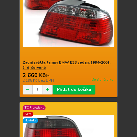
Zadní světla, lampy BMW E38 sedan, 1994-2001,
čiré, červené
2 660 Kč
/
ks
Do 3 dnů 5 ks
2 198 Kč
bez DPH
Přidat do košíku
TOP produkt
Akce
Novinka