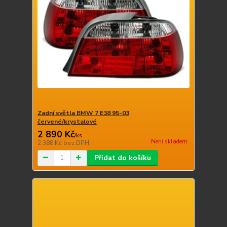
Zadní světla BMW 7 E38 95-03
červené/krystalové
2 890 Kč
/
ks
Není skladem
2 388 Kč
bez DPH
Přidat do košíku