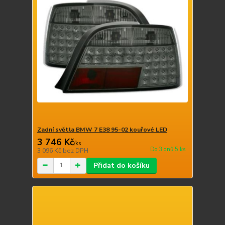
Zadní světla BMW 7 E38 95-02 kouřové LED
3 746 Kč
/
ks
Do 3 dnů 5 ks
3 096 Kč
bez DPH
Přidat do košíku