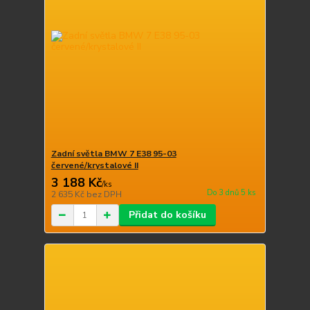
Zadní světla BMW 7 E38 95-03
červené/krystalové II
3 188 Kč
/
ks
Do 3 dnů 5 ks
2 635 Kč
bez DPH
Přidat do košíku