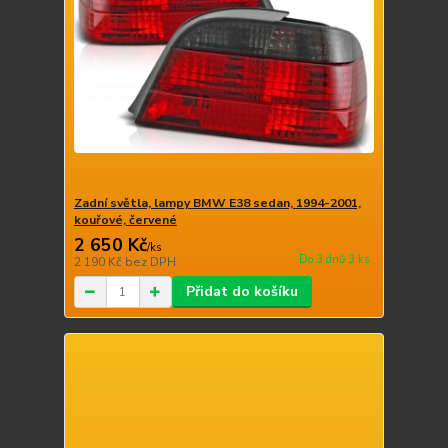
Zadní světla, lampy BMW E38 sedan, 1994-2001,
kouřové, červené
2 650 Kč
/
ks
Do 3 dnů 3 ks
2 190 Kč
bez DPH
Přidat do košíku