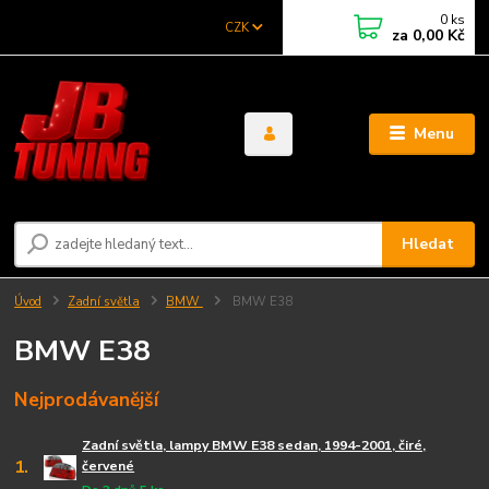
0
ks
CZK
za
0,00 Kč
Menu
Hledat
Úvod
Zadní světla
BMW
BMW E38
BMW E38
Nejprodávanější
Zadní světla, lampy BMW E38 sedan, 1994-2001, čiré,
1.
červené