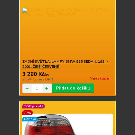
ZADNÍ SVĚTLA, LAMPY BMW E38 SEDAN, 1994-
2001, ČIRÉ, ČERVENÉ
3 260 Kč
/
ks
Není skladem
2 694 Kč
bez DPH
Přidat do košíku
TOP produkt
Akce
Novinka