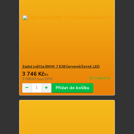
Zadní světla BMW 7 E38 červené/černé LED
3 746 Kč
/
ks
Do 3 dnů 5 ks
3 096 Kč
bez DPH
Přidat do košíku