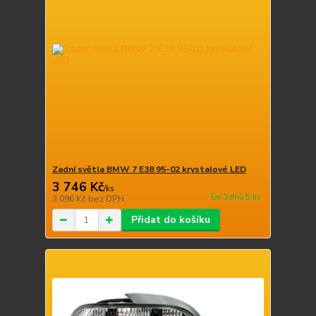
Zadní světla BMW 7 E38 95-02 krystalové LED
3 746 Kč
/
ks
Do 3 dnů 5 ks
3 096 Kč
bez DPH
Přidat do košíku