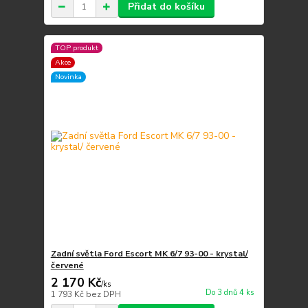
Přidat do košíku
TOP produkt
Akce
Novinka
Zadní světla Ford Escort MK 6/7 93-00 - krystal/
červené
2 170 Kč
/
ks
Do 3 dnů 4 ks
1 793 Kč
bez DPH