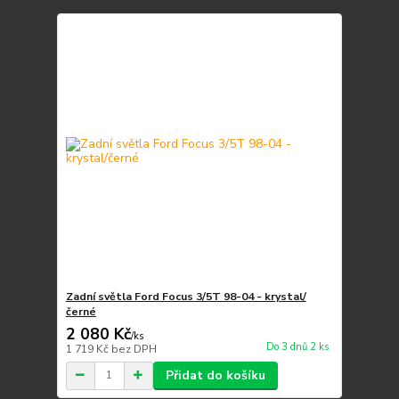
Zadní světla Ford Focus 3/5T 98-04 - krystal/
černé
2 080 Kč
/
ks
Do 3 dnů 2 ks
1 719 Kč
bez DPH
Přidat do košíku