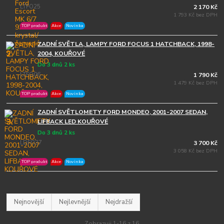
LTFO25
2 170 Kč
1 793 Kč bez DPH
TOP produkt
Akce
Novinka
ZADNÍ SVĚTLA, LAMPY FORD FOCUS 1 HATCHBACK, 1998-
2.
2004, KOUŘOVÉ
Do 3 dnů 2 ks
LTFO06
1 790 Kč
1 479 Kč bez DPH
TOP produkt
Akce
Novinka
ZADNÍ SVĚTLOMETY FORD MONDEO, 2001-2007 SEDAN,
3.
LIFBACK LED KOUŘOVÉ
Do 3 dnů 2 ks
LDFO37
3 700 Kč
3 058 Kč bez DPH
TOP produkt
Akce
Novinka
Nejnovější
Nejlevnější
Nejdražší
Zobrazuji 1-16 z 16