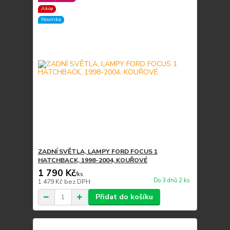
Akce
Novinka
ZADNÍ SVĚTLA, LAMPY FORD FOCUS 1
HATCHBACK, 1998-2004, KOUŘOVÉ
1 790 Kč
/
ks
Do 3 dnů 2 ks
1 479 Kč
bez DPH
Přidat do košíku