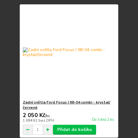
Zadní světla Ford Focus I 98-04 combi - krystal/
červené
2 050 Kč
/
ks
Do 3 dnů 2 ks
1 694 Kč
bez DPH
Přidat do košíku