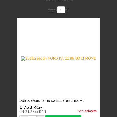
strana
z 1
Světla přední FORD KA 11.96-08 CHROME
1 750 Kč
/
ks
Není skladem
1 446 Kč
bez DPH