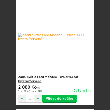
Zadní světla Ford Mondeo Turnier 93-00 -
krystal/červené
2 080 Kč
/
ks
Do 3 dnů 2 ks
1 719 Kč
bez DPH
Přidat do košíku