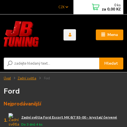
0
ks
CZK
za
0,00 Kč
Menu
Hledat
Úvod
Zadní světla
Ford
Ford
Nejprodávanější
Zadní světla Ford Escort MK 6/7 93-00 - krystal/ červené
1.
Do 3 dnů 4 ks