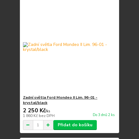
Zadní světla Ford Mondeo II Lim. 96-01 -
krystal/black
2 250 Kč
/
ks
Do 3 dnů 2 ks
1 860 Kč
bez DPH
Přidat do košíku