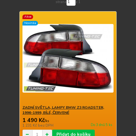
strana
z 1
Akce
Novinka
ZADNÍ SVĚTLA, LAMPY BMW Z3 ROADSTER,
1996-1999, BÍLÉ, ČERVENÉ
1 490 Kč
/
ks
Do 3 dnů 5 ks
1 231 Kč
bez DPH
Přidat do košíku