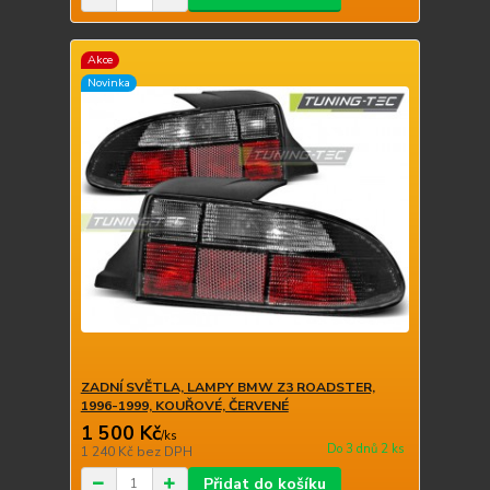
Akce
Novinka
ZADNÍ SVĚTLA, LAMPY BMW Z3 ROADSTER,
1996-1999, KOUŘOVÉ, ČERVENÉ
1 500 Kč
/
ks
Do 3 dnů 2 ks
1 240 Kč
bez DPH
Přidat do košíku