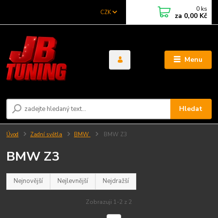
0
ks
CZK
za
0,00 Kč
Menu
Hledat
Úvod
Zadní světla
BMW
BMW Z3
BMW Z3
Nejnovější
Nejlevnější
Nejdražší
Zobrazuji 1-2 z 2