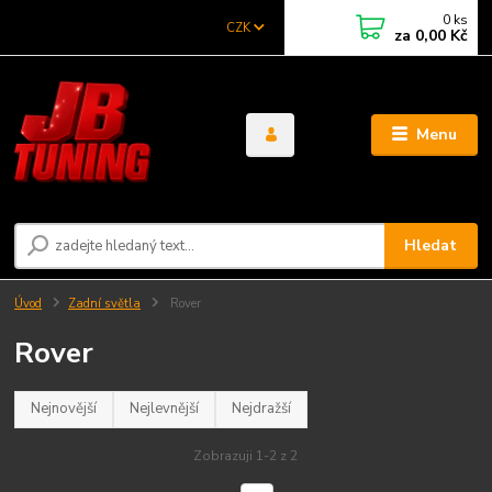
0
ks
CZK
za
0,00 Kč
Menu
Hledat
Úvod
Zadní světla
Rover
Rover
Nejnovější
Nejlevnější
Nejdražší
Zobrazuji 1-2 z 2