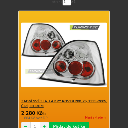
strana
z 1
ZADNÍ SVĚTLA, LAMPY ROVER 200, 25, 1995-2005,
ČIRÉ, CHROM
2 280 Kč
/
ks
Není skladem
1 884 Kč
bez DPH
Přidat do košíku