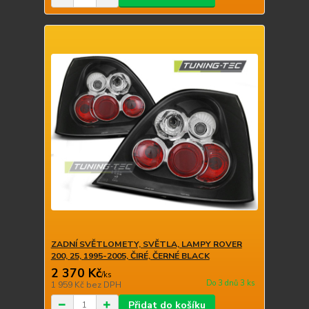
ZADNÍ SVĚTLOMETY, SVĚTLA, LAMPY ROVER
200, 25, 1995-2005, ČIRÉ, ČERNÉ BLACK
2 370 Kč
/
ks
Do 3 dnů 3 ks
1 959 Kč
bez DPH
Přidat do košíku