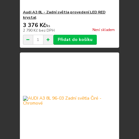
Audi A3 8L - Zadní světla provedení LED RED
krystal
3 376 Kč
/
ks
Není skladem
2 790 Kč
bez DPH
Přidat do košíku