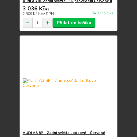
Audi A3 8L Zadní světla LED provedení Červené II
3 036 Kč
/
ks
Do 3 dnů 5 ks
2 509 Kč
bez DPH
Přidat do košíku
AUDI A3 8P - Zadní světla Ledkové - Červené