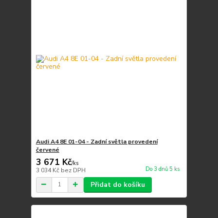
Audi A4 8E 01-04 - Zadní světla provedení
červené
3 671 Kč
/
ks
Do 3 dnů 5 ks
3 034 Kč
bez DPH
Přidat do košíku