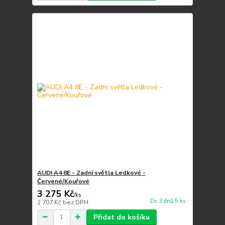
AUDI A4 8E - Zadní světla Ledkové -
Červené/Kouřové
3 275 Kč
/
ks
Do 3 dnů 5 ks
2 707 Kč
bez DPH
Přidat do košíku