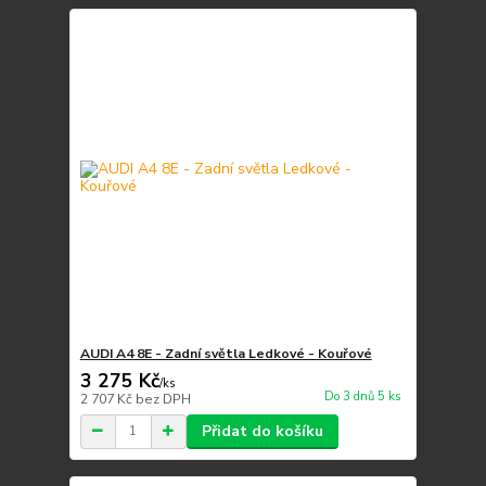
AUDI A4 8E - Zadní světla Ledkové - Kouřové
3 275 Kč
/
ks
Do 3 dnů 5 ks
2 707 Kč
bez DPH
Přidat do košíku