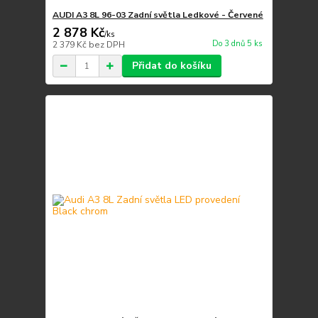
AUDI A3 8L 96-03 Zadní světla Ledkové - Červené
2 878 Kč
/
ks
Do 3 dnů 5 ks
2 379 Kč
bez DPH
Přidat do košíku