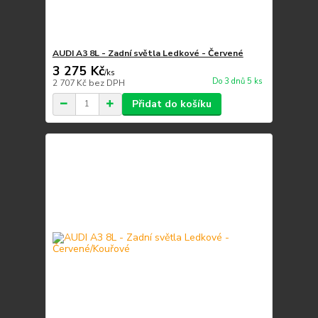
AUDI A3 8L - Zadní světla Ledkové - Červené
3 275 Kč
/
ks
Do 3 dnů 5 ks
2 707 Kč
bez DPH
Přidat do košíku