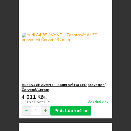
Audi A4 8E AVANT - Zadní světla LED provedení
Červené/Chrom
4 011 Kč
/
ks
Do 3 dnů 5 ks
3 315 Kč
bez DPH
Přidat do košíku