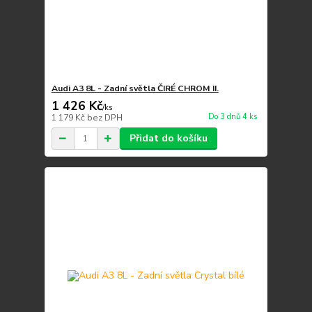
Audi A3 8L - Zadní světla ČIRÉ CHROM II.
1 426 Kč
/
ks
Do 3 dnů 4 ks
1 179 Kč
bez DPH
Přidat do košíku