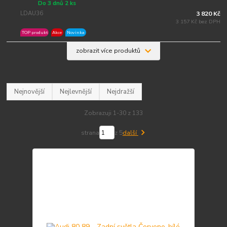
Do 3 dnů 2 ks
LDAU36
3 820 Kč
3 157 Kč bez DPH
TOP produkt
Akce
Novinka
zobrazit více produktů
Nejnovější
Nejlevnější
Nejdražší
Zobrazuji 1-30 z 133
strana
z 5
další