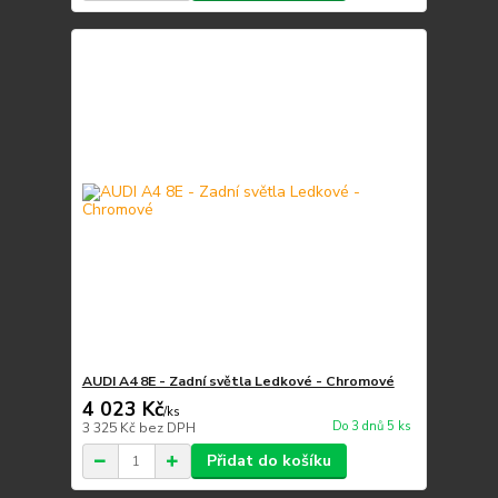
AUDI A4 8E - Zadní světla Ledkové - Chromové
4 023 Kč
/
ks
Do 3 dnů 5 ks
3 325 Kč
bez DPH
Přidat do košíku