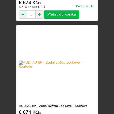
6 674 Kč
/
ks
Do 3 dnů 5 ks
5 516 Kč
bez DPH
Přidat do košíku
AUDI A3 8P - Zadní světla Ledkové - Kouřové
6 674 Kč
/
ks