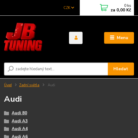
0
ks
CZK
za
0,00 Kč
Menu
Hledat
Úvod
Zadní světla
Audi
Audi
Audi 80
Audi A3
Audi A4
Audi A6