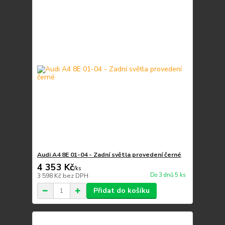
Audi A4 8E 01-04 - Zadní světla provedení černé
4 353 Kč
/
ks
Do 3 dnů 5 ks
3 598 Kč
bez DPH
Přidat do košíku