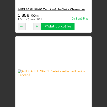
AUDI A3 8L 96-03 Zadní světla Čiré - Chromové
1 858 Kč
/
ks
Do 3 dnů 5 ks
1 536 Kč
bez DPH
Přidat do košíku