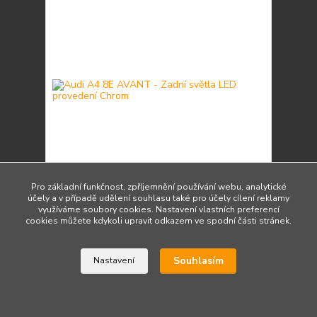
Pro základní funkčnost, zpříjemnění používání webu, analytické
účely a v případě udělení souhlasu také pro účely cílení reklamy
Audi A4 8E AVANT - Zadní světla LED provedení
využíváme soubory cookies. Nastavení vlastních preferencí
Chrom
cookies můžete kdykoli upravit odkazem ve spodní části stránek.
4 011 Kč
/
ks
Do 3 dnů 5 ks
3 315 Kč
bez DPH
Souhlasím
Nastavení
Přidat do košíku