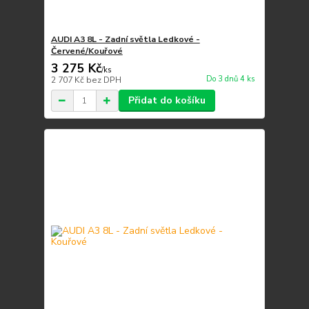
AUDI A3 8L - Zadní světla Ledkové -
Červené/Kouřové
3 275 Kč
/
ks
Do 3 dnů 4 ks
2 707 Kč
bez DPH
Přidat do košíku