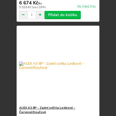
6 674 Kč
/
ks
Do 3 dnů 5 ks
5 516 Kč
bez DPH
Přidat do košíku
AUDI A3 8P - Zadní světla Ledkové -
Červené/Kouřové