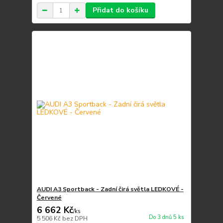
Přidat do košíku
AUDI A3 Sportback - Zadní čirá světla LEDKOVÉ -
Červené
6 662 Kč
/
ks
Do 3 dnů 5 ks
5 506 Kč
bez DPH