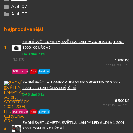
Audi Q7
Audi TT
Nejprodávanější
ZADNÍ SVĚTLOMETY, SVĚTLA, LAMPY AUDI A3 8L, 1996-
1.
2000, KOUŘOVÉ
Do 3 dnů 2 ks
LTAU05
1 890 Kč
1 562 Kč bez DPH
TOP produkt
Akce
Novinka
ZADNÍ SVĚTLA, LAMPY AUDI A3 8P, SPORTBACK 2004-
2.
2008, LED BAR, ČERVENÁ, ČIRÁ
Do 3 dnů 3 ks
LDAUA7
6 500 Kč
5 372 Kč bez DPH
TOP produkt
Akce
Novinka
ZADNÍ SVĚTLOMETY, SVĚTLA, LAMPY LED AUDI A4, 2001-
3.
2004, COMBI, KOUŘOVÉ