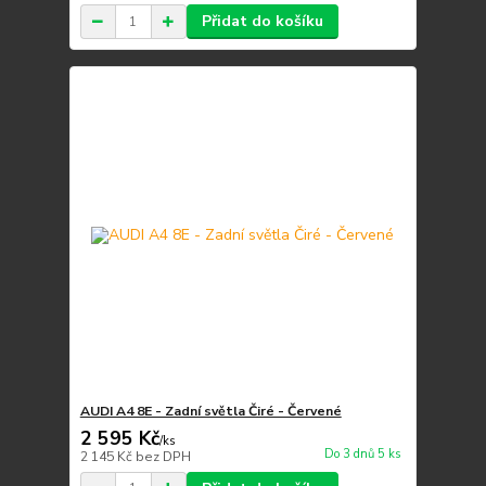
Přidat do košíku
AUDI A4 8E - Zadní světla Čiré - Červené
2 595 Kč
/
ks
Do 3 dnů 5 ks
2 145 Kč
bez DPH