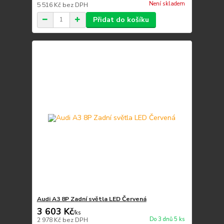
Není skladem
5 516 Kč
bez DPH
Přidat do košíku
Audi A3 8P Zadní světla LED Červená
3 603 Kč
/
ks
Do 3 dnů 5 ks
2 978 Kč
bez DPH