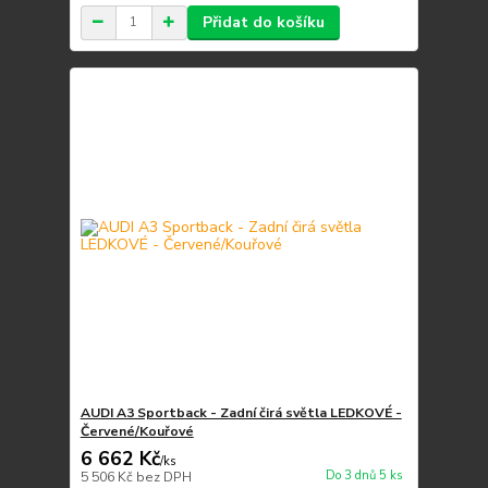
Přidat do košíku
AUDI A3 Sportback - Zadní čirá světla LEDKOVÉ -
Červené/Kouřové
6 662 Kč
/
ks
Do 3 dnů 5 ks
5 506 Kč
bez DPH