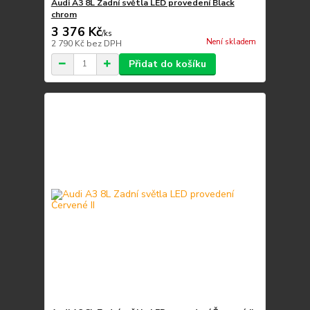
Audi A3 8L Zadní světla LED provedení Black
chrom
3 376 Kč
/
ks
Není skladem
2 790 Kč
bez DPH
Přidat do košíku