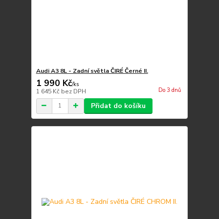
Audi A3 8L - Zadní světla ČIRÉ Černé II.
1 990 Kč
/
ks
Do 3 dnů
1 645 Kč
bez DPH
Přidat do košíku