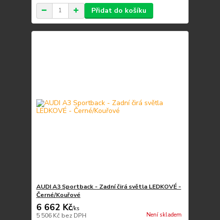
Přidat do košíku
AUDI A3 Sportback - Zadní čirá světla LEDKOVÉ -
Černé/Kouřové
6 662 Kč
/
ks
Není skladem
5 506 Kč
bez DPH