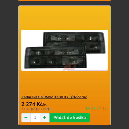
Zadní světla BMW 3 E30 83-8/87 černé
2 274 Kč
/
ks
Do 3 dnů 5 ks
1 879 Kč
bez DPH
Přidat do košíku