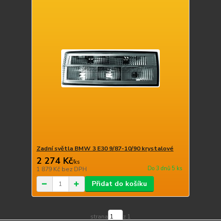
Zadní světla BMW 3 E30 9/87-10/90 krystalové
2 274 Kč
/
ks
Do 3 dnů 5 ks
1 879 Kč
bez DPH
Přidat do košíku
strana
z 1