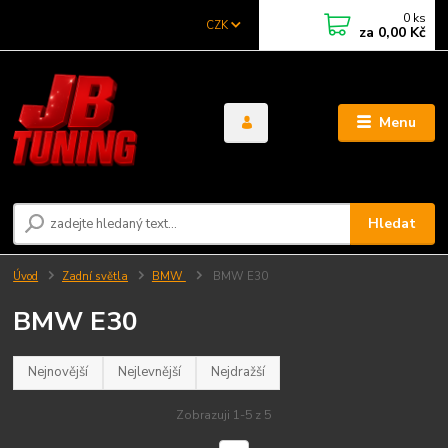
0
ks
CZK
za
0,00 Kč
Menu
Hledat
Úvod
Zadní světla
BMW
BMW E30
BMW E30
Nejnovější
Nejlevnější
Nejdražší
Zobrazuji 1-5 z 5