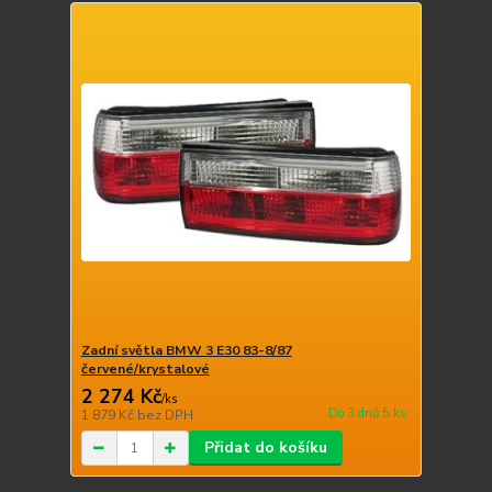
Zadní světla BMW 3 E30 83-8/87
červené/krystalové
2 274 Kč
/
ks
Do 3 dnů 5 ks
1 879 Kč
bez DPH
Přidat do košíku