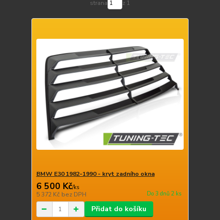
strana
z 1
BMW E30 1982-1990 - kryt zadního okna
6 500 Kč
/
ks
Do 3 dnů 2 ks
5 372 Kč
bez DPH
Přidat do košíku