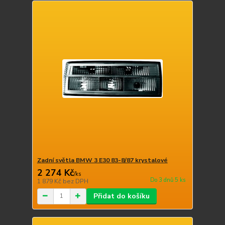
Zadní světla BMW 3 E30 83-8/87 krystalové
2 274 Kč
/
ks
Do 3 dnů 5 ks
1 879 Kč
bez DPH
Přidat do košíku