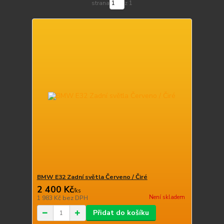
strana
z 1
BMW E32 Zadní světla Červeno / Čiré
2 400 Kč
/
ks
Není skladem
1 983 Kč
bez DPH
Přidat do košíku