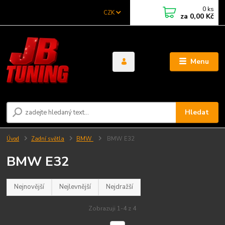
0
ks
CZK
za
0,00 Kč
Menu
Hledat
Úvod
Zadní světla
BMW
BMW E32
BMW E32
Nejnovější
Nejlevnější
Nejdražší
Zobrazuji 1-4 z 4