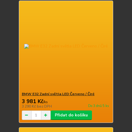
BMW E32 Zadní světla LED Červeno / Čiré
3 981 Kč
/
ks
Do 3 dnů 5 ks
3 290 Kč
bez DPH
Přidat do košíku