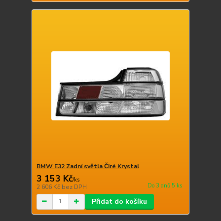
BMW E32 Zadní světla Čiré Krystal
3 153 Kč
/
ks
Do 3 dnů 5 ks
2 606 Kč
bez DPH
Přidat do košíku