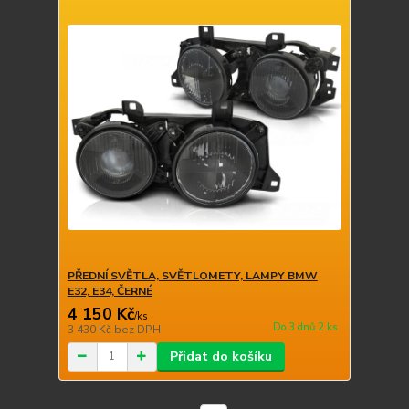
PŘEDNÍ SVĚTLA, SVĚTLOMETY, LAMPY BMW
E32, E34, ČERNÉ
4 150 Kč
/
ks
Do 3 dnů 2 ks
3 430 Kč
bez DPH
Přidat do košíku