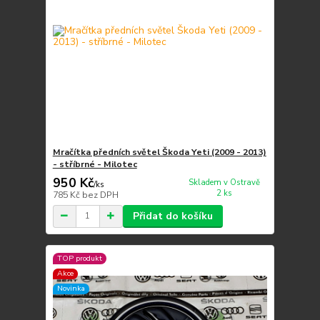
Mračítka předních světel Škoda Yeti (2009 - 2013)
- stříbrné - Milotec
950 Kč
Skladem v Ostravě
/
ks
2 ks
785 Kč
bez DPH
Přidat do košíku
TOP produkt
Akce
Novinka