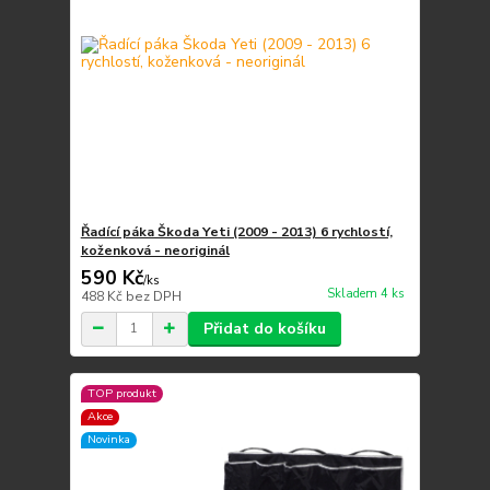
Řadící páka Škoda Yeti (2009 - 2013) 6 rychlostí,
koženková - neoriginál
590 Kč
/
ks
Skladem 4 ks
488 Kč
bez DPH
Přidat do košíku
TOP produkt
Akce
Novinka