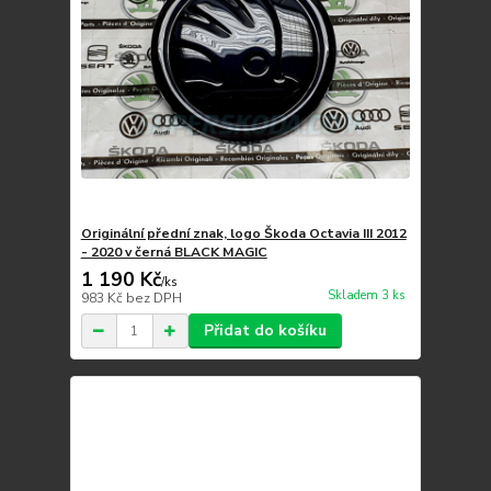
Originální přední znak, logo Škoda Octavia III 2012
- 2020 v černá BLACK MAGIC
1 190 Kč
/
ks
Skladem 3 ks
983 Kč
bez DPH
Přidat do košíku