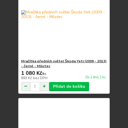
Mračítka předních světel Škoda Yeti (2009 - 2013)
- černé - Milotec
1 080 Kč
/
ks
Do 2 dnů 2 ks
893 Kč
bez DPH
Přidat do košíku