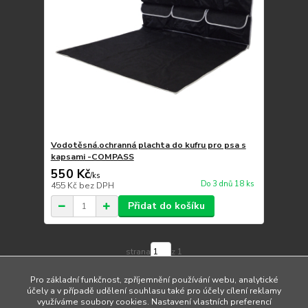
Vodotěsná.ochranná plachta do kufru pro psa s
kapsami -COMPASS
550 Kč
/
ks
Do 3 dnů 18 ks
455 Kč
bez DPH
Přidat do košíku
strana
z 1
Pro základní funkčnost, zpříjemnění používání webu, analytické
účely a v případě udělení souhlasu také pro účely cílení reklamy
využíváme soubory cookies. Nastavení vlastních preferencí