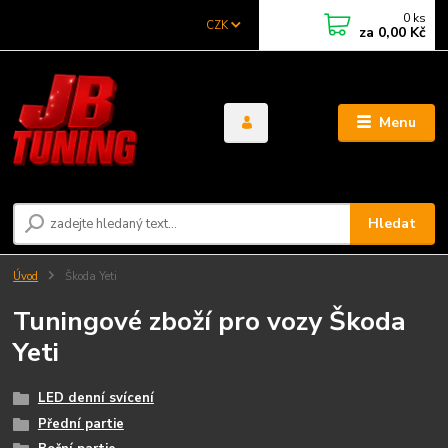
0
ks
CZK
za
0,00 Kč
Menu
Hledat
Úvod
Škoda Yeti
Tuningové zboží pro vozy Škoda
Yeti
LED denní svícení
Přední partie