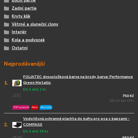
Boční partie
Zadní partie
Kryty klik
Větrné a sluneční clony
Interiér
Kola a podvozek
Ostatní
Nejprodávanější
FOLIATEC dvousložková barva na brzdy, barva: Performance
1.
Green Metallic
Do 3 dnů 2 ks
2151
750 Kč
620 Kč bez DPH
TOP produkt
Akce
Novinka
Vodotěsná.ochranná plachta do kufru pro psa s kapsami -
2.
COMPASS
Do 3 dnů 18 ks
04141
550 Kč