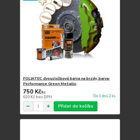
FOLIATEC dvousložková barva na brzdy, barva:
Performance Green Metallic
750 Kč
/
ks
Do 3 dnů 2 ks
620 Kč
bez DPH
Přidat do košíku