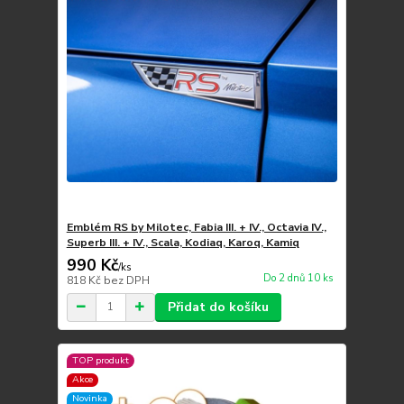
Emblém RS by Milotec, Fabia III. + IV., Octavia IV.,
Superb III. + IV., Scala, Kodiaq, Karoq, Kamiq
990 Kč
/
ks
Do 2 dnů 10 ks
818 Kč
bez DPH
Přidat do košíku
TOP produkt
Akce
Novinka