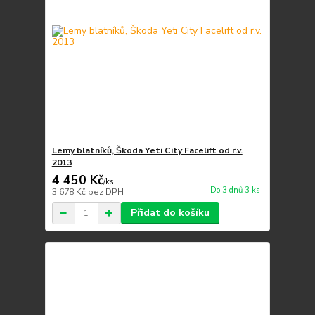
Lemy blatníků, Škoda Yeti City Facelift od r.v.
2013
4 450 Kč
/
ks
Do 3 dnů 3 ks
3 678 Kč
bez DPH
Přidat do košíku