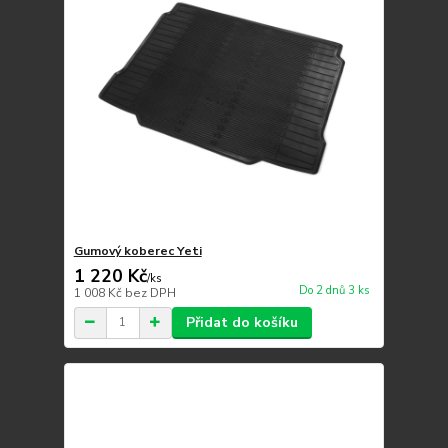
Gumový koberec Yeti
1 220 Kč
/
ks
Do 2 dnů 3 ks
1 008 Kč
bez DPH
Přidat do košíku