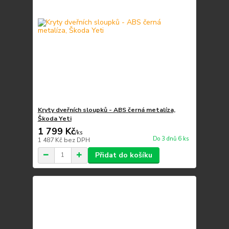
Kryty dveřních sloupků - ABS černá metalíza,
Škoda Yeti
1 799 Kč
/
ks
Do 3 dnů 6 ks
1 487 Kč
bez DPH
Přidat do košíku