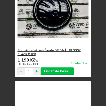
Přední / zadní znak Škoda ORIGINÁL GLOSSY
BLACK (1 KS)
1 190 Kč
/
ks
Skladem 3 ks
983 Kč
bez DPH
Přidat do košíku