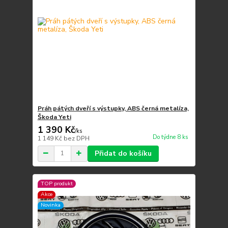
Práh pátých dveří s výstupky, ABS černá metalíza,
Škoda Yeti
1 390 Kč
/
ks
Do týdne 8 ks
1 149 Kč
bez DPH
Přidat do košíku
TOP produkt
Akce
Novinka