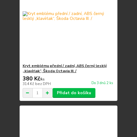
Kryt emblému přední / zadní, ABS černý lesklý
„klavírlak“, Škoda Octavia III. /
380 Kč
/
ks
Do 3 dnů 2 ks
314 Kč
bez DPH
Přidat do košíku