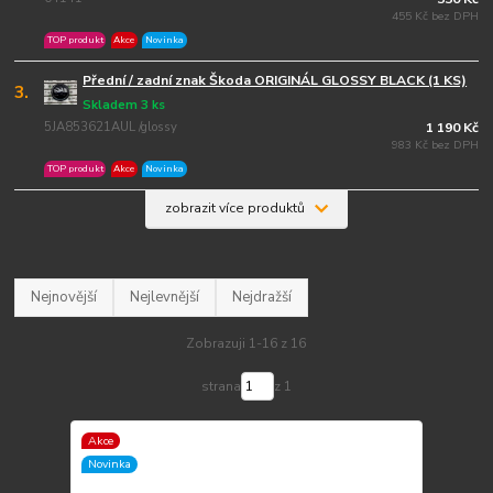
455 Kč bez DPH
TOP produkt
Akce
Novinka
Přední / zadní znak Škoda ORIGINÁL GLOSSY BLACK (1 KS)
3.
Skladem 3 ks
5JA853621AUL /glossy
1 190 Kč
983 Kč bez DPH
TOP produkt
Akce
Novinka
zobrazit více produktů
Nejnovější
Nejlevnější
Nejdražší
Zobrazuji 1-16 z 16
strana
z 1
Akce
Novinka