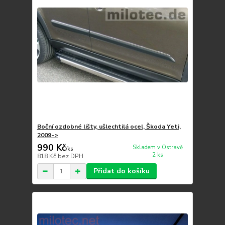
Boční ozdobné lišty, ušlechtilá ocel, Škoda Yeti,
2009->
990 Kč
Skladem v Ostravě
/
ks
2 ks
818 Kč
bez DPH
Přidat do košíku